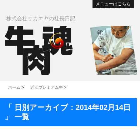
メニューはこちら
株式会社サカエヤの社長日記
ホーム
>
近江プレミアム牛
>
「 日別アーカイブ：2014年02月14日
」 一覧