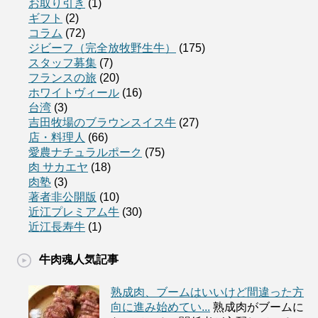
お取り引き
(1)
ギフト
(2)
コラム
(72)
ジビーフ（完全放牧野生牛）
(175)
スタッフ募集
(7)
フランスの旅
(20)
ホワイトヴィール
(16)
台湾
(3)
吉田牧場のブラウンスイス牛
(27)
店・料理人
(66)
愛農ナチュラルポーク
(75)
肉 サカエヤ
(18)
肉塾
(3)
著者非公開版
(10)
近江プレミアム牛
(30)
近江長寿牛
(1)
牛肉魂人気記事
熟成肉、ブームはいいけど間違った方
向に進み始めてい...
熟成肉がブームに