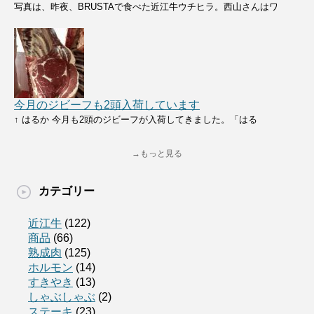
写真は、昨夜、BRUSTAで食べた近江牛ウチヒラ。西山さんはワ
今月のジビーフも2頭入荷しています
↑ はるか 今月も2頭のジビーフが入荷してきました。「はる
→もっと見る
カテゴリー
近江牛
(122)
商品
(66)
熟成肉
(125)
ホルモン
(14)
すきやき
(13)
しゃぶしゃぶ
(2)
ステーキ
(23)