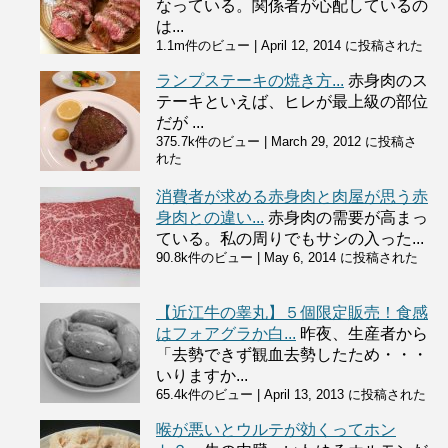
なっている。関係者が心配しているの
は...
1.1m件のビュー
|
April 12, 2014 に投稿された
ランプステーキの焼き方...
赤身肉のス
テーキといえば、ヒレが最上級の部位
だが ...
375.7k件のビュー
|
March 29, 2012 に投稿さ
れた
消費者が求める赤身肉と肉屋が思う赤
身肉との違い...
赤身肉の需要が高まっ
ている。私の周りでもサシの入った...
90.8k件のビュー
|
May 6, 2014 に投稿された
【近江牛の睾丸】５個限定販売！食感
はフォアグラか白...
昨夜、生産者から
「去勢できず観血去勢したため・・・
いりますか...
65.4k件のビュー
|
April 13, 2013 に投稿された
喉が悪いとウルテが効くってホン