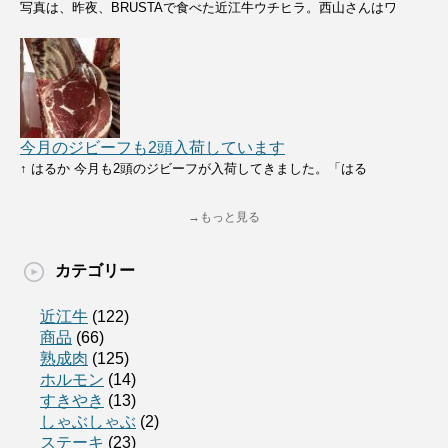
写真は、昨夜、BRUSTAで食べた近江牛ウチヒラ。西山さんはワ
今月のジビーフも2頭入荷しています
↑ はるか 今月も2頭のジビーフが入荷してきました。「はる
→もっと見る
カテゴリー
近江牛
(122)
商品
(66)
熟成肉
(125)
ホルモン
(14)
すきやき
(13)
しゃぶしゃぶ
(2)
ステーキ
(23)