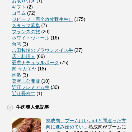
お取り引き
(1)
ギフト
(2)
コラム
(72)
ジビーフ（完全放牧野生牛）
(175)
スタッフ募集
(7)
フランスの旅
(20)
ホワイトヴィール
(16)
台湾
(3)
吉田牧場のブラウンスイス牛
(27)
店・料理人
(66)
愛農ナチュラルポーク
(75)
肉 サカエヤ
(18)
肉塾
(3)
著者非公開版
(10)
近江プレミアム牛
(30)
近江長寿牛
(1)
牛肉魂人気記事
熟成肉、ブームはいいけど間違った方
向に進み始めてい...
熟成肉がブームに