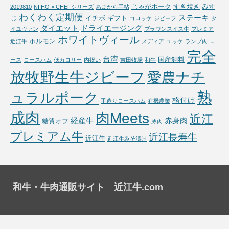
じゃがポーク
すき焼き
みす
2019810
NIIHO × CHEFシリーズ
あまから手帖
わくわく定期便
ステーキ
じ
イチボ
ギフト
コロッケ
ジビーフ
タ
ダイエット
ドライエージング
イユヴァン
ブラウンスイス牛
プレミア
ホワイトヴィール
ホルモン
近江牛
メディア
ユッケ
ランプ肉
ロ
完全
台湾
国産飼料
ース
ロースハム
低カロリー
内祝い
吉田牧場
和牛
放牧野生牛ジビーフ
愛農ナチ
熟
ュラルポーク
格付け
手造りロースハム
有機農業
成肉
肉Meets
近江
経産牛
赤身肉
糖質オフ
豚肉
プレミアム牛
近江長寿牛
近江牛
近江牛みそ漬け
和牛・牛肉通販サイト 近江牛.com