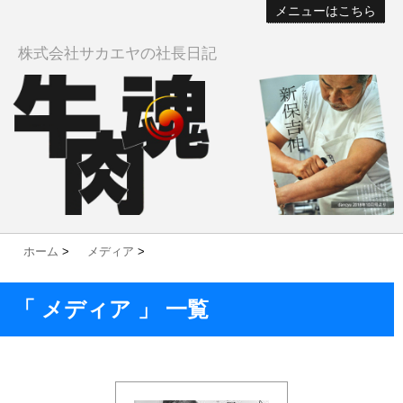
メニューはこちら
株式会社サカエヤの社長日記
ホーム
>
メディア
>
「 メディア 」 一覧