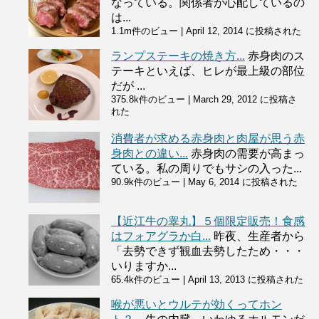
なっている。関係者が心配しているの
は...
1.1m件のビュー
|
April 12, 2014 に投稿された
ランプステーキの焼き方...
赤身肉のス
テーキといえば、ヒレが最上級の部位
だが ...
375.8k件のビュー
|
March 29, 2012 に投稿さ
れた
消費者が求める赤身肉と肉屋が思う赤
身肉との違い...
赤身肉の需要が高まっ
ている。私の周りでもサシの入った...
90.9k件のビュー
|
May 6, 2014 に投稿された
【近江牛の睾丸】５個限定販売！食感
はフォアグラか白...
昨夜、生産者から
「去勢できず観血去勢したため・・・
いりますか...
65.4k件のビュー
|
April 13, 2013 に投稿された
喉が悪いとウルテが効くってホン