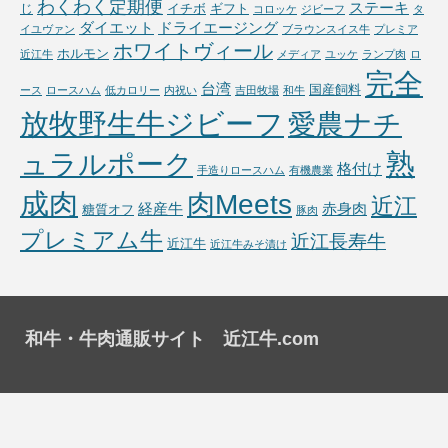
わくわく定期便
ステーキ
じ
イチボ
ギフト
コロッケ
ジビーフ
タ
ダイエット
ドライエージング
イユヴァン
ブラウンスイス牛
プレミア
ホワイトヴィール
ホルモン
近江牛
メディア
ユッケ
ランプ肉
ロ
完全
台湾
国産飼料
ース
ロースハム
低カロリー
内祝い
吉田牧場
和牛
放牧野生牛ジビーフ
愛農ナチ
熟
ュラルポーク
格付け
手造りロースハム
有機農業
成肉
肉Meets
近江
経産牛
赤身肉
糖質オフ
豚肉
プレミアム牛
近江長寿牛
近江牛
近江牛みそ漬け
和牛・牛肉通販サイト 近江牛.com