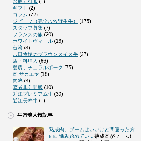
お取り引き
(1)
ギフト
(2)
コラム
(72)
ジビーフ（完全放牧野生牛）
(175)
スタッフ募集
(7)
フランスの旅
(20)
ホワイトヴィール
(16)
台湾
(3)
吉田牧場のブラウンスイス牛
(27)
店・料理人
(66)
愛農ナチュラルポーク
(75)
肉 サカエヤ
(18)
肉塾
(3)
著者非公開版
(10)
近江プレミアム牛
(30)
近江長寿牛
(1)
牛肉魂人気記事
熟成肉、ブームはいいけど間違った方
向に進み始めてい...
熟成肉がブームに