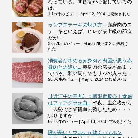
なっている。関係者が心配しているの
は...
1.1m件のビュー
|
April 12, 2014 に投稿された
ランプステーキの焼き方...
赤身肉のス
テーキといえば、ヒレが最上級の部位
だが ...
375.7k件のビュー
|
March 29, 2012 に投稿さ
れた
消費者が求める赤身肉と肉屋が思う赤
身肉との違い...
赤身肉の需要が高まっ
ている。私の周りでもサシの入った...
90.8k件のビュー
|
May 6, 2014 に投稿された
【近江牛の睾丸】５個限定販売！食感
はフォアグラか白...
昨夜、生産者から
「去勢できず観血去勢したため・・・
いりますか...
65.4k件のビュー
|
April 13, 2013 に投稿された
喉が悪いとウルテが効くってホン