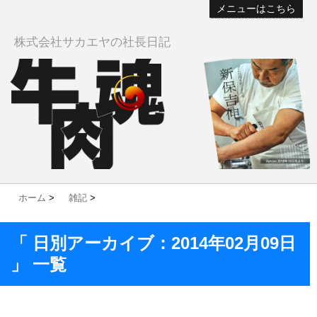
メニューはこちら
株式会社サカエヤの社長日記
ホーム
>
雑記
>
「 日別アーカイブ：2014年02月09日
」 一覧