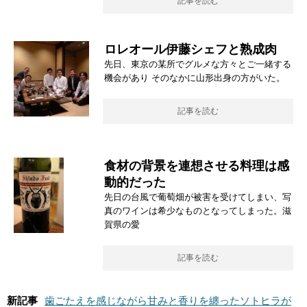
記事を読む
ロレオール伊藤シェフと熟成肉
先日、東京の某所でグルメな方々とご一緒する
機会があり そのなかに山形出身の方がいた。
記事を読む
食材の背景を連想させる料理は感
動的だった
先日の台風で葡萄畑が被害を受けてしまい、写
真のワインは希少なものとなってしまった。滋
賀県の愛
記事を読む
新記事
歯ごたえを感じながら甘みと香りを纏ったソトヒラが