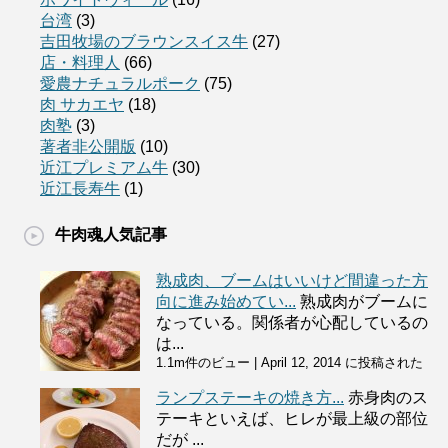
台湾
(3)
吉田牧場のブラウンスイス牛
(27)
店・料理人
(66)
愛農ナチュラルポーク
(75)
肉 サカエヤ
(18)
肉塾
(3)
著者非公開版
(10)
近江プレミアム牛
(30)
近江長寿牛
(1)
牛肉魂人気記事
熟成肉、ブームはいいけど間違った方
向に進み始めてい...
熟成肉がブームに
なっている。関係者が心配しているの
は...
1.1m件のビュー
|
April 12, 2014 に投稿された
ランプステーキの焼き方...
赤身肉のス
テーキといえば、ヒレが最上級の部位
だが ...