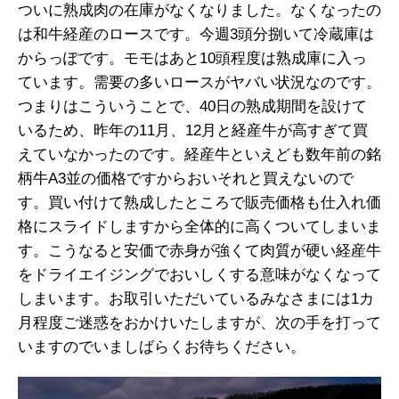
ついに熟成肉の在庫がなくなりました。なくなったの
は和牛経産のロースです。今週3頭分捌いて冷蔵庫は
からっぽです。モモはあと10頭程度は熟成庫に入っ
ています。需要の多いロースがヤバい状況なのです。
つまりはこういうことで、40日の熟成期間を設けて
いるため、昨年の11月、12月と経産牛が高すぎて買
えていなかったのです。経産牛といえども数年前の銘
柄牛A3並の価格ですからおいそれと買えないので
す。買い付けて熟成したところで販売価格も仕入れ価
格にスライドしますから全体的に高くついてしまいま
す。こうなると安価で赤身が強くて肉質が硬い経産牛
をドライエイジングでおいしくする意味がなくなって
しまいます。お取引いただいているみなさまには1カ
月程度ご迷惑をおかけいたしますが、次の手を打って
いますのでいましばらくお待ちください。