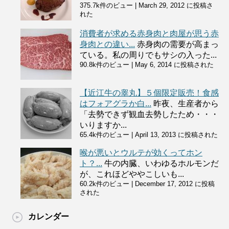
375.7k件のビュー
|
March 29, 2012 に投稿さ
れた
消費者が求める赤身肉と肉屋が思う赤
身肉との違い...
赤身肉の需要が高まっ
ている。私の周りでもサシの入った...
90.8k件のビュー
|
May 6, 2014 に投稿された
【近江牛の睾丸】５個限定販売！食感
はフォアグラか白...
昨夜、生産者から
「去勢できず観血去勢したため・・・
いりますか...
65.4k件のビュー
|
April 13, 2013 に投稿された
喉が悪いとウルテが効くってホン
ト？...
牛の内臓、いわゆるホルモンだ
が、これほどややこしいも...
60.2k件のビュー
|
December 17, 2012 に投稿
された
カレンダー