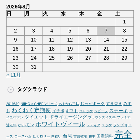
2026年8月
日
月
火
水
木
金
土
1
2
3
4
5
6
7
8
9
10
11
12
13
14
15
16
17
18
19
20
21
22
23
24
25
26
27
28
29
30
31
« 11月
タグクラウド
じゃがポーク
すき焼き
みす
2019810
NIIHO × CHEFシリーズ
あまから手帖
わくわく定期便
ステーキ
じ
イチボ
ギフト
コロッケ
ジビーフ
タ
ダイエット
ドライエージング
イユヴァン
ブラウンスイス牛
プレミア
ホワイトヴィール
ホルモン
近江牛
メディア
ユッケ
ランプ肉
ロ
完全
台湾
国産飼料
ース
ロースハム
低カロリー
内祝い
吉田牧場
和牛