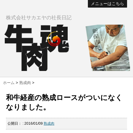
メニューはこちら
株式会社サカエヤの社長日記
ホーム
>
熟成肉
>
和牛経産の熟成ロースがついになく
なりました。
公開日：
: 2016/01/09
熟成肉