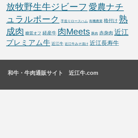
放牧野生牛ジビーフ
愛農ナチ
熟
ュラルポーク
格付け
手造りロースハム
有機農業
成肉
肉Meets
近江
経産牛
赤身肉
糖質オフ
豚肉
プレミアム牛
近江長寿牛
近江牛
近江牛みそ漬け
和牛・牛肉通販サイト 近江牛.com