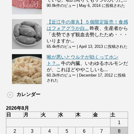
90.8k件のビュー
|
May 6, 2014 に投稿された
【近江牛の睾丸】５個限定販売！食感
はフォアグラか白...
昨夜、生産者から
「去勢できず観血去勢したため・・・
いりますか...
65.4k件のビュー
|
April 13, 2013 に投稿された
喉が悪いとウルテが効くってホン
ト？...
牛の内臓、いわゆるホルモンだ
が、これほどややこしいも...
60.2k件のビュー
|
December 17, 2012 に投稿
された
カレンダー
2026年8月
日
月
火
水
木
金
土
1
2
3
4
5
6
7
8