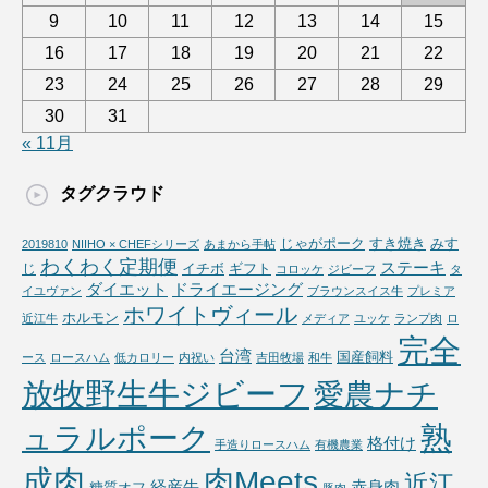
9
10
11
12
13
14
15
16
17
18
19
20
21
22
23
24
25
26
27
28
29
30
31
« 11月
タグクラウド
じゃがポーク
すき焼き
みす
2019810
NIIHO × CHEFシリーズ
あまから手帖
わくわく定期便
ステーキ
じ
イチボ
ギフト
コロッケ
ジビーフ
タ
ダイエット
ドライエージング
イユヴァン
ブラウンスイス牛
プレミア
ホワイトヴィール
ホルモン
近江牛
メディア
ユッケ
ランプ肉
ロ
完全
台湾
国産飼料
ース
ロースハム
低カロリー
内祝い
吉田牧場
和牛
放牧野生牛ジビーフ
愛農ナチ
熟
ュラルポーク
格付け
手造りロースハム
有機農業
成肉
肉Meets
近江
経産牛
赤身肉
糖質オフ
豚肉