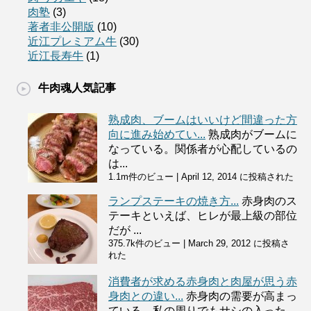
肉塾
(3)
著者非公開版
(10)
近江プレミアム牛
(30)
近江長寿牛
(1)
牛肉魂人気記事
熟成肉、ブームはいいけど間違った方
向に進み始めてい...
熟成肉がブームに
なっている。関係者が心配しているの
は...
1.1m件のビュー
|
April 12, 2014 に投稿された
ランプステーキの焼き方...
赤身肉のス
テーキといえば、ヒレが最上級の部位
だが ...
375.7k件のビュー
|
March 29, 2012 に投稿さ
れた
消費者が求める赤身肉と肉屋が思う赤
身肉との違い...
赤身肉の需要が高まっ
ている。私の周りでもサシの入った...