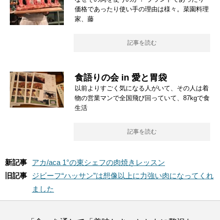
価格であったり使い手の理由は様々。菜園料理
家、藤
記事を読む
食語りの会 in 愛と胃袋
以前よりすごく気になる人がいて、その人は着
物の営業マンで全国飛び回っていて、87kgで食
生活
記事を読む
新記事
アカ/aca 1°の東シェフの肉焼きレッスン
旧記事
ジビーフ“ハッサン”は想像以上に力強い肉になってくれ
ました