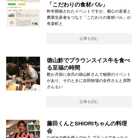
「こだわりの食材バル」
昨年開催されたイベントですが、都心の若者と
農業生産者をつなぐ「こだわりの食材バル」が
有楽町と
記事を読む
徳山鮓でブラウンスイス牛を食べ
る至福の時間
数か月前に余呉の徳山鮓さんで秘密のイベント
があり、そのときに吉田牧場の全作さんと原野
さんもい
記事を読む
藤田くんとSHIORIちゃんの料理
会
なぜその肉を使うのか？ ブランドであったり