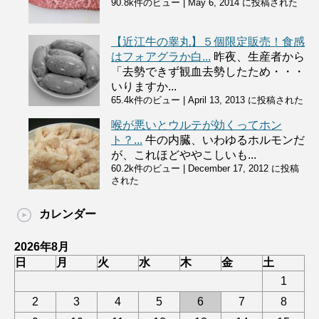
90.8k件のビュー
|
May 6, 2014 に投稿された
【近江牛の睾丸】５個限定販売！食感
はフォアグラか白...
昨夜、生産者から
「去勢できず観血去勢したため・・・
いりますか...
65.4k件のビュー
|
April 13, 2013 に投稿された
喉が悪いとウルテが効くってホン
ト？...
牛の内臓、いわゆるホルモンだ
が、これほどややこしいも...
60.2k件のビュー
|
December 17, 2012 に投稿
された
カレンダー
2026年8月
日
月
火
水
木
金
土
1
2
3
4
5
6
7
8