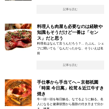
記事を読む
料理人も肉屋も必要なのは経験や
知識もそうだけど一番は「セン
ス」だと思う
料理名はなんて言うんだろう？... たぶん、シェ
フに聞いても「なんだったかな、そういえば名
前
記事を読む
手仕事から手当てへ～京都祇園
「時菜 今日萬」松茸＆近江牛すき
焼き
牛一頭一頭を毎日触る。なでるように触る。名
人になると健康状態から脂肪の付き方まで分か
る。膝裏