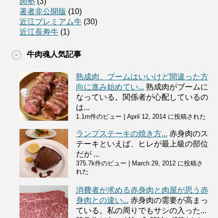
肉塾
(3)
著者非公開版
(10)
近江プレミアム牛
(30)
近江長寿牛
(1)
牛肉魂人気記事
熟成肉、ブームはいいけど間違った方
向に進み始めてい...
熟成肉がブームに
なっている。関係者が心配しているの
は...
1.1m件のビュー
|
April 12, 2014 に投稿された
ランプステーキの焼き方...
赤身肉のス
テーキといえば、ヒレが最上級の部位
だが ...
375.7k件のビュー
|
March 29, 2012 に投稿さ
れた
消費者が求める赤身肉と肉屋が思う赤
身肉との違い...
赤身肉の需要が高まっ
ている。私の周りでもサシの入った...