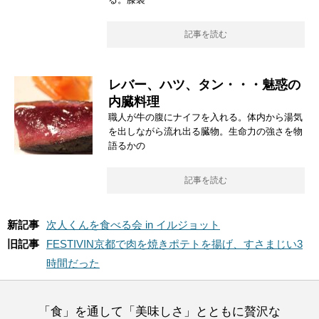
記事を読む
レバー、ハツ、タン・・・魅惑の
内臓料理
職人が牛の腹にナイフを入れる。体内から湯気
を出しながら流れ出る臓物。生命力の強さを物
語るかの
記事を読む
新記事
次人くんを食べる会 in イルジョット
旧記事
FESTIVIN京都で肉を焼きポテトを揚げ、すさまじい3
時間だった
「食」を通して「美味しさ」とともに贅沢な