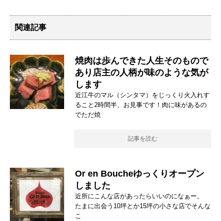
関連記事
焼肉は歩んできた人生そのもので
あり店主の人柄が味のような気が
します
近江牛のマル（シンタマ）をじっくり火入れす
ること2時間半、お見事です！肉に味があるの
でただ焼
記事を読む
Or en Boucheゆっくりオープン
しました
近所にこんな店があったらいいのになぁー。
たまに出会う10坪とか15坪の小さな店でそんな
こ