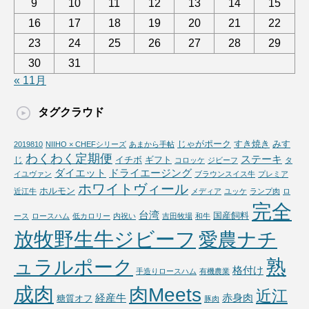
9
10
11
12
13
14
15
16
17
18
19
20
21
22
23
24
25
26
27
28
29
30
31
« 11月
タグクラウド
じゃがポーク
すき焼き
みす
2019810
NIIHO × CHEFシリーズ
あまから手帖
わくわく定期便
ステーキ
じ
イチボ
ギフト
コロッケ
ジビーフ
タ
ダイエット
ドライエージング
イユヴァン
ブラウンスイス牛
プレミア
ホワイトヴィール
ホルモン
近江牛
メディア
ユッケ
ランプ肉
ロ
完全
台湾
国産飼料
ース
ロースハム
低カロリー
内祝い
吉田牧場
和牛
放牧野生牛ジビーフ
愛農ナチ
熟
ュラルポーク
格付け
手造りロースハム
有機農業
成肉
肉Meets
近江
経産牛
赤身肉
糖質オフ
豚肉