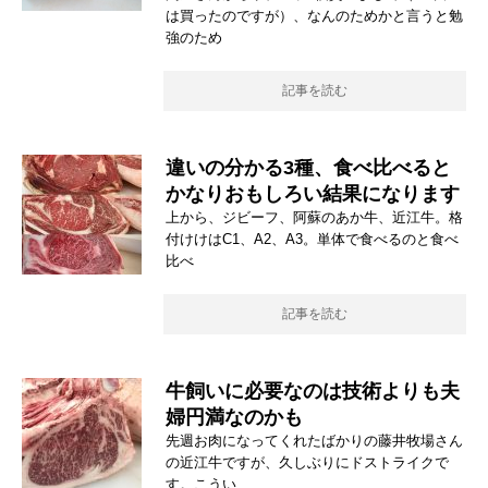
は買ったのですが）、なんのためかと言うと勉
強のため
記事を読む
違いの分かる3種、食べ比べると
かなりおもしろい結果になります
上から、ジビーフ、阿蘇のあか牛、近江牛。格
付けけはC1、A2、A3。単体で食べるのと食べ
比べ
記事を読む
牛飼いに必要なのは技術よりも夫
婦円満なのかも
先週お肉になってくれたばかりの藤井牧場さん
の近江牛ですが、久しぶりにドストライクで
す。こうい