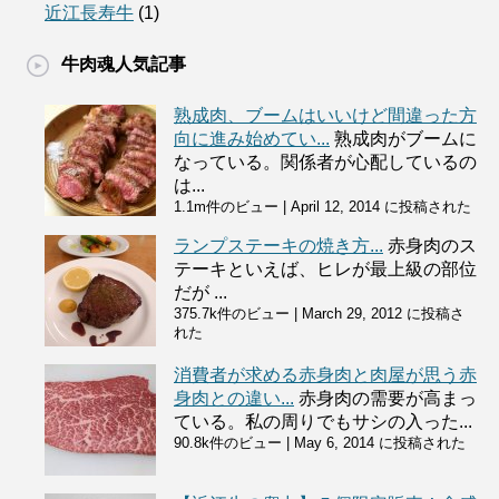
近江長寿牛
(1)
牛肉魂人気記事
熟成肉、ブームはいいけど間違った方
向に進み始めてい...
熟成肉がブームに
なっている。関係者が心配しているの
は...
1.1m件のビュー
|
April 12, 2014 に投稿された
ランプステーキの焼き方...
赤身肉のス
テーキといえば、ヒレが最上級の部位
だが ...
375.7k件のビュー
|
March 29, 2012 に投稿さ
れた
消費者が求める赤身肉と肉屋が思う赤
身肉との違い...
赤身肉の需要が高まっ
ている。私の周りでもサシの入った...
90.8k件のビュー
|
May 6, 2014 に投稿された