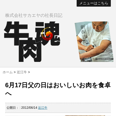
メニューはこちら
株式会社サカエヤの社長日記
ホーム
>
近江牛
>
6月17日父の日はおいしいお肉を食卓
へ
公開日：
: 2012/06/14
近江牛