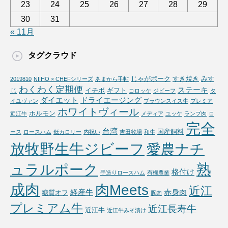
23
24
25
26
27
28
29
30
31
« 11月
タグクラウド
じゃがポーク
すき焼き
みす
2019810
NIIHO × CHEFシリーズ
あまから手帖
わくわく定期便
ステーキ
じ
イチボ
ギフト
コロッケ
ジビーフ
タ
ダイエット
ドライエージング
イユヴァン
ブラウンスイス牛
プレミア
ホワイトヴィール
ホルモン
近江牛
メディア
ユッケ
ランプ肉
ロ
完全
台湾
国産飼料
ース
ロースハム
低カロリー
内祝い
吉田牧場
和牛
放牧野生牛ジビーフ
愛農ナチ
熟
ュラルポーク
格付け
手造りロースハム
有機農業
成肉
肉Meets
近江
経産牛
赤身肉
糖質オフ
豚肉
プレミアム牛
近江長寿牛
近江牛
近江牛みそ漬け