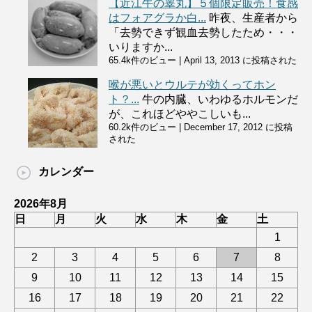
【近江牛の睾丸】５個限定販売！食感
はフォアグラか白...
昨夜、生産者から
「去勢できず観血去勢したため・・・
いりますか...
65.4k件のビュー
|
April 13, 2013 に投稿された
喉が悪いとウルテが効くってホン
ト？...
牛の内臓、いわゆるホルモンだ
が、これほどややこしいも...
60.2k件のビュー
|
December 17, 2012 に投稿
された
カレンダー
2026年8月
日
月
火
水
木
金
土
1
2
3
4
5
6
7
8
9
10
11
12
13
14
15
16
17
18
19
20
21
22