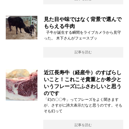
見た目や味ではなく背景で選んで
もらえる牛肉
子牛が誕生する瞬間をライブカメラから見守
った。 木下さんがフェースブッ
記事を読む
近江長寿牛（経産牛）のすばらし
いこと！これこそ貴重とか希少と
いうフレーズにふさわしいと思う
のです
「幻の〇〇牛」ってフレーズをよく聞きます
が、さすがに誇大表示だなと思うのです。そも
そも幻って
記事を読む