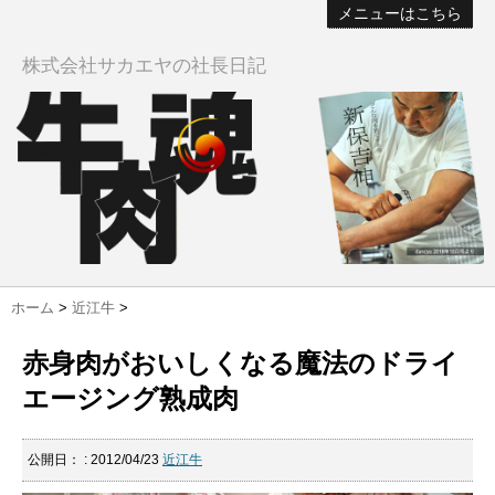
メニューはこちら
株式会社サカエヤの社長日記
ホーム
>
近江牛
>
赤身肉がおいしくなる魔法のドライ
エージング熟成肉
公開日：
: 2012/04/23
近江牛