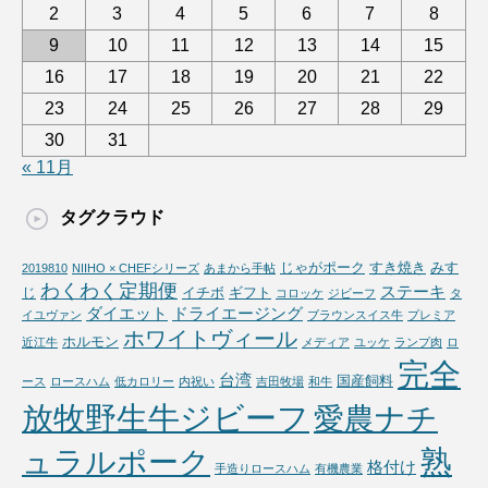
2
3
4
5
6
7
8
9
10
11
12
13
14
15
16
17
18
19
20
21
22
23
24
25
26
27
28
29
30
31
« 11月
タグクラウド
じゃがポーク
すき焼き
みす
2019810
NIIHO × CHEFシリーズ
あまから手帖
わくわく定期便
ステーキ
じ
イチボ
ギフト
コロッケ
ジビーフ
タ
ダイエット
ドライエージング
イユヴァン
ブラウンスイス牛
プレミア
ホワイトヴィール
ホルモン
近江牛
メディア
ユッケ
ランプ肉
ロ
完全
台湾
国産飼料
ース
ロースハム
低カロリー
内祝い
吉田牧場
和牛
放牧野生牛ジビーフ
愛農ナチ
熟
ュラルポーク
格付け
手造りロースハム
有機農業