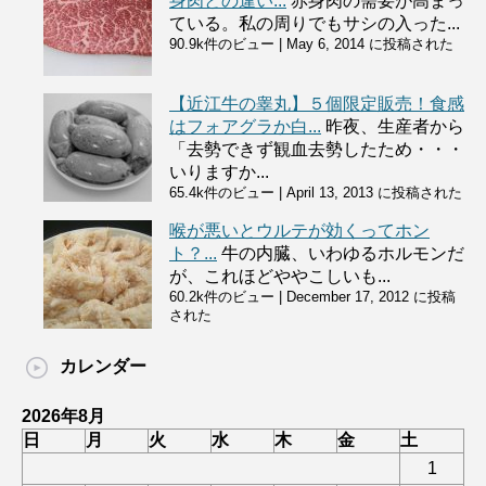
身肉との違い...
赤身肉の需要が高まっ
ている。私の周りでもサシの入った...
90.9k件のビュー
|
May 6, 2014 に投稿された
【近江牛の睾丸】５個限定販売！食感
はフォアグラか白...
昨夜、生産者から
「去勢できず観血去勢したため・・・
いりますか...
65.4k件のビュー
|
April 13, 2013 に投稿された
喉が悪いとウルテが効くってホン
ト？...
牛の内臓、いわゆるホルモンだ
が、これほどややこしいも...
60.2k件のビュー
|
December 17, 2012 に投稿
された
カレンダー
2026年8月
日
月
火
水
木
金
土
1