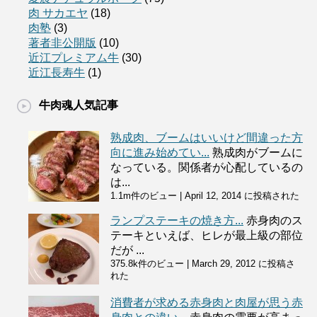
肉 サカエヤ
(18)
肉塾
(3)
著者非公開版
(10)
近江プレミアム牛
(30)
近江長寿牛
(1)
牛肉魂人気記事
熟成肉、ブームはいいけど間違った方
向に進み始めてい...
熟成肉がブームに
なっている。関係者が心配しているの
は...
1.1m件のビュー
|
April 12, 2014 に投稿された
ランプステーキの焼き方...
赤身肉のス
テーキといえば、ヒレが最上級の部位
だが ...
375.8k件のビュー
|
March 29, 2012 に投稿さ
れた
消費者が求める赤身肉と肉屋が思う赤