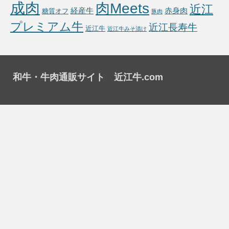
成肉
肉Meets
近江
経産牛
赤身肉
糖質オフ
豚肉
プレミアム牛
近江長寿牛
近江牛
近江牛みそ漬け
和牛・牛肉通販サイト 近江牛.com