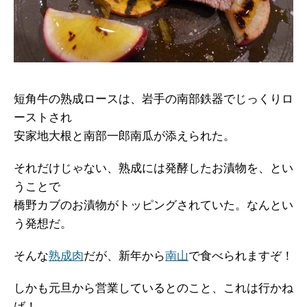
短角牛の熟成ロースは、岩手の南部鉄器でじっくりロ
ーストされ
安家地大根と南部一郎南瓜が添えられた。
それだけじゃない、熟成には発酵したお漬物を、とい
うことで
橋野カブのお漬物がトッピングされていた。なんとい
う発想だ。
そんな
熟成肉
だが、新年から
南山
で食べられますぞ！
しかも元旦から営業しているとのこと、これは行かね
ば！