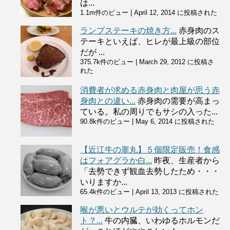
は...
1.1m件のビュー
|
April 12, 2014 に投稿された
ランプステーキの焼き方...
赤身肉のス
テーキといえば、ヒレが最上級の部位
だが ...
375.7k件のビュー
|
March 29, 2012 に投稿さ
れた
消費者が求める赤身肉と肉屋が思う赤
身肉との違い...
赤身肉の需要が高まっ
ている。私の周りでもサシの入った...
90.8k件のビュー
|
May 6, 2014 に投稿された
【近江牛の睾丸】５個限定販売！食感
はフォアグラか白...
昨夜、生産者から
「去勢できず観血去勢したため・・・
いりますか...
65.4k件のビュー
|
April 13, 2013 に投稿された
喉が悪いとウルテが効くってホン
ト？...
牛の内臓、いわゆるホルモンだ