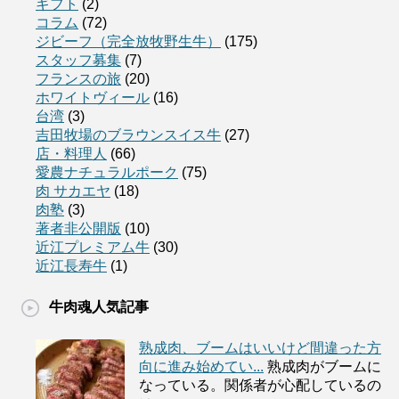
ギフト
(2)
コラム
(72)
ジビーフ（完全放牧野生牛）
(175)
スタッフ募集
(7)
フランスの旅
(20)
ホワイトヴィール
(16)
台湾
(3)
吉田牧場のブラウンスイス牛
(27)
店・料理人
(66)
愛農ナチュラルポーク
(75)
肉 サカエヤ
(18)
肉塾
(3)
著者非公開版
(10)
近江プレミアム牛
(30)
近江長寿牛
(1)
牛肉魂人気記事
熟成肉、ブームはいいけど間違った方
向に進み始めてい...
熟成肉がブームに
なっている。関係者が心配しているの