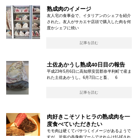
熟成肉のイメージ
友人宅の食事会で、イタリアンのシェフを紹介
された。友人がサカエヤ店頭で購入した肉を何
度かシェフに焼い
記事を読む
土佐あかうし熟成40日目の報告
平成23年5月6日に高知県安芸郡奈半利町で産ま
れた土佐あかうし。6月7日にと畜、 6
記事を読む
肉好きこそソトヒラの熟成肉を一
度食べていただきたい
モモ肉は硬くてパサつくイメージがあるようで
すが、近年の赤身肉ブームでそれらは払拭され