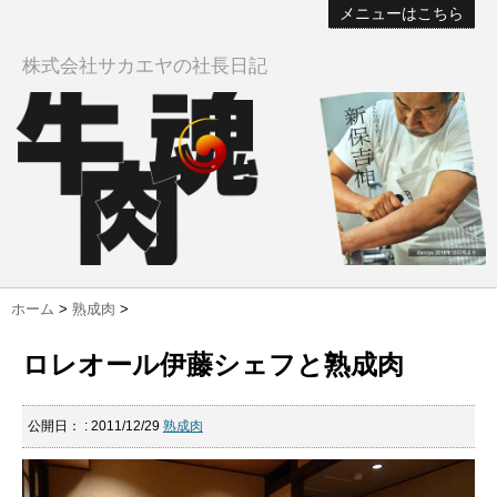
メニューはこちら
株式会社サカエヤの社長日記
ホーム
>
熟成肉
>
ロレオール伊藤シェフと熟成肉
公開日：
: 2011/12/29
熟成肉