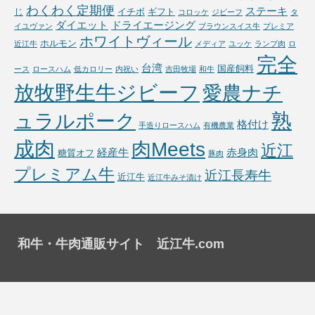
わくわく定期便
ステーキ
じ
イチボ
ギフト
コロッケ
ジビーフ
タ
ダイエット
ドライエージング
イユヴァン
ブラウンスイス牛
プレミア
ホワイトヴィール
ホルモン
近江牛
メディア
ユッケ
ランプ肉
ロ
完全
台湾
国産飼料
ース
ロースハム
低カロリー
内祝い
吉田牧場
和牛
放牧野生牛ジビーフ
愛農ナチ
熟
ュラルポーク
格付け
手造りロースハム
有機農業
成肉
肉Meets
近江
経産牛
赤身肉
糖質オフ
豚肉
プレミアム牛
近江長寿牛
近江牛
近江牛みそ漬け
和牛・牛肉通販サイト 近江牛.com