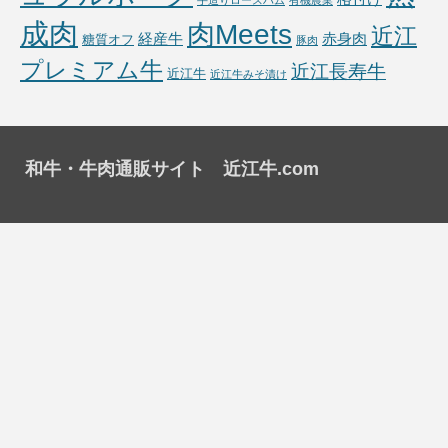
手造りロースハム
有機農業
成肉
肉Meets
近江
経産牛
赤身肉
糖質オフ
豚肉
プレミアム牛
近江長寿牛
近江牛
近江牛みそ漬け
和牛・牛肉通販サイト 近江牛.com