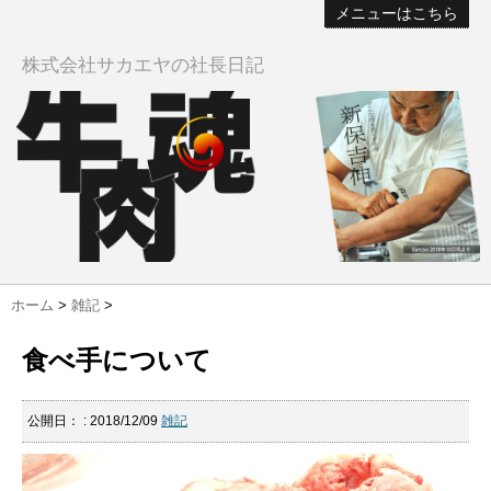
メニューはこちら
株式会社サカエヤの社長日記
ホーム
>
雑記
>
食べ手について
公開日：
: 2018/12/09
雑記