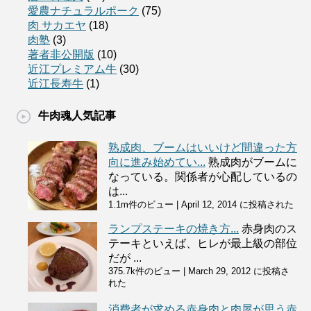
愛農ナチュラルポーク
(75)
肉 サカエヤ
(18)
肉塾
(3)
著者非公開版
(10)
近江プレミアム牛
(30)
近江長寿牛
(1)
牛肉魂人気記事
熟成肉、ブームはいいけど間違った方
向に進み始めてい...
熟成肉がブームに
なっている。関係者が心配しているの
は...
1.1m件のビュー
|
April 12, 2014 に投稿された
ランプステーキの焼き方...
赤身肉のス
テーキといえば、ヒレが最上級の部位
だが ...
375.7k件のビュー
|
March 29, 2012 に投稿さ
れた
消費者が求める赤身肉と肉屋が思う赤