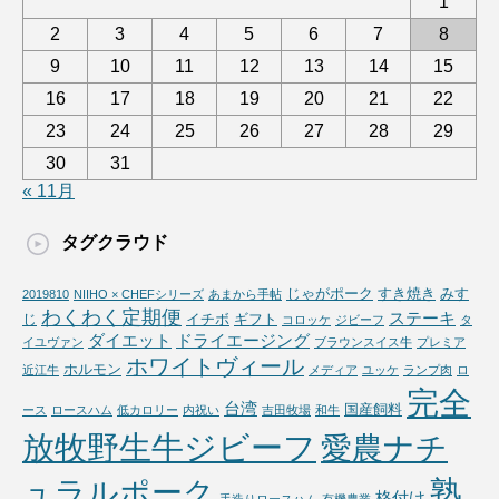
1
2
3
4
5
6
7
8
9
10
11
12
13
14
15
16
17
18
19
20
21
22
23
24
25
26
27
28
29
30
31
« 11月
タグクラウド
じゃがポーク
すき焼き
みす
2019810
NIIHO × CHEFシリーズ
あまから手帖
わくわく定期便
ステーキ
じ
イチボ
ギフト
コロッケ
ジビーフ
タ
ダイエット
ドライエージング
イユヴァン
ブラウンスイス牛
プレミア
ホワイトヴィール
ホルモン
近江牛
メディア
ユッケ
ランプ肉
ロ
完全
台湾
国産飼料
ース
ロースハム
低カロリー
内祝い
吉田牧場
和牛
放牧野生牛ジビーフ
愛農ナチ
熟
ュラルポーク
格付け