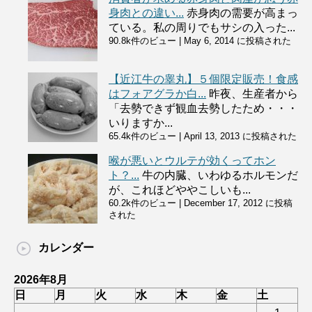
身肉との違い...
赤身肉の需要が高まっ
ている。私の周りでもサシの入った...
90.8k件のビュー
|
May 6, 2014 に投稿された
【近江牛の睾丸】５個限定販売！食感
はフォアグラか白...
昨夜、生産者から
「去勢できず観血去勢したため・・・
いりますか...
65.4k件のビュー
|
April 13, 2013 に投稿された
喉が悪いとウルテが効くってホン
ト？...
牛の内臓、いわゆるホルモンだ
が、これほどややこしいも...
60.2k件のビュー
|
December 17, 2012 に投稿
された
カレンダー
2026年8月
日
月
火
水
木
金
土