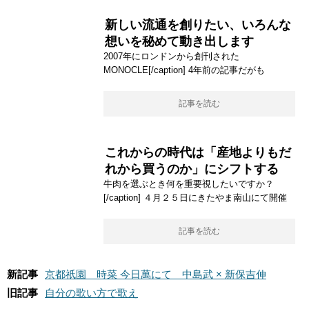
新しい流通を創りたい、いろんな
想いを秘めて動き出します
2007年にロンドンから創刊された
MONOCLE[/caption] 4年前の記事だがも
記事を読む
これからの時代は「産地よりもだ
れから買うのか」にシフトする
牛肉を選ぶとき何を重要視したいですか？
[/caption] ４月２５日にきたやま南山にて開催
記事を読む
新記事
京都祇園 時菜 今日萬にて 中島武 × 新保吉伸
旧記事
自分の歌い方で歌え