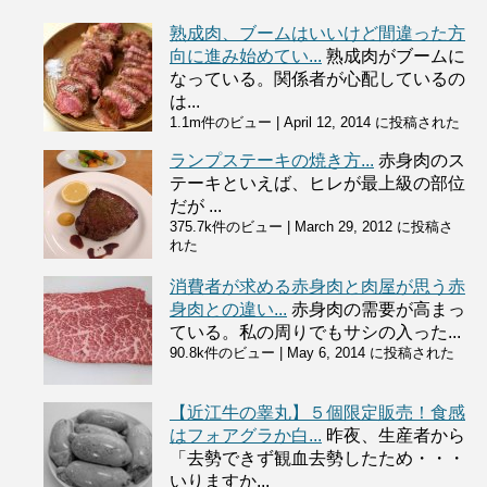
熟成肉、ブームはいいけど間違った方
向に進み始めてい...
熟成肉がブームに
なっている。関係者が心配しているの
は...
1.1m件のビュー
|
April 12, 2014 に投稿された
ランプステーキの焼き方...
赤身肉のス
テーキといえば、ヒレが最上級の部位
だが ...
375.7k件のビュー
|
March 29, 2012 に投稿さ
れた
消費者が求める赤身肉と肉屋が思う赤
身肉との違い...
赤身肉の需要が高まっ
ている。私の周りでもサシの入った...
90.8k件のビュー
|
May 6, 2014 に投稿された
【近江牛の睾丸】５個限定販売！食感
はフォアグラか白...
昨夜、生産者から
「去勢できず観血去勢したため・・・
いりますか...