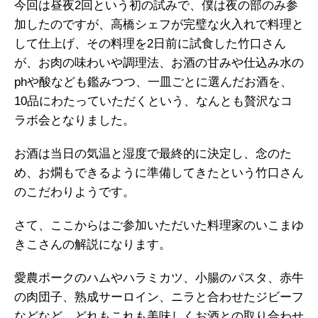
今回は昼夜2回という初の試みで、僕は夜の部のみ参
加したのですが、高橋シェフが完璧な火入れで料理と
して仕上げ、その料理を2日前に試食した竹口さん
が、お肉の味わいや調理法、お酒の甘みや仕込み水の
phや酸なども鑑みつつ、一皿ごとに選んだお酒を、
10品にわたっていただくという、なんとも贅沢なコ
ラボ会となりました。
お酒は当日の気温と湿度で最終的に決定し、念のた
め、お燗もできるように準備してきたという竹口さん
のこだわりようです。
さて、ここからはご参加いただいた料理家のいこまゆ
きこさんの解説になります。
愛農ポークのハムやハラミカツ、小腸のパスタ、赤牛
の肉団子、熟成サーロイン、ニラと合わせたジビーフ
などなど、どれもこれも美味しくお酒との取り合わせ