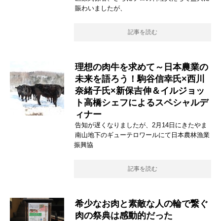
賑わいましたが、
記事を読む
理想の肉牛を求めて～日本農業の
未来を語ろう！駒谷信幸氏×西川
奈緒子氏×新保吉伸＆イルジョッ
ト高橋シェフによるスペシャルデ
ィナー
告知が遅くなりましたが、2月14日にきたやま
南山地下のギューテロワールにて日本農林漁業
振興協
記事を読む
希少なお肉と素敵な人の輪で繋ぐ
肉の祭典は感動的だった