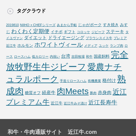
タグクラウド
じゃがポーク
すき焼き
みす
2019810
NIIHO × CHEFシリーズ
あまから手帖
わくわく定期便
ステーキ
じ
イチボ
ギフト
コロッケ
ジビーフ
タ
ダイエット
ドライエージング
イユヴァン
ブラウンスイス牛
プレミア
ホワイトヴィール
ホルモン
近江牛
メディア
ユッケ
ランプ肉
ロ
完全
台湾
国産飼料
ース
ロースハム
低カロリー
内祝い
吉田牧場
和牛
放牧野生牛ジビーフ
愛農ナチ
熟
ュラルポーク
格付け
手造りロースハム
有機農業
成肉
肉Meets
近江
経産牛
赤身肉
糖質オフ
豚肉
プレミアム牛
近江長寿牛
近江牛
近江牛みそ漬け
和牛・牛肉通販サイト 近江牛.com