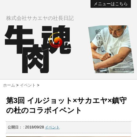
メニューはこちら
株式会社サカエヤの社長日記
ホーム
>
イベント
>
第3回 イルジョット×サカエヤ×鎮守
の杜のコラボイベント
公開日：
: 2018/09/28
イベント