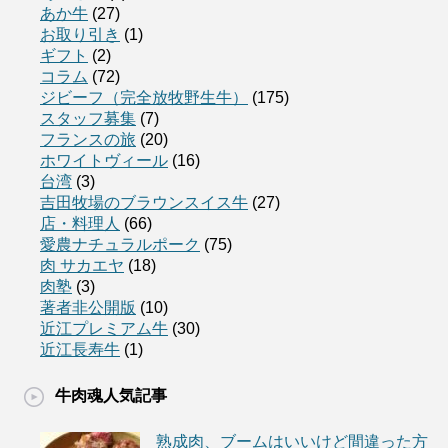
あか牛
(27)
お取り引き
(1)
ギフト
(2)
コラム
(72)
ジビーフ（完全放牧野生牛）
(175)
スタッフ募集
(7)
フランスの旅
(20)
ホワイトヴィール
(16)
台湾
(3)
吉田牧場のブラウンスイス牛
(27)
店・料理人
(66)
愛農ナチュラルポーク
(75)
肉 サカエヤ
(18)
肉塾
(3)
著者非公開版
(10)
近江プレミアム牛
(30)
近江長寿牛
(1)
牛肉魂人気記事
熟成肉、ブームはいいけど間違った方