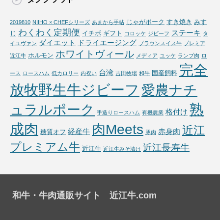
じゃがポーク
すき焼き
みす
2019810
NIIHO × CHEFシリーズ
あまから手帖
わくわく定期便
ステーキ
じ
イチボ
ギフト
コロッケ
ジビーフ
タ
ダイエット
ドライエージング
イユヴァン
ブラウンスイス牛
プレミア
ホワイトヴィール
ホルモン
近江牛
メディア
ユッケ
ランプ肉
ロ
完全
台湾
国産飼料
ース
ロースハム
低カロリー
内祝い
吉田牧場
和牛
放牧野生牛ジビーフ
愛農ナチ
熟
ュラルポーク
格付け
手造りロースハム
有機農業
成肉
肉Meets
近江
経産牛
赤身肉
糖質オフ
豚肉
プレミアム牛
近江長寿牛
近江牛
近江牛みそ漬け
和牛・牛肉通販サイト 近江牛.com