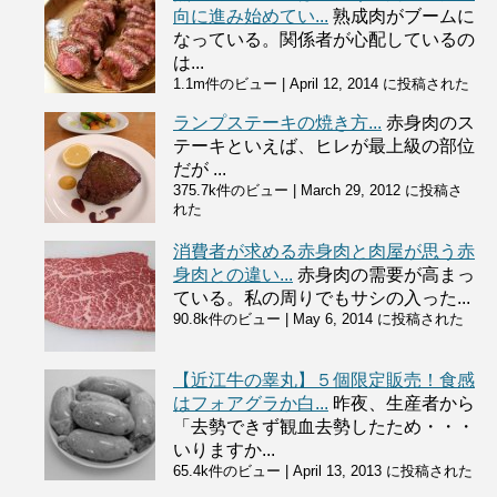
向に進み始めてい...
熟成肉がブームに
なっている。関係者が心配しているの
は...
1.1m件のビュー
|
April 12, 2014 に投稿された
ランプステーキの焼き方...
赤身肉のス
テーキといえば、ヒレが最上級の部位
だが ...
375.7k件のビュー
|
March 29, 2012 に投稿さ
れた
消費者が求める赤身肉と肉屋が思う赤
身肉との違い...
赤身肉の需要が高まっ
ている。私の周りでもサシの入った...
90.8k件のビュー
|
May 6, 2014 に投稿された
【近江牛の睾丸】５個限定販売！食感
はフォアグラか白...
昨夜、生産者から
「去勢できず観血去勢したため・・・
いりますか...
65.4k件のビュー
|
April 13, 2013 に投稿された