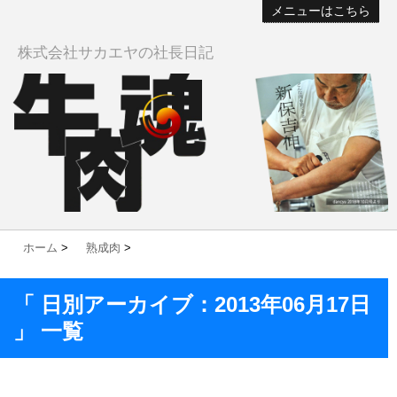
メニューはこちら
株式会社サカエヤの社長日記
ホーム
>
熟成肉
>
「 日別アーカイブ：2013年06月17日
」 一覧