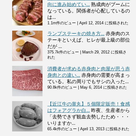
向に進み始めてい...
熟成肉がブームに
なっている。関係者が心配しているの
は...
1.1m件のビュー
|
April 12, 2014 に投稿された
ランプステーキの焼き方...
赤身肉のス
テーキといえば、ヒレが最上級の部位
だが ...
375.7k件のビュー
|
March 29, 2012 に投稿さ
れた
消費者が求める赤身肉と肉屋が思う赤
身肉との違い...
赤身肉の需要が高まっ
ている。私の周りでもサシの入った...
90.8k件のビュー
|
May 6, 2014 に投稿された
【近江牛の睾丸】５個限定販売！食感
はフォアグラか白...
昨夜、生産者から
「去勢できず観血去勢したため・・・
いりますか...
65.4k件のビュー
|
April 13, 2013 に投稿された