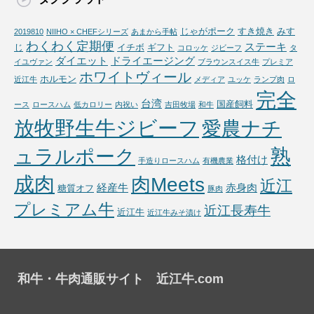
じゃがポーク
すき焼き
みす
2019810
NIIHO × CHEFシリーズ
あまから手帖
わくわく定期便
ステーキ
じ
イチボ
ギフト
コロッケ
ジビーフ
タ
ダイエット
ドライエージング
イユヴァン
ブラウンスイス牛
プレミア
ホワイトヴィール
ホルモン
近江牛
メディア
ユッケ
ランプ肉
ロ
完全
台湾
国産飼料
ース
ロースハム
低カロリー
内祝い
吉田牧場
和牛
放牧野生牛ジビーフ
愛農ナチ
熟
ュラルポーク
格付け
手造りロースハム
有機農業
成肉
肉Meets
近江
経産牛
赤身肉
糖質オフ
豚肉
プレミアム牛
近江長寿牛
近江牛
近江牛みそ漬け
和牛・牛肉通販サイト 近江牛.com