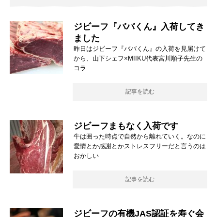
ジビーフ『ババくん』入荷してき
ました
昨日はジビーフ『ババくん』の入荷を見届けて
から、山下シェフ×MIIKU代表宮川順子先生の
コラ
記事を読む
ジビーフまもなく入荷です
牛は囲った時点で自然から離れていく。なのに
愛情とか感謝とかストレスフリーだと言うのは
おかしい
記事を読む
ジビーフの有機JAS認証を寿ぐ会