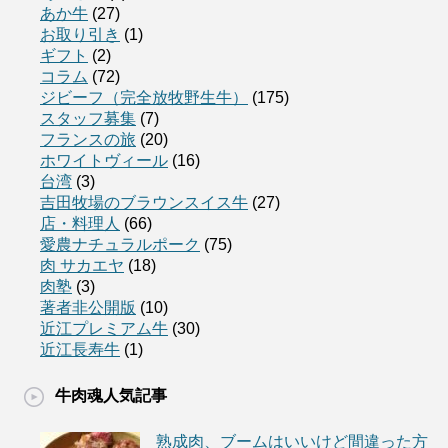
あか牛
(27)
お取り引き
(1)
ギフト
(2)
コラム
(72)
ジビーフ（完全放牧野生牛）
(175)
スタッフ募集
(7)
フランスの旅
(20)
ホワイトヴィール
(16)
台湾
(3)
吉田牧場のブラウンスイス牛
(27)
店・料理人
(66)
愛農ナチュラルポーク
(75)
肉 サカエヤ
(18)
肉塾
(3)
著者非公開版
(10)
近江プレミアム牛
(30)
近江長寿牛
(1)
牛肉魂人気記事
熟成肉、ブームはいいけど間違った方