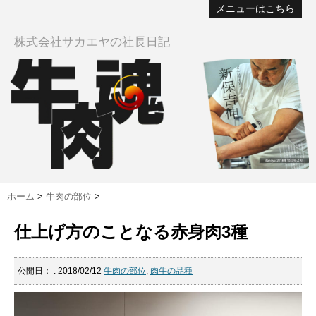
メニューはこちら
株式会社サカエヤの社長日記
ホーム
>
牛肉の部位
>
仕上げ方のことなる赤身肉3種
公開日：
: 2018/02/12
牛肉の部位
,
肉牛の品種