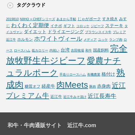
タグクラウド
じゃがポーク
すき焼き
みす
2019810
NIIHO × CHEFシリーズ
あまから手帖
わくわく定期便
ステーキ
じ
イチボ
ギフト
コロッケ
ジビーフ
タ
ダイエット
ドライエージング
イユヴァン
ブラウンスイス牛
プレミア
ホワイトヴィール
ホルモン
近江牛
メディア
ユッケ
ランプ肉
ロ
完全
台湾
国産飼料
ース
ロースハム
低カロリー
内祝い
吉田牧場
和牛
放牧野生牛ジビーフ
愛農ナチ
熟
ュラルポーク
格付け
手造りロースハム
有機農業
成肉
肉Meets
近江
経産牛
赤身肉
糖質オフ
豚肉
プレミアム牛
近江長寿牛
近江牛
近江牛みそ漬け
和牛・牛肉通販サイト 近江牛.com