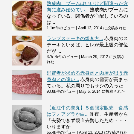
熟成肉、ブームはいいけど間違った方
向に進み始めてい...
熟成肉がブームに
なっている。関係者が心配しているの
は...
1.1m件のビュー
|
April 12, 2014 に投稿された
ランプステーキの焼き方...
赤身肉のス
テーキといえば、ヒレが最上級の部位
だが ...
375.7k件のビュー
|
March 29, 2012 に投稿さ
れた
消費者が求める赤身肉と肉屋が思う赤
身肉との違い...
赤身肉の需要が高まっ
ている。私の周りでもサシの入った...
90.8k件のビュー
|
May 6, 2014 に投稿された
【近江牛の睾丸】５個限定販売！食感
はフォアグラか白...
昨夜、生産者から
「去勢できず観血去勢したため・・・
いりますか...
65.4k件のビュー
|
April 13, 2013 に投稿された