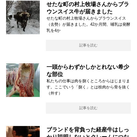
せたな町の村上牧場さんからブラ
ウンスイス牛が届きました
せたな町の村上牧場さんからブラウンスイス
（去勢）が届きました。42か月間、哺乳は発酵
乳を4か
記事を読む
一頭からわずかしかとれない希少
な部位
私たちの仕事は肉を捌くところからはじまりま
す。ここでいう「捌く」とは枝肉から骨を抜く
（外す）
記事を読む
ブランドを背負った経産牛はしっ