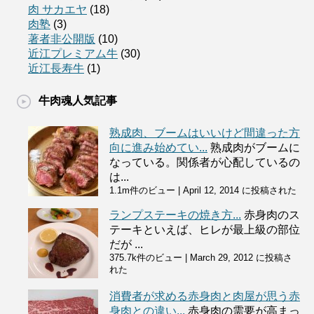
肉 サカエヤ
(18)
肉塾
(3)
著者非公開版
(10)
近江プレミアム牛
(30)
近江長寿牛
(1)
牛肉魂人気記事
熟成肉、ブームはいいけど間違った方
向に進み始めてい...
熟成肉がブームに
なっている。関係者が心配しているの
は...
1.1m件のビュー
|
April 12, 2014 に投稿された
ランプステーキの焼き方...
赤身肉のス
テーキといえば、ヒレが最上級の部位
だが ...
375.7k件のビュー
|
March 29, 2012 に投稿さ
れた
消費者が求める赤身肉と肉屋が思う赤
身肉との違い...
赤身肉の需要が高まっ