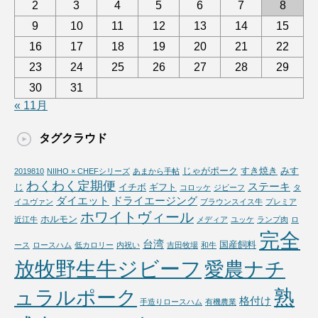
2
3
4
5
6
7
8
9
10
11
12
13
14
15
16
17
18
19
20
21
22
23
24
25
26
27
28
29
30
31
« 11月
タグクラウド
じゃがポーク
すき焼き
みす
2019810
NIIHO × CHEFシリーズ
あまから手帖
わくわく定期便
ステーキ
じ
イチボ
ギフト
コロッケ
ジビーフ
タ
ダイエット
ドライエージング
イユヴァン
ブラウンスイス牛
プレミア
ホワイトヴィール
ホルモン
近江牛
メディア
ユッケ
ランプ肉
ロ
完全
台湾
国産飼料
ース
ロースハム
低カロリー
内祝い
吉田牧場
和牛
放牧野生牛ジビーフ
愛農ナチ
熟
ュラルポーク
格付け
手造りロースハム
有機農業