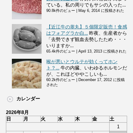
ている。私の周りでもサシの入った...
90.8k件のビュー
|
May 6, 2014 に投稿された
【近江牛の睾丸】５個限定販売！食感
はフォアグラか白...
昨夜、生産者から
「去勢できず観血去勢したため・・・
いりますか...
65.4k件のビュー
|
April 13, 2013 に投稿された
喉が悪いとウルテが効くってホン
ト？...
牛の内臓、いわゆるホルモンだ
が、これほどややこしいも...
60.2k件のビュー
|
December 17, 2012 に投稿
された
カレンダー
2026年8月
日
月
火
水
木
金
土
1