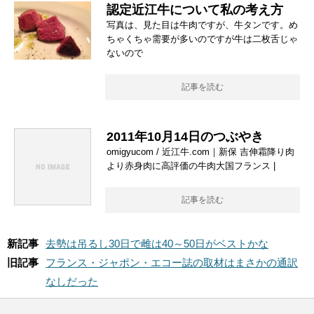
認定近江牛について私の考え方
写真は、見た目は牛肉ですが、牛タンです。め
ちゃくちゃ需要が多いのですが牛は二枚舌じゃ
ないので
記事を読む
2011年10月14日のつぶやき
omigyucom / 近江牛.com｜新保 吉伸霜降り肉
より赤身肉に高評価の牛肉大国フランス |
記事を読む
新記事
去勢は吊るし30日で雌は40～50日がベストかな
旧記事
フランス・ジャポン・エコー誌の取材はまさかの通訳
なしだった