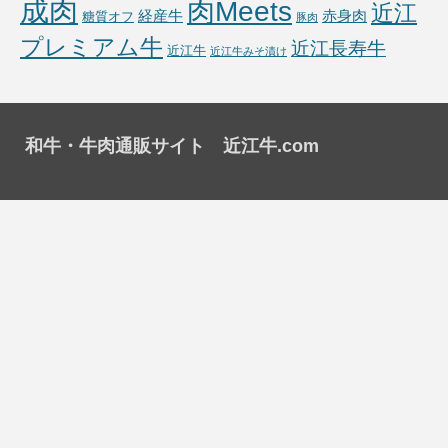
成肉
肉Meets
近江
経産牛
赤身肉
糖質オフ
豚肉
プレミアム牛
近江長寿牛
近江牛
近江牛みそ漬け
和牛・牛肉通販サイト 近江牛.com