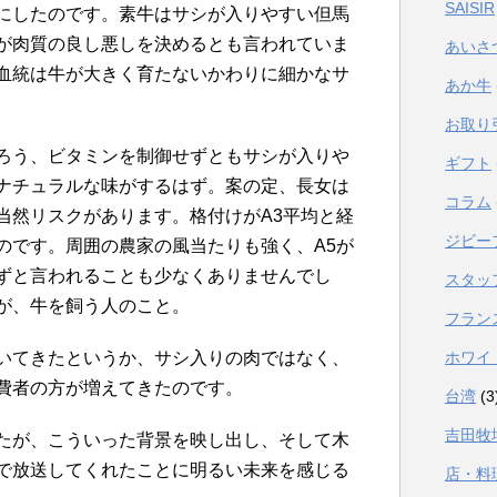
SAISIR
にしたのです。素牛はサシが入りやすい但馬
が肉質の良し悪しを決めるとも言われていま
あいさ
血統は牛が大きく育たないかわりに細かなサ
あか牛
お取り
ろう、ビタミンを制御せずともサシが入りや
ギフト
ナチュラルな味がするはず。案の定、長女は
コラム
当然リスクがあります。格付けがA3平均と経
ジビー
のです。周囲の農家の風当たりも強く、A5が
ずと言われることも少なくありませんでし
スタッ
が、牛を飼う人のこと。
フラン
いてきたというか、サシ入りの肉ではなく、
ホワイ
費者の方が増えてきたのです。
台湾
(3
吉田牧
たが、こういった背景を映し出し、そして木
で放送してくれたことに明るい未来を感じる
店・料