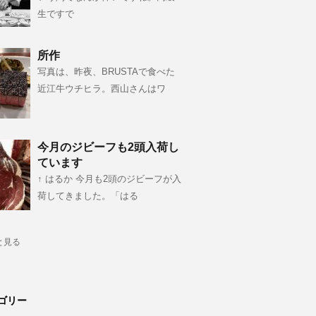
生ですで
所作
写真は、昨夜、BRUSTAで食べた
近江牛ウチヒラ。西山さんはワ
今月のジビーフも2頭入荷し
ています
↑ はるか 今月も2頭のジビーフが入
荷してきました。「はる
と見る
ゴリー