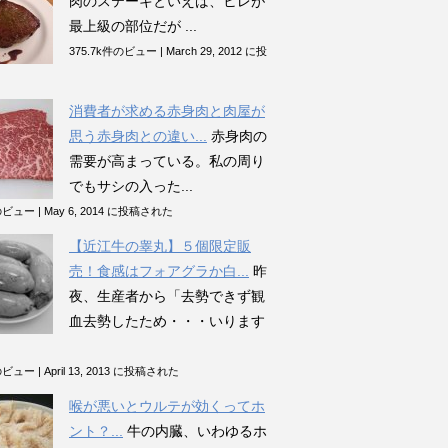
肉のステーキといえば、ヒレが
最上級の部位だが ...
375.7k件のビュー
|
March 29, 2012 に投
消費者が求める赤身肉と肉屋が
思う赤身肉との違い...
赤身肉の
需要が高まっている。私の周り
でもサシの入った...
件のビュー
|
May 6, 2014 に投稿された
【近江牛の睾丸】５個限定販
売！食感はフォアグラか白...
昨
夜、生産者から「去勢できず観
血去勢したため・・・いります
件のビュー
|
April 13, 2013 に投稿された
喉が悪いとウルテが効くってホ
ント？...
牛の内臓、いわゆるホ