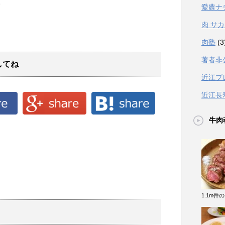
。
愛農ナ
肉 サ
肉塾
(3
著者非
してね
近江プ
近江長
牛肉
1.1m件