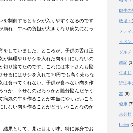
格付け
肉牛の
ンを制御するとサシが入りやすくなるのです
牧場・
が崩れ、牛への負担が大きくなり病気になっ
メディ
イベン
育をしていました。ところが、子供の舌は正
グルメ
女が無理やりサシを入れた肉を口にしないの
雑記
(1
と切り捨てたのです。これには木下さんも悩
牛すじ
させるにはサシを入れて10円でも高く売らな
女は食べてくれない。子供が食べない肉を作
近江牛
ろうか、幸せなのだろうかと随分悩んだそう
本
(8)
て病気の牛を作ることが本当にやりたいこと
健康
(7
にしない肉を作ることがどういうことなのか
未分類
Leica
(
、結果として、見た目より味、特に赤身でお