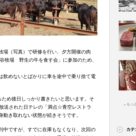
牧場（写真）で研修を行い、夕方開催の肉
橋直史×駒谷牧場 野生の牛を食す会」に参加のため、
は飲めないとばかりに車を途中で乗り捨て電
ぎるため後日しっかり書きたいと思います。そ
→もっ
に放送された日テレの「満点☆青空レストラ
身動き取れない状態が続きそうです。
到中ですが、すでに在庫もなくなり、次回の
カテ