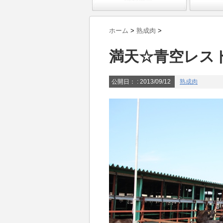
ホーム
>
熟成肉
>
満天☆青空レス
公開日：
: 2013/09/12
熟成肉