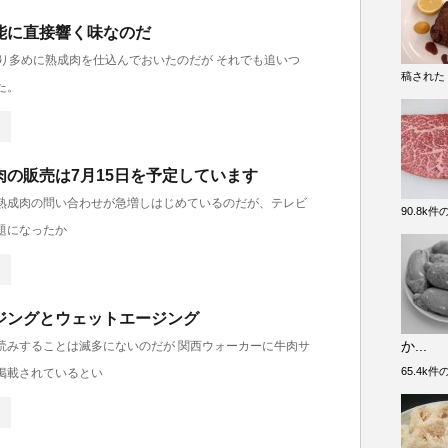
能に直接響く味なのだ
より多めに熟成肉を仕込んでおいたのだが それでも追いつ
稿された
た。
肉の販売は7月15日を予定しています
熟成肉の問い合わせが急増しはじめているのだが、テレビ
90.8k
題になったか
ジングとウェットエージング
か...
読みすることは滅多にないのだが 関西ウォーカーに牛肉サ
65.4k
掲載されているとい