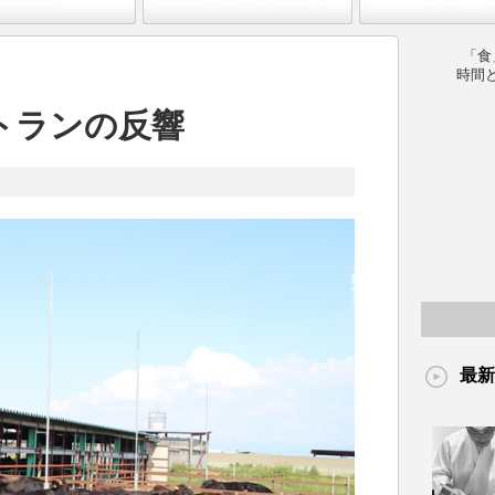
「食
時間
トランの反響
最新