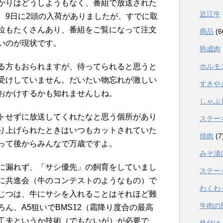
かりはどうしようもなく、番組で放送された
近江牛
。9日に2頭の入荷がありましたが、すでに取
位もたくさんあり、番組をご覧になって注文
商品
(6
いのが現状です。
熟成肉
る方もおられますが、待ってられると思うと
ホルモ
受けしていません。だいたい物忘れが激しい
すきや
おかけするかも知れませんしね。
しゃぶ
トせずに放送してくれたなと思う個所があり
ステー
り上げられたときはいつもカットされていた
焼肉
(7
って後からみんなで万歳ですよ。
みそ漬
に漏れず、「サシ優先」の飼育をしていまし
ステー
に共進会（牛のコンテストのようなもの）で
わくわ
じつは、牛にサシを入れることはそれほど難
牛肉の
ん、A5狙いでBMS12（霜降り度合の最高
工夫というか技術（でもないが）が必要で