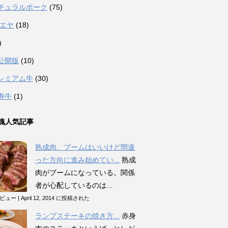
チュラルポーク
(75)
カエヤ
(18)
)
公開版
(10)
レミアム牛
(30)
寿牛
(1)
魂人気記事
熟成肉、ブームはいいけど間違
った方向に進み始めてい...
熟成
肉がブームになっている。関係
者が心配しているのは...
のビュー
|
April 12, 2014 に投稿された
ランプステーキの焼き方...
赤身