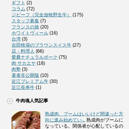
ギフト
(2)
コラム
(72)
ジビーフ（完全放牧野生牛）
(175)
スタッフ募集
(7)
フランスの旅
(20)
ホワイトヴィール
(16)
台湾
(3)
吉田牧場のブラウンスイス牛
(27)
店・料理人
(66)
愛農ナチュラルポーク
(75)
肉 サカエヤ
(18)
肉塾
(3)
著者非公開版
(10)
近江プレミアム牛
(30)
近江長寿牛
(1)
牛肉魂人気記事
熟成肉、ブームはいいけど間違った方
向に進み始めてい...
熟成肉がブームに
なっている。関係者が心配しているの