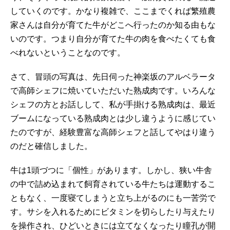
していくのです。かなり複雑で、ここまでくれば繁殖農
家さんは自分が育てた牛がどこへ行ったのか知る由もな
いのです。つまり自分が育てた牛の肉を食べたくても食
べれないということなのです。
さて、冒頭の写真は、先日伺った神楽坂のアルベラータ
で高師シェフに焼いていただいた熟成肉です。いろんな
シェフの方とお話しして、私が手掛ける熟成肉は、最近
ブームになっている熟成肉とは少し違うように感じてい
たのですが、経験豊富な高師シェフと話してやはり違う
のだと確信しました。
牛は1頭づつに「個性」があります。しかし、狭い牛舎
の中で詰め込まれて飼育されている牛たちは運動するこ
ともなく、一度寝てしまうと立ち上がるのにも一苦労で
す。サシを入れるためにビタミンを切らしたり与えたり
を操作され、ひどいときには立てなくなったり瞳孔が開