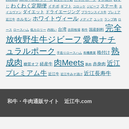
わくわく定期便
ステーキ
じ
イチボ
ギフト
コロッケ
ジビーフ
タ
ダイエット
ドライエージング
イユヴァン
ブラウンスイス牛
プレミア
ホワイトヴィール
ホルモン
近江牛
メディア
ユッケ
ランプ肉
ロ
完全
台湾
国産飼料
ース
ロースハム
低カロリー
内祝い
吉田牧場
和牛
放牧野生牛ジビーフ
愛農ナチ
熟
ュラルポーク
格付け
手造りロースハム
有機農業
成肉
肉Meets
近江
経産牛
赤身肉
糖質オフ
豚肉
プレミアム牛
近江長寿牛
近江牛
近江牛みそ漬け
和牛・牛肉通販サイト 近江牛.com