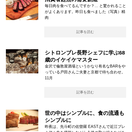
毎日肉を食べてるんですか？... と驚かれること
がよくあります。昨日も食べました（写真）精
肉
記事を読む
シトロンブレ長野シェフに学ぶ68
歳のイケイケマスター
金沢で倫敦屋酒場というかなり有名なBARをや
っている戸田さんご夫妻と京都で待ち合わせ。
11月
記事を読む
世の中はシンプルに、食の流通も
シンプルに
昨夜は、先斗町の佐曽羅 EASTさんで近江プレ