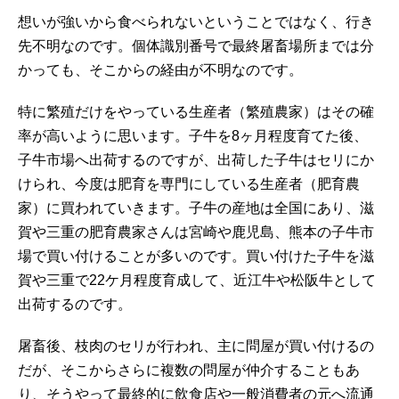
想いが強いから食べられないということではなく、行き
先不明なのです。個体識別番号で最終屠畜場所までは分
かっても、そこからの経由が不明なのです。
特に繁殖だけをやっている生産者（繁殖農家）はその確
率が高いように思います。子牛を8ヶ月程度育てた後、
子牛市場へ出荷するのですが、出荷した子牛はセリにか
けられ、今度は肥育を専門にしている生産者（肥育農
家）に買われていきます。子牛の産地は全国にあり、滋
賀や三重の肥育農家さんは宮崎や鹿児島、熊本の子牛市
場で買い付けることが多いのです。買い付けた子牛を滋
賀や三重で22ケ月程度育成して、近江牛や松阪牛として
出荷するのです。
屠畜後、枝肉のセリが行われ、主に問屋が買い付けるの
だが、そこからさらに複数の問屋が仲介することもあ
り、そうやって最終的に飲食店や一般消費者の元へ流通