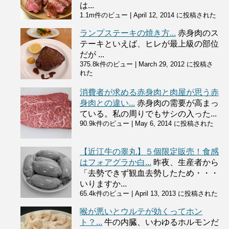
は...
1.1m件のビュー
|
April 12, 2014 に投稿された
ランプステーキの焼き方...
赤身肉のス
テーキといえば、ヒレが最上級の部位
だが ...
375.8k件のビュー
|
March 29, 2012 に投稿さ
れた
消費者が求める赤身肉と肉屋が思う赤
身肉との違い...
赤身肉の需要が高まっ
ている。私の周りでもサシの入った...
90.9k件のビュー
|
May 6, 2014 に投稿された
【近江牛の睾丸】５個限定販売！食感
はフォアグラか白...
昨夜、生産者から
「去勢できず観血去勢したため・・・
いりますか...
65.4k件のビュー
|
April 13, 2013 に投稿された
喉が悪いとウルテが効くってホン
ト？...
牛の内臓、いわゆるホルモンだ