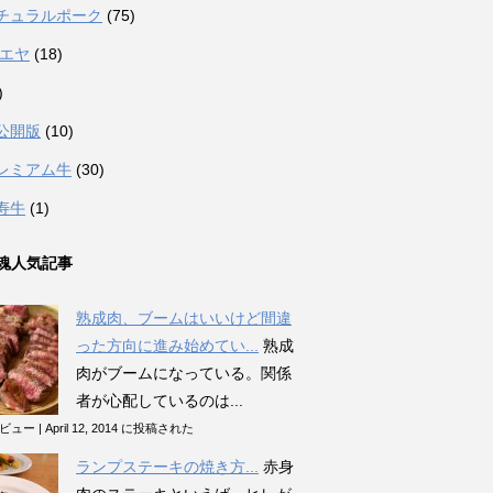
チュラルポーク
(75)
カエヤ
(18)
)
公開版
(10)
レミアム牛
(30)
寿牛
(1)
魂人気記事
熟成肉、ブームはいいけど間違
った方向に進み始めてい...
熟成
肉がブームになっている。関係
者が心配しているのは...
のビュー
|
April 12, 2014 に投稿された
ランプステーキの焼き方...
赤身