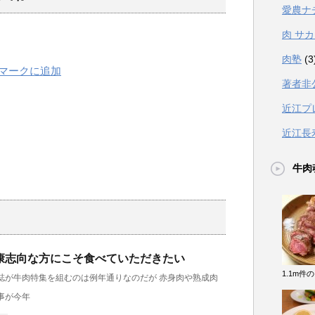
愛農ナ
肉 サ
肉塾
(3
著者非
近江プ
近江長
牛肉
康志向な方にこそ食べていただきたい
1.1m件
誌が牛肉特集を組むのは例年通りなのだが 赤身肉や熟成肉
事が今年