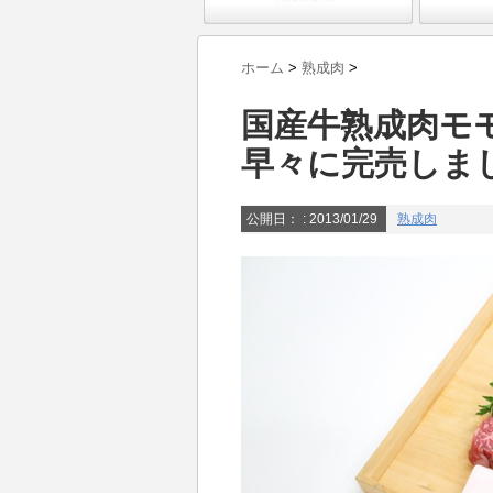
ホーム
>
熟成肉
>
国産牛熟成肉モ
早々に完売しま
公開日：
: 2013/01/29
熟成肉