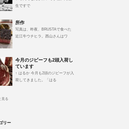
生ですで
所作
写真は、昨夜、BRUSTAで食べた
近江牛ウチヒラ。西山さんはワ
今月のジビーフも2頭入荷し
ています
↑ はるか 今月も2頭のジビーフが入
荷してきました。「はる
と見る
ゴリー