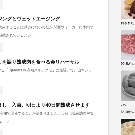
ジングとウェットエージング
稿された
読みすることは滅多にないのだが 関西ウォーカーに牛肉サ
掲載されているとい
しを語り熟成肉を食べる会リハーサル
90.8k
する「肉Meets in 高知スルラクセ」に先駆けて、山本シェ
か...
うし」入荷、明日より40日間熟成させます
65.4k
sは高知で開催することが決まりました。日程は現在調整中な
ェ・サ