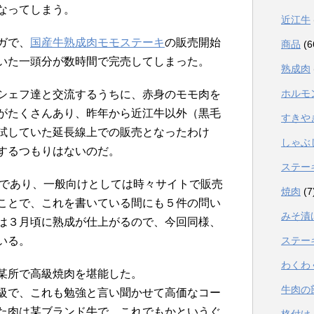
なってしまう。
近江牛
ガで、
国産牛熟成肉モモステーキ
の販売開始
商品
(6
いた一頭分が数時間で完売してしまった。
熟成肉
ホルモ
シェフ達と交流するうちに、赤身のモモ肉を
がたくさんあり、昨年から近江牛以外（黒毛
すきや
試していた延長線上での販売となったわけ
しゃぶ
するつもりはないのだ。
ステー
力であり、一般向けとしては時々サイトで販売
焼肉
(7
ことで、これを書いている間にも５件の問い
みそ漬
は３月頃に熟成が仕上がるので、今回同様、
いる。
ステー
わくわ
某所で高級焼肉を堪能した。
牛肉の
級で、これも勉強と言い聞かせて高価なコー
た肉は某ブランド牛で、これでもかというぐ