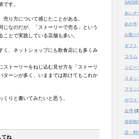
SAISIR
第です。
あいさ
、売り方について感じたことがある。
あか牛
同じなのだが、「ストーリーで売る」という
お取り
ることで実践している店舗も多い。
ギフト
すく、ネットショップにも飲食店にも多くみ
コラム
にストーリーをねじ込む見せ方を「ストーリ
ジビー
パターンが多く、いままでは欺けてもこれか
スタッ
フラン
っくりと書いてみたいと思う。
ホワイ
台湾
(3
吉田牧
店・料
してね