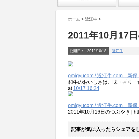
ホーム
>
近江牛
>
2011年10月1
公開日：
: 2011/10/18
近江牛
omigyucom / 近江牛.com｜新保
和牛のおいしさは、味・香り・食感の3つで
at
10/17 16:24
omigyucom / 近江牛.com｜新保
2011年10月16日のつぶやき | http:/
記事が気に入ったらシェアを