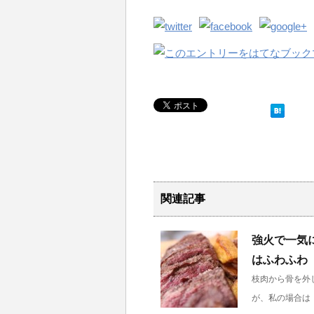
関連記事
強火で一気
はふわふわ
枝肉から骨を外
が、私の場合は