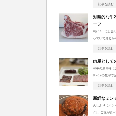
記事を読む
対照的な牛
ーフ
9月14日にと畜
っていて見るか
記事を読む
肉屋として
和牛の最高峰は
8〜12の数字で
記事を読む
新鮮なミン
久しぶりにハン
7:3。ご飯が食