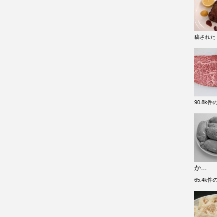
稿された
90.8k
か...
65.4k