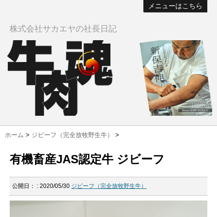
メニューはこちら
株式会社サカエヤの社長日記
ホーム
>
ジビーフ（完全放牧野生牛）
>
有機畜産JAS認定牛 ジビーフ
公開日：
: 2020/05/30
ジビーフ（完全放牧野生牛）