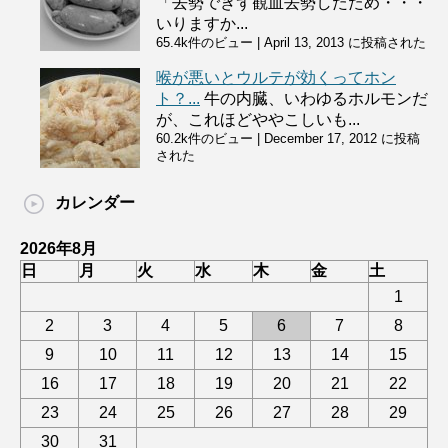
「去勢できず観血去勢したため・・・
いりますか...
65.4k件のビュー
|
April 13, 2013 に投稿された
喉が悪いとウルテが効くってホン
ト？...
牛の内臓、いわゆるホルモンだ
が、これほどややこしいも...
60.2k件のビュー
|
December 17, 2012 に投稿
された
カレンダー
2026年8月
日
月
火
水
木
金
土
1
2
3
4
5
6
7
8
9
10
11
12
13
14
15
16
17
18
19
20
21
22
23
24
25
26
27
28
29
30
31