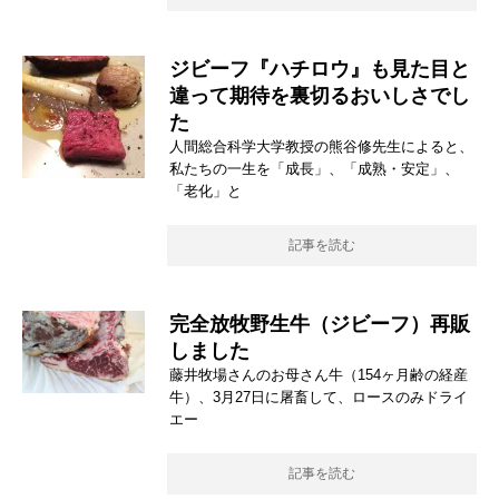
ジビーフ『ハチロウ』も見た目と
違って期待を裏切るおいしさでし
た
人間総合科学大学教授の熊谷修先生によると、
私たちの一生を「成長」、「成熟・安定」、
「老化」と
記事を読む
完全放牧野生牛（ジビーフ）再販
しました
藤井牧場さんのお母さん牛（154ヶ月齢の経産
牛）、3月27日に屠畜して、ロースのみドライ
エー
記事を読む