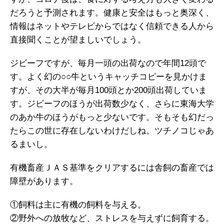
だろうと予測されます。健康と安全はもっと奥深く、
情報はネットやテレビからではなく信頼できる人から
直接聞くことが望ましいでしょう。
ジビーフですが、毎月一頭の出荷なので年間12頭で
す。よく幻の○○牛というキャッチコピーを見かけま
すが、その大半が毎月100頭とか200頭出荷していま
す。ジビーフのほうが出荷数少なく、さらに東海大学
のあか牛のほうがもっと少ないです。そもそも幻だっ
たらこの世に存在しないわけだしね。ツチノコじゃあ
るまいし。
有機畜産ＪＡＳ基準をクリアするには舎飼の畜産では
障壁があります。
①飼料は主に有機の飼料を与える。
②野外への放牧など、ストレスを与えずに飼育する。