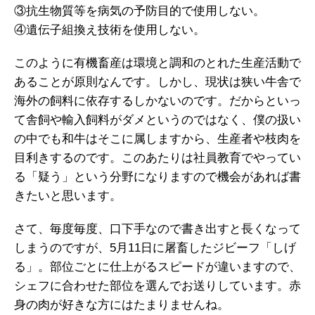
③抗生物質等を病気の予防目的で使用しない。
④遺伝子組換え技術を使用しない。
このように有機畜産は環境と調和のとれた生産活動で
あることが原則なんです。しかし、現状は狭い牛舎で
海外の飼料に依存するしかないのです。だからといっ
て舎飼や輸入飼料がダメというのではなく、僕の扱い
の中でも和牛はそこに属しますから、生産者や枝肉を
目利きするのです。このあたりは社員教育でやってい
る「疑う」という分野になりますので機会があれば書
きたいと思います。
さて、毎度毎度、口下手なので書き出すと長くなって
しまうのですが、5月11日に屠畜したジビーフ「しげ
る」。部位ごとに仕上がるスピードが違いますので、
シェフに合わせた部位を選んでお送りしています。赤
身の肉が好きな方にはたまりませんね。