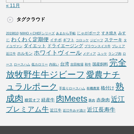
« 11月
タグクラウド
じゃがポーク
すき焼き
みす
2019810
NIIHO × CHEFシリーズ
あまから手帖
わくわく定期便
ステーキ
じ
イチボ
ギフト
コロッケ
ジビーフ
タ
ダイエット
ドライエージング
イユヴァン
ブラウンスイス牛
プレミア
ホワイトヴィール
ホルモン
近江牛
メディア
ユッケ
ランプ肉
ロ
完全
台湾
国産飼料
ース
ロースハム
低カロリー
内祝い
吉田牧場
和牛
放牧野生牛ジビーフ
愛農ナチ
熟
ュラルポーク
格付け
手造りロースハム
有機農業
成肉
肉Meets
近江
経産牛
赤身肉
糖質オフ
豚肉
プレミアム牛
近江長寿牛
近江牛
近江牛みそ漬け