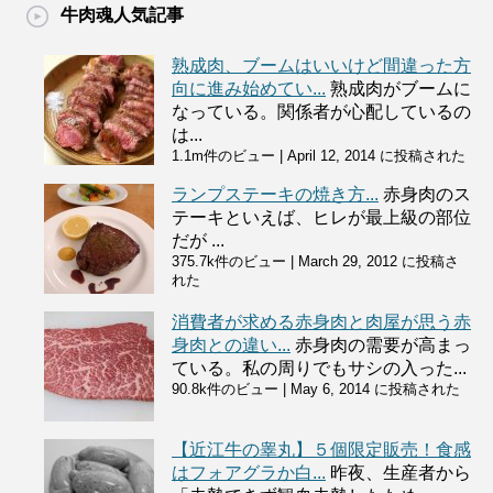
牛肉魂人気記事
熟成肉、ブームはいいけど間違った方
向に進み始めてい...
熟成肉がブームに
なっている。関係者が心配しているの
は...
1.1m件のビュー
|
April 12, 2014 に投稿された
ランプステーキの焼き方...
赤身肉のス
テーキといえば、ヒレが最上級の部位
だが ...
375.7k件のビュー
|
March 29, 2012 に投稿さ
れた
消費者が求める赤身肉と肉屋が思う赤
身肉との違い...
赤身肉の需要が高まっ
ている。私の周りでもサシの入った...
90.8k件のビュー
|
May 6, 2014 に投稿された
【近江牛の睾丸】５個限定販売！食感
はフォアグラか白...
昨夜、生産者から