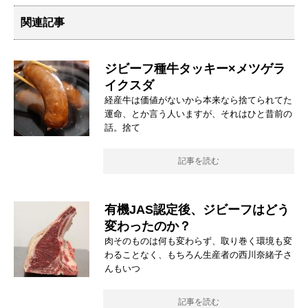
関連記事
ジビーフ種牛タッキー×メツゲラ
イクスダ
経産牛は価値がないから本来なら捨てられてた
運命、とか言う人いますが、それはひと昔前の
話。捨て
記事を読む
有機JAS認定後、ジビーフはどう
変わったのか？
肉そのものは何も変わらず、取り巻く環境も変
わることなく、もちろん生産者の西川奈緒子さ
んもいつ
記事を読む