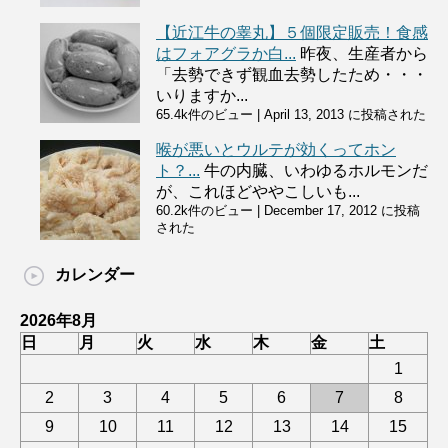
【近江牛の睾丸】５個限定販売！食感
はフォアグラか白...
昨夜、生産者から
「去勢できず観血去勢したため・・・
いりますか...
65.4k件のビュー
|
April 13, 2013 に投稿された
喉が悪いとウルテが効くってホン
ト？...
牛の内臓、いわゆるホルモンだ
が、これほどややこしいも...
60.2k件のビュー
|
December 17, 2012 に投稿
された
カレンダー
2026年8月
日
月
火
水
木
金
土
1
2
3
4
5
6
7
8
9
10
11
12
13
14
15