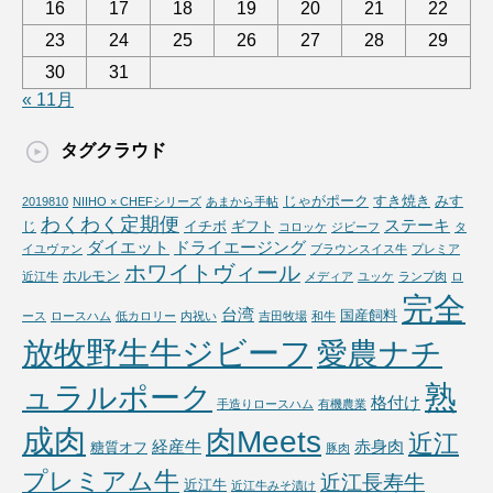
16
17
18
19
20
21
22
23
24
25
26
27
28
29
30
31
« 11月
タグクラウド
じゃがポーク
すき焼き
みす
2019810
NIIHO × CHEFシリーズ
あまから手帖
わくわく定期便
ステーキ
じ
イチボ
ギフト
コロッケ
ジビーフ
タ
ダイエット
ドライエージング
イユヴァン
ブラウンスイス牛
プレミア
ホワイトヴィール
ホルモン
近江牛
メディア
ユッケ
ランプ肉
ロ
完全
台湾
国産飼料
ース
ロースハム
低カロリー
内祝い
吉田牧場
和牛
放牧野生牛ジビーフ
愛農ナチ
熟
ュラルポーク
格付け
手造りロースハム
有機農業
成肉
肉Meets
近江
経産牛
赤身肉
糖質オフ
豚肉
プレミアム牛
近江長寿牛
近江牛
近江牛みそ漬け