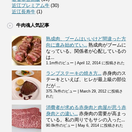
近江プレミアム牛
(30)
近江長寿牛
(1)
牛肉魂人気記事
熟成肉、ブームはいいけど間違った方
向に進み始めてい...
熟成肉がブームに
なっている。関係者が心配しているの
は...
1.1m件のビュー
|
April 12, 2014 に投稿された
ランプステーキの焼き方...
赤身肉のス
テーキといえば、ヒレが最上級の部位
だが ...
375.7k件のビュー
|
March 29, 2012 に投稿さ
れた
消費者が求める赤身肉と肉屋が思う赤
身肉との違い...
赤身肉の需要が高まっ
ている。私の周りでもサシの入った...
90.8k件のビュー
|
May 6, 2014 に投稿された