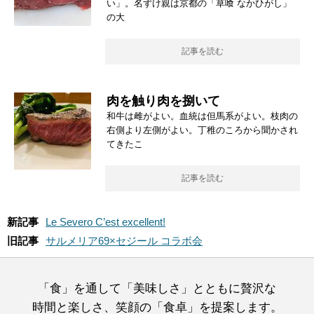
い」。名ずけ親は京都の「草喰 なかひがし」
の大
記事を読む
肉を触り肉を捌いて
和牛は雌がよい。血統は但馬系がよい。枝肉の
右側より左側がよい。丁稚のころから聞かされ
てきたこ
記事を読む
新記事
Le Severo C’est excellent!
旧記事
サルメリア69×セジール コラボ会
「食」を通して「美味しさ」とともに贅沢な
時間と楽しさ、笑顔の「食卓」を提案します。