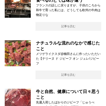
食べるのとでは味が違う
フランスの話しに戻りますが、子供のころから
和牛で育った私には、どうしても欧州の牛肉は
物足りな
記事を読む
ナチュラルな流れのなかで感じた
こと
メツゲライクスダ@楠田さんに作ったいただい
た【テリーヌ ド ジビーフ オン ジュレ/ジビー
フ
記事を読む
牛と自然、健康について日々思う
こと
先週入荷したばかりのジビーフ「じゅうべ