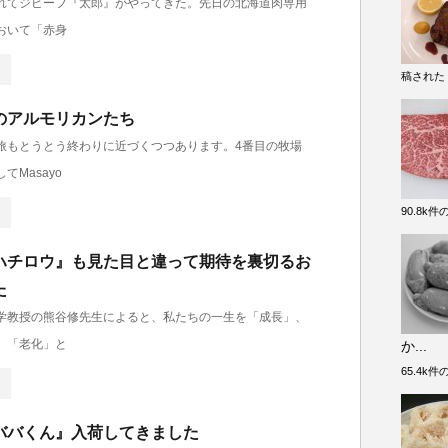
れてジビーフ『太郎』がやってきた。先日の北海道肉専用
おいて「赤身
稿された
のアルモリカンたち
旅もとうとう終わりに近づくつつあります。4番目の牧場
てMasayo
90.8k
ハチロウ』も見た目と違って期待を裏切るお
た
学教授の熊谷修先生によると、私たちの一生を「成長」、
、「老化」と
か...
65.4k
ババくん』入荷してきました