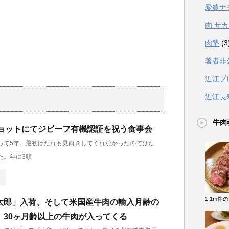
愛農ナ
肉 サ
肉塾
(3
著者非
近江プ
近江長
牛肉
ルジョットにてジビーフ有機認証を祝う食事会
って5年。最初はだれも見向きしてくれなかったのでひた
た。年に3頭
1.1m件
太郎」入荷、そして米国産牛肉の輸入月齢の
、30ヶ月齢以上の牛肉が入ってくる