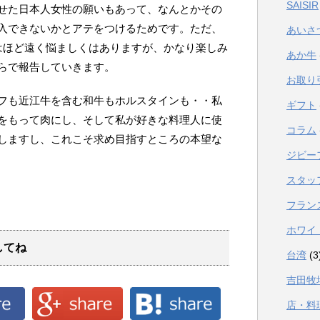
SAISIR
せた日本人女性の願いもあって、なんとかその
入できないかとアテをつけるためです。ただ、
あいさ
はほど遠く悩ましくはありますが、かなり楽しみ
あか牛
らで報告していきます。
お取り
フも近江牛を含む和牛もホルスタインも・・私
ギフト
をもって肉にし、そして私が好きな料理人に使
コラム
しますし、これこそ求め目指すところの本望な
ジビー
スタッ
フラン
ホワイ
してね
台湾
(3
吉田牧
店・料