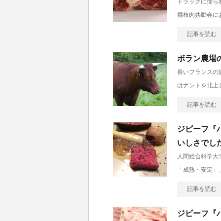
トラックに揺ら
種枝肉共励会に
記事を読む
ボラン農場
長いフランスの
はナントを北上し
記事を読む
ジビーフ『
いしさでし
人間総合科学大
「成熟・安定」
記事を読む
ジビーフ『