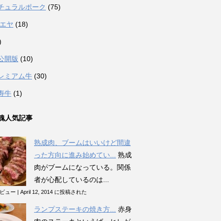
チュラルポーク
(75)
カエヤ
(18)
)
公開版
(10)
レミアム牛
(30)
寿牛
(1)
魂人気記事
熟成肉、ブームはいいけど間違
った方向に進み始めてい...
熟成
肉がブームになっている。関係
者が心配しているのは...
のビュー
|
April 12, 2014 に投稿された
ランプステーキの焼き方...
赤身