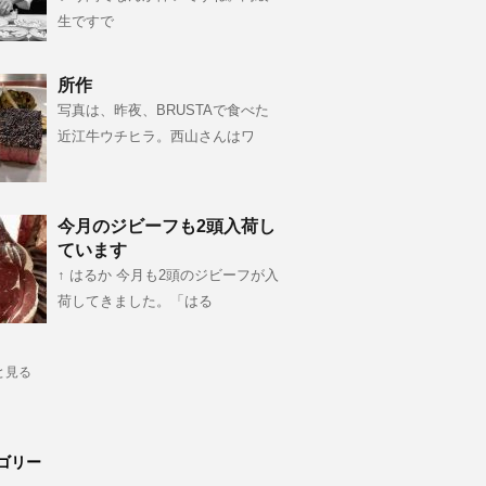
生ですで
所作
写真は、昨夜、BRUSTAで食べた
近江牛ウチヒラ。西山さんはワ
今月のジビーフも2頭入荷し
ています
↑ はるか 今月も2頭のジビーフが入
荷してきました。「はる
と見る
ゴリー