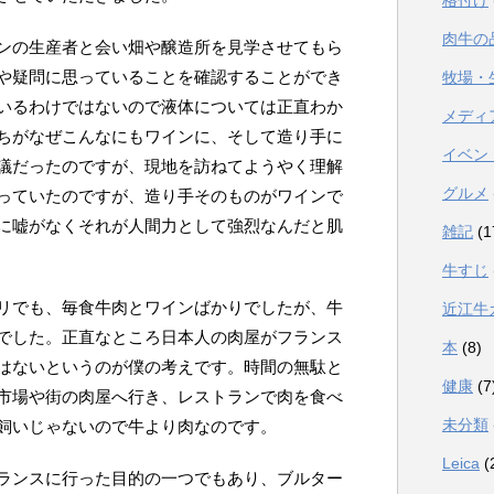
格付け
肉牛の
ンの生産者と会い畑や醸造所を見学させてもら
や疑問に思っていることを確認することができ
牧場・
いるわけではないので液体については正直わか
メディ
ちがなぜこんなにもワインに、そして造り手に
イベン
議だったのですが、現地を訪ねてようやく理解
グルメ
っていたのですが、造り手そのものがワインで
に嘘がなくそれが人間力として強烈なんだと肌
雑記
(1
牛すじ
リでも、毎食牛肉とワインばかりでしたが、牛
近江牛
でした。正直なところ日本人の肉屋がフランス
本
(8)
はないというのが僕の考えです。時間の無駄と
健康
(7
市場や街の肉屋へ行き、レストランで肉を食べ
未分類
飼いじゃないので牛より肉なのです。
Leica
(
ランスに行った目的の一つでもあり、ブルター