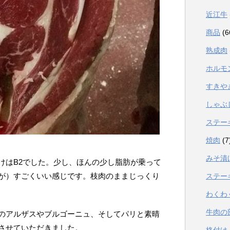
近江牛
商品
(6
熟成肉
ホルモ
すきや
しゃぶ
ステー
焼肉
(7
みそ漬
けはB2でした。少し、ほんの少し脂肪が乗って
が）すごくいい感じです。枝肉のままじっくり
ステー
わくわ
牛肉の
のアルザスやブルゴーニュ、そしてパリと素晴
させていただきました。