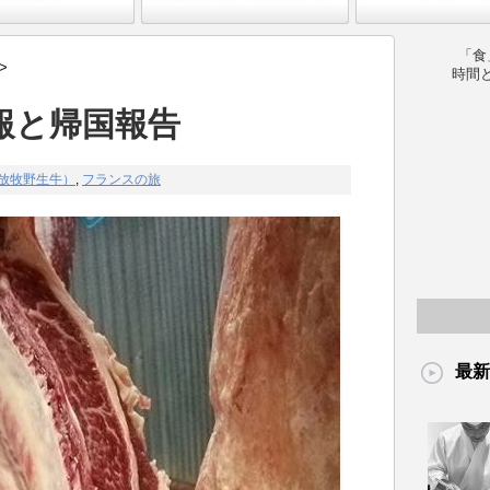
「食
>
時間
報と帰国報告
放牧野生牛）
,
フランスの旅
最新