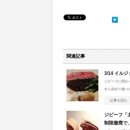
関連記事
3/14 イ
ジビーフに関わ
すら自分で食べ
記事を読む
ジビーフ「
制限撤廃で