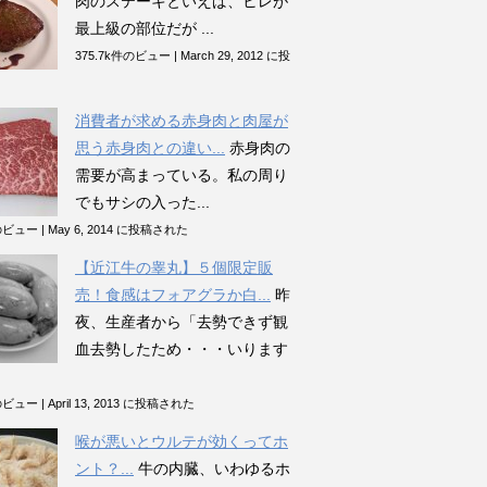
肉のステーキといえば、ヒレが
最上級の部位だが ...
375.7k件のビュー
|
March 29, 2012 に投
消費者が求める赤身肉と肉屋が
思う赤身肉との違い...
赤身肉の
需要が高まっている。私の周り
でもサシの入った...
件のビュー
|
May 6, 2014 に投稿された
【近江牛の睾丸】５個限定販
売！食感はフォアグラか白...
昨
夜、生産者から「去勢できず観
血去勢したため・・・いります
件のビュー
|
April 13, 2013 に投稿された
喉が悪いとウルテが効くってホ
ント？...
牛の内臓、いわゆるホ