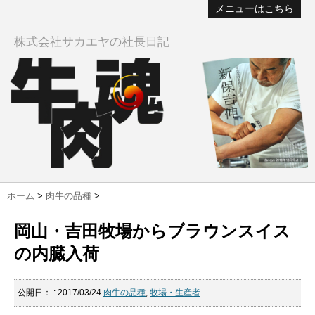
メニューはこちら
株式会社サカエヤの社長日記
ホーム
>
肉牛の品種
>
岡山・吉田牧場からブラウンスイス
の内臓入荷
公開日：
: 2017/03/24
肉牛の品種
,
牧場・生産者