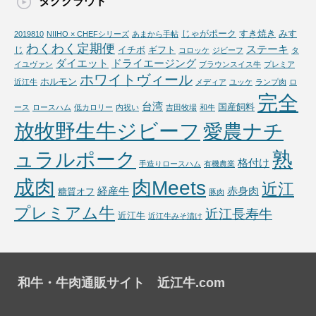
タグクラウド
じゃがポーク
すき焼き
みす
2019810
NIIHO × CHEFシリーズ
あまから手帖
わくわく定期便
ステーキ
じ
イチボ
ギフト
コロッケ
ジビーフ
タ
ダイエット
ドライエージング
イユヴァン
ブラウンスイス牛
プレミア
ホワイトヴィール
ホルモン
近江牛
メディア
ユッケ
ランプ肉
ロ
完全
台湾
国産飼料
ース
ロースハム
低カロリー
内祝い
吉田牧場
和牛
放牧野生牛ジビーフ
愛農ナチ
熟
ュラルポーク
格付け
手造りロースハム
有機農業
成肉
肉Meets
近江
経産牛
赤身肉
糖質オフ
豚肉
プレミアム牛
近江長寿牛
近江牛
近江牛みそ漬け
和牛・牛肉通販サイト 近江牛.com