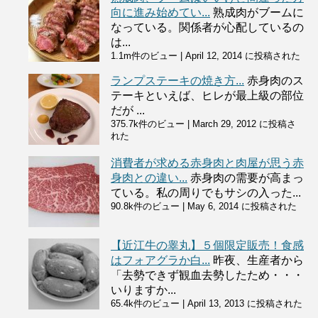
向に進み始めてい...
熟成肉がブームに
なっている。関係者が心配しているの
は...
1.1m件のビュー
|
April 12, 2014 に投稿された
ランプステーキの焼き方...
赤身肉のス
テーキといえば、ヒレが最上級の部位
だが ...
375.7k件のビュー
|
March 29, 2012 に投稿さ
れた
消費者が求める赤身肉と肉屋が思う赤
身肉との違い...
赤身肉の需要が高まっ
ている。私の周りでもサシの入った...
90.8k件のビュー
|
May 6, 2014 に投稿された
【近江牛の睾丸】５個限定販売！食感
はフォアグラか白...
昨夜、生産者から
「去勢できず観血去勢したため・・・
いりますか...
65.4k件のビュー
|
April 13, 2013 に投稿された