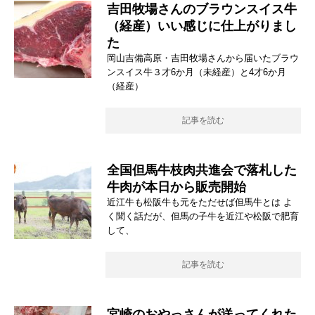
吉田牧場さんのブラウンスイス牛
（経産）いい感じに仕上がりまし
た
岡山吉備高原・吉田牧場さんから届いたブラウ
ンスイス牛３才6か月（未経産）と4才6か月
（経産）
記事を読む
全国但馬牛枝肉共進会で落札した
牛肉が本日から販売開始
近江牛も松阪牛も元をただせば但馬牛とは よ
く聞く話だが、但馬の子牛を近江や松阪で肥育
して、
記事を読む
宮崎のおやっさんが送ってくれた