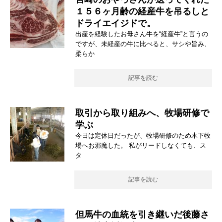
１５６ヶ月齢の経産牛を吊るしと
ドライエイジドで。
出産を経験したお母さん牛を“経産牛”と言うの
ですが、未経産の牛に比べると、サシや旨み、
柔らか
記事を読む
取引から取り組みへ、牧場研修で
学ぶ
今日は定休日だったが、牧場研修のため木下牧
場へお邪魔した。 私がリードしなくても、ス
タ
記事を読む
但馬牛の血統を引き継いだ後藤さ