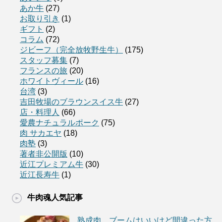
あか牛
(27)
お取り引き
(1)
ギフト
(2)
コラム
(72)
ジビーフ（完全放牧野生牛）
(175)
スタッフ募集
(7)
フランスの旅
(20)
ホワイトヴィール
(16)
台湾
(3)
吉田牧場のブラウンスイス牛
(27)
店・料理人
(66)
愛農ナチュラルポーク
(75)
肉 サカエヤ
(18)
肉塾
(3)
著者非公開版
(10)
近江プレミアム牛
(30)
近江長寿牛
(1)
牛肉魂人気記事
熟成肉、ブームはいいけど間違った方