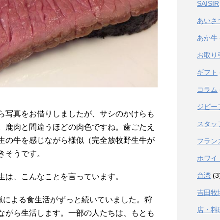
SAISIR
あいさ
あか牛
お取り
ギフト
コラム
ジビー
ら写真をお借りしましたが、サシのかけらも
スタッ
。鹿肉と間違うほどの肉色ですね。歯ごたえ
生の牛を感じながら様似（完全放牧野生牛が
フラン
きそうです。
ホワイ
台湾
(3
生は、こんなことを言っています。
吉田牧
狩猟による食生活がずっと続いていました。狩
店・料
ながら生活します。一部の人たちは、もとも