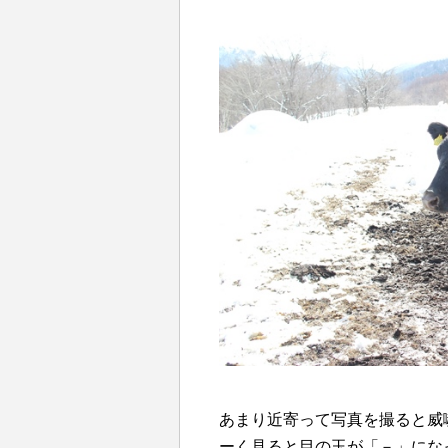
あまり近寄って写真を撮ると威
ーく見ると目の玉が「－」にな