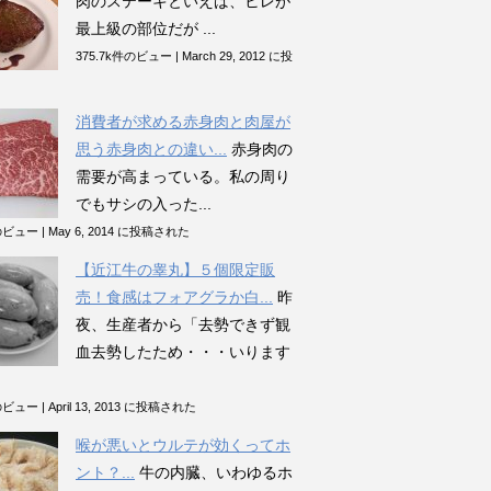
肉のステーキといえば、ヒレが
最上級の部位だが ...
375.7k件のビュー
|
March 29, 2012 に投
消費者が求める赤身肉と肉屋が
思う赤身肉との違い...
赤身肉の
需要が高まっている。私の周り
でもサシの入った...
件のビュー
|
May 6, 2014 に投稿された
【近江牛の睾丸】５個限定販
売！食感はフォアグラか白...
昨
夜、生産者から「去勢できず観
血去勢したため・・・いります
件のビュー
|
April 13, 2013 に投稿された
喉が悪いとウルテが効くってホ
ント？...
牛の内臓、いわゆるホ