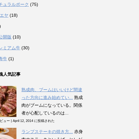
チュラルポーク
(75)
カエヤ
(18)
)
公開版
(10)
レミアム牛
(30)
寿牛
(1)
魂人気記事
熟成肉、ブームはいいけど間違
った方向に進み始めてい...
熟成
肉がブームになっている。関係
者が心配しているのは...
のビュー
|
April 12, 2014 に投稿された
ランプステーキの焼き方...
赤身