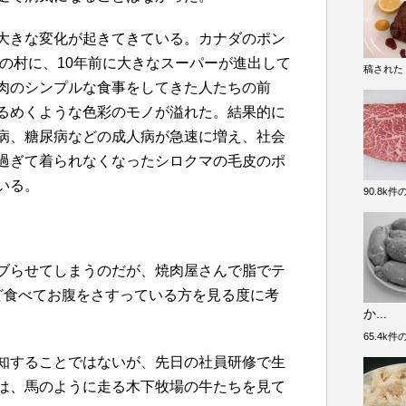
大きな変化が起きてきている。カナダのポン
人の村に、10年前に大きなスーパーが進出して
稿された
肉のシンプルな食事をしてきた人たちの前
るめくような色彩のモノが溢れた。結果的に
病、糖尿病などの成人病が急速に増え、社会
過ぎて着られなくなったシロクマの毛皮のポ
いる。
90.8k
ブらせてしまうのだが、焼肉屋さんで脂でテ
ど食べてお腹をさすっている方を見る度に考
か...
65.4k
知することではないが、先日の社員研修で生
は、馬のように走る木下牧場の牛たちを見て