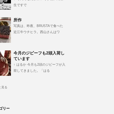
生ですで
所作
写真は、昨夜、BRUSTAで食べた
近江牛ウチヒラ。西山さんはワ
今月のジビーフも2頭入荷し
ています
↑ はるか 今月も2頭のジビーフが入
荷してきました。「はる
と見る
ゴリー