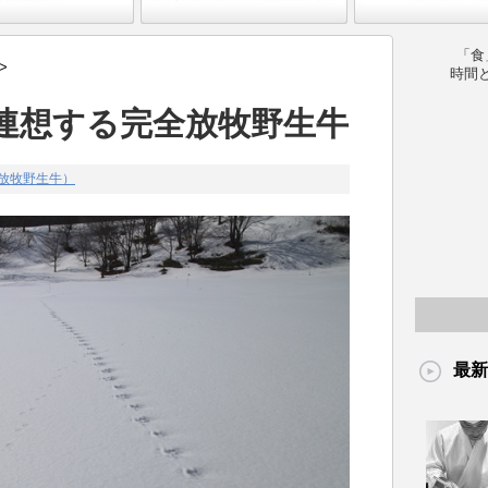
「食
>
時間
連想する完全放牧野生牛
放牧野生牛）
最新