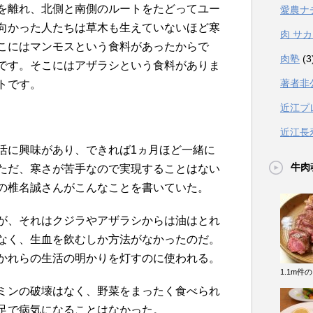
を離れ、北側と南側のルートをたどってユー
愛農ナ
向かった人たちは草木も生えていないほど寒
肉 サ
こにはマンモスという食料があったからで
肉塾
(3
です。そこにはアザラシという食料がありま
著者非
トです。
近江プ
近江長
活に興味があり、できれば1ヵ月ほど一緒に
牛肉
ただ、寒さが苦手なので実現することはない
の椎名誠さんがこんなことを書いていた。
が、それはクジラやアザラシからは油はとれ
なく、生血を飲むしか方法がなかったのだ。
かれらの生活の明かりを灯すのに使われる。
1.1m件
ミンの破壊はなく、野菜をまったく食べられ
足で病気になることはなかった。