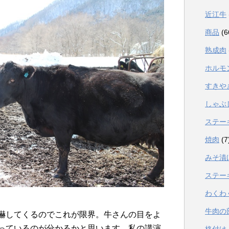
近江牛
商品
(6
熟成肉
ホルモ
すきや
しゃぶ
ステー
焼肉
(7
みそ漬
ステー
わくわ
牛肉の
嚇してくるのでこれが限界。牛さんの目をよ
っているのが分かるかと思います。私の講演