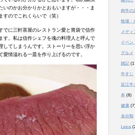
格付け
たいのかお分かりかとおもいますが・・・ま
肉牛の
ますのでこれくらいで（笑）
牧場・
すでに三軒茶屋のレストラン愛と胃袋で信作
メディ
ます。私は信作シェフを魂の料理人と呼んで
イベン
理してしまうんです。ストーリーを思い浮か
グルメ
て愛情溢れる一皿を作り上げるのです。
雑記
(1
牛すじ
近江牛
本
(8)
健康
(7
未分類
Leica
(