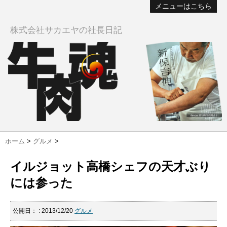
メニューはこちら
株式会社サカエヤの社長日記
ホーム
>
グルメ
>
イルジョット高橋シェフの天才ぶり
には参った
公開日：
: 2013/12/20
グルメ