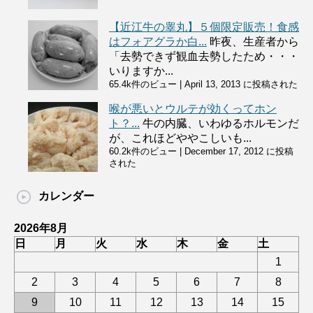
【近江牛の睾丸】５個限定販売！食感
はフォアグラか白...
昨夜、生産者から
「去勢できず観血去勢したため・・・
いりますか...
65.4k件のビュー
|
April 13, 2013 に投稿された
喉が悪いとウルテが効くってホン
ト？...
牛の内臓、いわゆるホルモンだ
が、これほどややこしいも...
60.2k件のビュー
|
December 17, 2012 に投稿
された
カレンダー
2026年8月
日
月
火
水
木
金
土
1
2
3
4
5
6
7
8
9
10
11
12
13
14
15