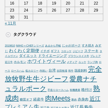
16
17
18
19
20
21
22
23
24
25
26
27
28
29
30
31
« 11月
タグクラウド
じゃがポーク
すき焼き
みす
2019810
NIIHO × CHEFシリーズ
あまから手帖
わくわく定期便
ステーキ
じ
イチボ
ギフト
コロッケ
ジビーフ
タ
ダイエット
ドライエージング
イユヴァン
ブラウンスイス牛
プレミア
ホワイトヴィール
ホルモン
近江牛
メディア
ユッケ
ランプ肉
ロ
完全
台湾
国産飼料
ース
ロースハム
低カロリー
内祝い
吉田牧場
和牛
放牧野生牛ジビーフ
愛農ナチ
熟
ュラルポーク
格付け
手造りロースハム
有機農業
成肉
肉Meets
近江
経産牛
赤身肉
糖質オフ
豚肉
プレミアム牛
近江長寿牛
近江牛
近江牛みそ漬け