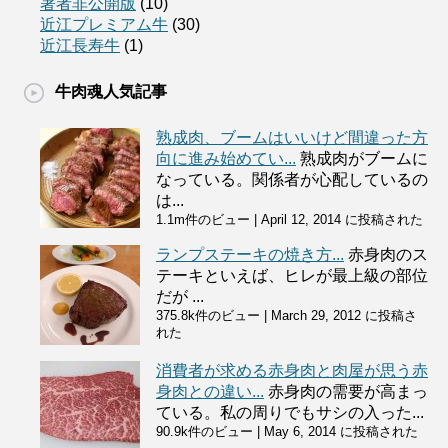
著者非公開版
(10)
近江プレミアム牛
(30)
近江長寿牛
(1)
牛肉魂人気記事
熟成肉、ブームはいいけど間違った方
向に進み始めてい...
熟成肉がブームに
なっている。関係者が心配しているの
は...
1.1m件のビュー
|
April 12, 2014 に投稿された
ランプステーキの焼き方...
赤身肉のス
テーキといえば、ヒレが最上級の部位
だが ...
375.8k件のビュー
|
March 29, 2012 に投稿さ
れた
消費者が求める赤身肉と肉屋が思う赤
身肉との違い...
赤身肉の需要が高まっ
ている。私の周りでもサシの入った...
90.9k件のビュー
|
May 6, 2014 に投稿された