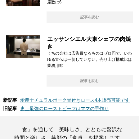
席数は6
記事を読む
エッサンシエル大東シェフの肉焼
き
うちの会社は広告費なるものはゼロ円で、いわ
ゆる宣伝は一切していない。売り上げ構成比は
業務用卸
記事を読む
新記事
愛農ナチュラルポーク骨付きロース4本販売可能です
旧記事
史上最強のローストビーフはママの手作り
「食」を通して「美味しさ」とともに贅沢な
時間と楽しさ、笑顔の「食卓」を提案します。