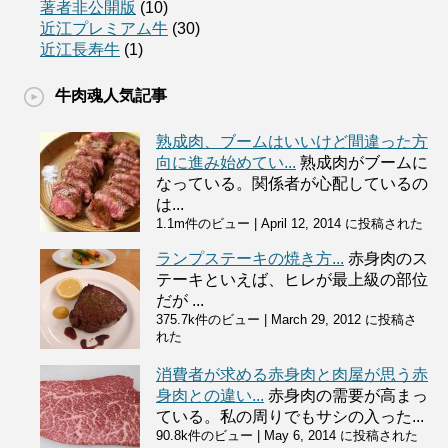
著者非公開版
(10)
近江プレミアム牛
(30)
近江長寿牛
(1)
牛肉魂人気記事
熟成肉、ブームはいいけど間違った方
向に進み始めてい...
熟成肉がブームに
なっている。関係者が心配しているの
は...
1.1m件のビュー
|
April 12, 2014 に投稿された
ランプステーキの焼き方...
赤身肉のス
テーキといえば、ヒレが最上級の部位
だが ...
375.7k件のビュー
|
March 29, 2012 に投稿さ
れた
消費者が求める赤身肉と肉屋が思う赤
身肉との違い...
赤身肉の需要が高まっ
ている。私の周りでもサシの入った...
90.8k件のビュー
|
May 6, 2014 に投稿された