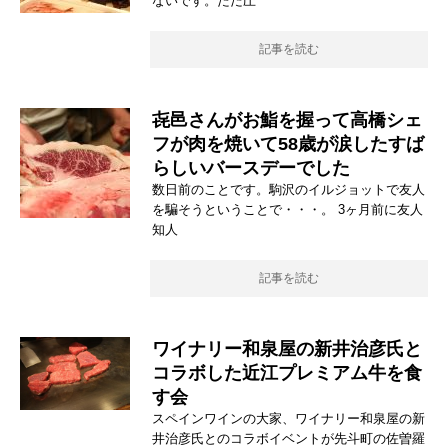
ないです。ただ圧
記事を読む
㐂邑さんがお鮨を握って高橋シェ
フが肉を焼いて58歳が涙したすば
らしいバースデーでした
数日前のことです。駒沢のイルジョットで友人
を騙そうということで・・・。 3ヶ月前に友人
知人
記事を読む
ワイナリー和泉屋の新井治彦氏と
コラボした近江プレミアム牛を食
す会
スペインワインの大家、ワイナリー和泉屋の新
井治彦氏とのコラボイベントが先斗町の佐曽羅