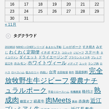
16
17
18
19
20
21
22
23
24
25
26
27
28
29
30
31
« 11月
タグクラウド
じゃがポーク
すき焼き
みす
2019810
NIIHO × CHEFシリーズ
あまから手帖
わくわく定期便
ステーキ
じ
イチボ
ギフト
コロッケ
ジビーフ
タ
ダイエット
ドライエージング
イユヴァン
ブラウンスイス牛
プレミア
ホワイトヴィール
ホルモン
近江牛
メディア
ユッケ
ランプ肉
ロ
完全
台湾
国産飼料
ース
ロースハム
低カロリー
内祝い
吉田牧場
和牛
放牧野生牛ジビーフ
愛農ナチ
熟
ュラルポーク
格付け
手造りロースハム
有機農業
成肉
肉Meets
近江
経産牛
赤身肉
糖質オフ
豚肉
プレミアム牛