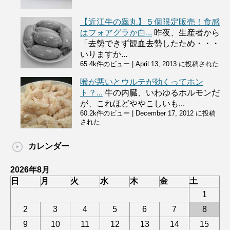
【近江牛の睾丸】５個限定販売！食感
はフォアグラか白...
昨夜、生産者から
「去勢できず観血去勢したため・・・
いりますか...
65.4k件のビュー
|
April 13, 2013 に投稿された
喉が悪いとウルテが効くってホン
ト？...
牛の内臓、いわゆるホルモンだ
が、これほどややこしいも...
60.2k件のビュー
|
December 17, 2012 に投稿
された
カレンダー
2026年8月
日
月
火
水
木
金
土
1
2
3
4
5
6
7
8
9
10
11
12
13
14
15