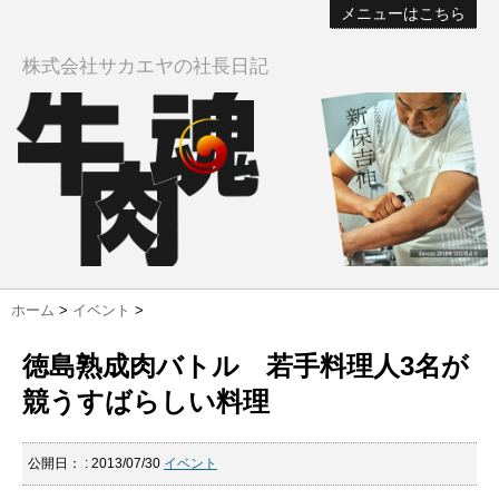
メニューはこちら
株式会社サカエヤの社長日記
ホーム
>
イベント
>
徳島熟成肉バトル 若手料理人3名が
競うすばらしい料理
公開日：
: 2013/07/30
イベント