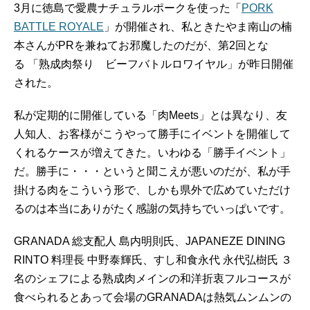
3月に徳島で愛農ナチュラルポークを使った「
PORK
BATTLE ROYALE
」が開催され、私ときたやま南山の楠
本さんがPRを兼ねてお邪魔したのだが、第2回とな
る 「熟成肉祭り ビーフバトルロワイヤル」が昨日開催
された。
私が定期的に開催している「肉Meets」とは異なり、友
人知人、お客様がこうやって勝手にイベントを開催して
くれるケースが増えてきた。いわゆる「勝手イベント」
だ。勝手に・・・というと聞こえが悪いのだが、私が手
掛ける肉をこういう形で、しかも県外で広めていただけ
るのは本当にありがたく感謝の気持ちでいっぱいです。
GRANADA 総支配人 島内明則氏、JAPANEZE DINING
RINTO 料理長 中野泰輝氏、すし和食永代 永代弘樹氏 ３
名のシェフによる熟成肉メインの和洋折衷フルコースが
食べられるとあって会場のGRANADAは熱気ムンムンの