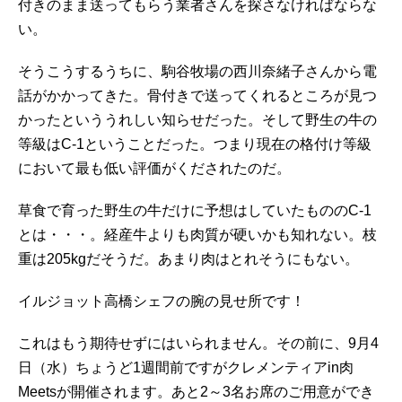
付きのまま送ってもらう業者さんを探さなければならな
い。
そうこうするうちに、駒谷牧場の西川奈緒子さんから電
話がかかってきた。骨付きで送ってくれるところが見つ
かったといううれしい知らせだった。そして野生の牛の
等級はC-1ということだった。つまり現在の格付け等級
において最も低い評価がくだされたのだ。
草食で育った野生の牛だけに予想はしていたもののC-1
とは・・・。経産牛よりも肉質が硬いかも知れない。枝
重は205kgだそうだ。あまり肉はとれそうにもない。
イルジョット高橋シェフの腕の見せ所です！
これはもう期待せずにはいられません。その前に、9月4
日（水）ちょうど1週間前ですがクレメンティアin肉
Meetsが開催されます。あと2～3名お席のご用意ができ