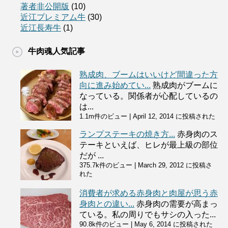
著者非公開版
(10)
近江プレミアム牛
(30)
近江長寿牛
(1)
牛肉魂人気記事
熟成肉、ブームはいいけど間違った方
向に進み始めてい...
熟成肉がブームに
なっている。関係者が心配しているの
は...
1.1m件のビュー
|
April 12, 2014 に投稿された
ランプステーキの焼き方...
赤身肉のス
テーキといえば、ヒレが最上級の部位
だが ...
375.7k件のビュー
|
March 29, 2012 に投稿さ
れた
消費者が求める赤身肉と肉屋が思う赤
身肉との違い...
赤身肉の需要が高まっ
ている。私の周りでもサシの入った...
90.8k件のビュー
|
May 6, 2014 に投稿された