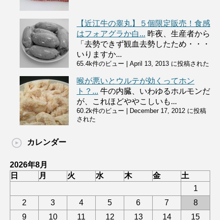
【近江牛の睾丸】５個限定販売！食感
はフォアグラか白...
昨夜、生産者から
「去勢できず観血去勢したため・・・
いりますか...
65.4k件のビュー
|
April 13, 2013 に投稿された
喉が悪いとウルテが効くってホン
ト？...
牛の内臓、いわゆるホルモンだ
が、これほどややこしいも...
60.2k件のビュー
|
December 17, 2012 に投稿
された
カレンダー
2026年8月
日
月
火
水
木
金
土
1
2
3
4
5
6
7
8
9
10
11
12
13
14
15