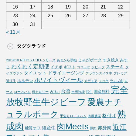
16
17
18
19
20
21
22
23
24
25
26
27
28
29
30
31
« 11月
タグクラウド
じゃがポーク
すき焼き
みす
2019810
NIIHO × CHEFシリーズ
あまから手帖
わくわく定期便
ステーキ
じ
イチボ
ギフト
コロッケ
ジビーフ
タ
ダイエット
ドライエージング
イユヴァン
ブラウンスイス牛
プレミア
ホワイトヴィール
ホルモン
近江牛
メディア
ユッケ
ランプ肉
ロ
完全
台湾
国産飼料
ース
ロースハム
低カロリー
内祝い
吉田牧場
和牛
放牧野生牛ジビーフ
愛農ナチ
熟
ュラルポーク
格付け
手造りロースハム
有機農業
成肉
肉Meets
近江
経産牛
赤身肉
糖質オフ
豚肉