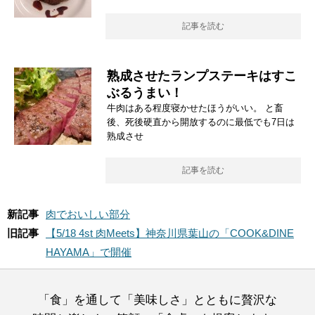
記事を読む
熟成させたランプステーキはすこ
ぶるうまい！
牛肉はある程度寝かせたほうがいい。 と畜
後、死後硬直から開放するのに最低でも7日は
熟成させ
記事を読む
新記事
肉でおいしい部分
旧記事
【5/18 4st 肉Meets】神奈川県葉山の「COOK&DINE
HAYAMA」で開催
「食」を通して「美味しさ」とともに贅沢な