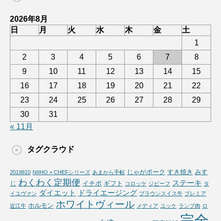
2026年8月
日
月
火
水
木
金
土
1
2
3
4
5
6
7
8
9
10
11
12
13
14
15
16
17
18
19
20
21
22
23
24
25
26
27
28
29
30
31
« 11月
タグクラウド
じゃがポーク
すき焼き
みす
2019810
NIIHO × CHEFシリーズ
あまから手帖
わくわく定期便
ステーキ
じ
イチボ
ギフト
コロッケ
ジビーフ
タ
ダイエット
ドライエージング
イユヴァン
ブラウンスイス牛
プレミア
ホワイトヴィール
ホルモン
近江牛
メディア
ユッケ
ランプ肉
ロ
完全