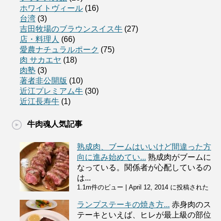
ホワイトヴィール
(16)
台湾
(3)
吉田牧場のブラウンスイス牛
(27)
店・料理人
(66)
愛農ナチュラルポーク
(75)
肉 サカエヤ
(18)
肉塾
(3)
著者非公開版
(10)
近江プレミアム牛
(30)
近江長寿牛
(1)
牛肉魂人気記事
熟成肉、ブームはいいけど間違った方
向に進み始めてい...
熟成肉がブームに
なっている。関係者が心配しているの
は...
1.1m件のビュー
|
April 12, 2014 に投稿された
ランプステーキの焼き方...
赤身肉のス
テーキといえば、ヒレが最上級の部位