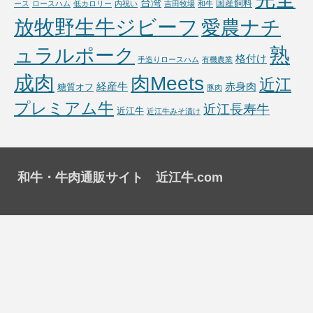
台湾
国産飼料
ース
ロースハム
低カロリー
内祝い
吉田牧場
和牛
放牧野生牛ジビーフ
愛農ナチ
熟
ュラルポーク
格付け
手造りロースハム
有機農業
成肉
肉Meets
近江
経産牛
赤身肉
糖質オフ
豚肉
プレミアム牛
近江長寿牛
近江牛
近江牛みそ漬け
和牛・牛肉通販サイト 近江牛.com