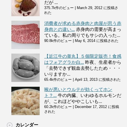
だが ...
375.7k件のビュー
|
March 29, 2012 に投稿さ
れた
消費者が求める赤身肉と肉屋が思う赤
身肉との違い...
赤身肉の需要が高まっ
ている。私の周りでもサシの入った...
90.8k件のビュー
|
May 6, 2014 に投稿された
【近江牛の睾丸】５個限定販売！食感
はフォアグラか白...
昨夜、生産者から
「去勢できず観血去勢したため・・・
いりますか...
65.4k件のビュー
|
April 13, 2013 に投稿された
喉が悪いとウルテが効くってホン
ト？...
牛の内臓、いわゆるホルモンだ
が、これほどややこしいも...
60.2k件のビュー
|
December 17, 2012 に投稿
された
カレンダー