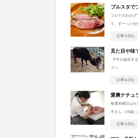
ブルスタで
コロナのおかげ
て。ずーっと仕
記事を読む
見た目や味
子牛が誕生する
ブッ
記事を読む
愛農ナチュ
毎週木曜日はセ
手さん（19歳
記事を読む