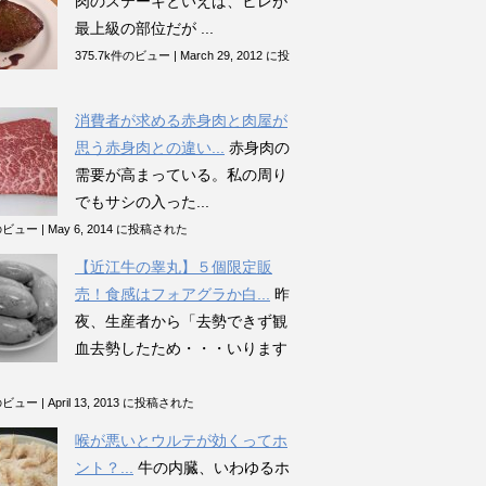
肉のステーキといえば、ヒレが
最上級の部位だが ...
375.7k件のビュー
|
March 29, 2012 に投
消費者が求める赤身肉と肉屋が
思う赤身肉との違い...
赤身肉の
需要が高まっている。私の周り
でもサシの入った...
件のビュー
|
May 6, 2014 に投稿された
【近江牛の睾丸】５個限定販
売！食感はフォアグラか白...
昨
夜、生産者から「去勢できず観
血去勢したため・・・いります
件のビュー
|
April 13, 2013 に投稿された
喉が悪いとウルテが効くってホ
ント？...
牛の内臓、いわゆるホ