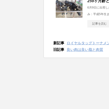
259ヶ月齢
6月9日に出荷
み：平成5年生
記事を読む
新記事
ロイヤルタッグトーナメ
旧記事
良い肉は良い脂と肉質