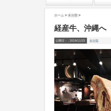
ホーム
>
未分類
>
経産牛、沖縄へ
公開日：
: 2019/11/15
未分類