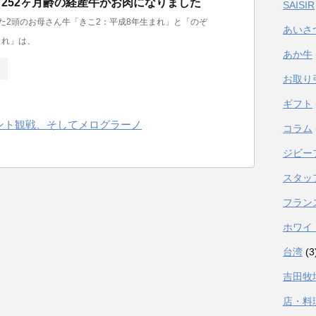
と252ヶ月齢の経産牛がお肉になりました
SAISIR
した2頭のお母さん牛「きこ2：平成8年生まれ」と「のぞ
あいさ
まれ」は、
あか牛
お取り
ギフト
ント観戦、そしてメログラーノ
コラム
ジビー
スタッ
フラン
ホワイ
台湾
(3
吉田牧
店・料