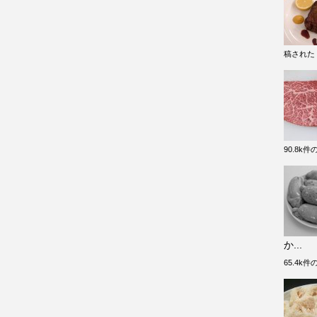
稿された
90.8k
か...
65.4k