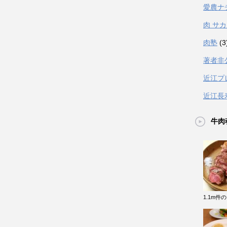
愛農ナ
肉 サ
肉塾
(3
著者非
近江プ
近江長
牛肉
1.1m件