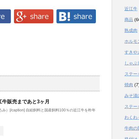
近江牛
商品
(6
熟成肉
ホルモ
すきや
しゃぶ
ステー
焼肉
(7
みそ漬
江牛販売まであと3ヶ月
ステー
）[/caption] 自給飼料と国産飼料100％の近江牛を昨年
わくわ
牛肉の