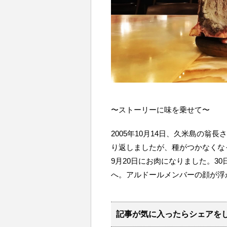
〜ストーリーに味を乗せて〜
2005
年
10
月
14
日、久米島の翁長さ
り返しましたが、種がつかなくな
9
月
20
日にお肉になりました。
30
へ。アルドールメンバーの顔が浮
記事が気に入ったらシェアを