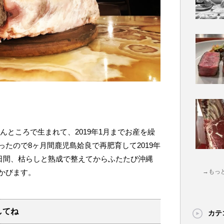
んところで生まれて、
2019
年
1
月までお産を繰
ったので
8
ヶ月間鹿児島姶良で再肥育して
2019
年
日間、枯らしと熟成で整えてからふたたび沖縄
かびます。
→もっ
してね
カテ