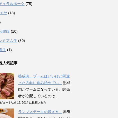
チュラルポーク
(75)
カエヤ
(18)
)
公開版
(10)
レミアム牛
(30)
寿牛
(1)
魂人気記事
熟成肉、ブームはいいけど間違
った方向に進み始めてい...
熟成
肉がブームになっている。関係
者が心配しているのは...
のビュー
|
April 12, 2014 に投稿された
ランプステーキの焼き方...
赤身