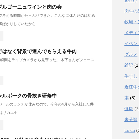
格付け
ブルゴーニュワインと肉の会
肉牛の
で考える時間がたっぷりできた。こんなに休んだのは初め
牧場・
事ばかりしていたから
メディ
イベン
ではなく背景で選んでもらえる牛肉
グルメ
瞬間をライブカメラから見守った。 木下さんがフェース
雑記
(1
牛すじ
近江牛
ラルポークの骨抜き研修中
本
(8)
ジールのランチが休みなので、今年の4月から入社した井
健康
(7
）はサカエヤ
未分類
Leica
(