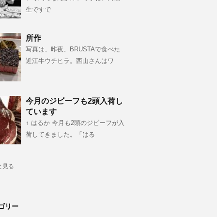
生ですで
所作
写真は、昨夜、BRUSTAで食べた
近江牛ウチヒラ。西山さんはワ
今月のジビーフも2頭入荷し
ています
↑ はるか 今月も2頭のジビーフが入
荷してきました。「はる
と見る
ゴリー