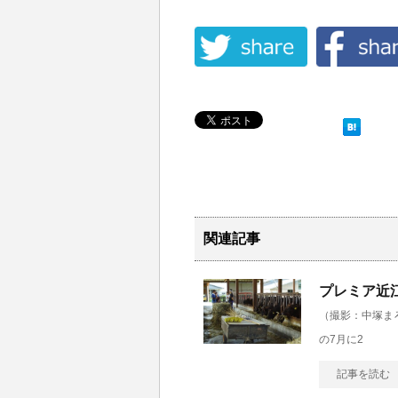
関連記事
プレミア近
（撮影：中塚まろみ
の7月に2
記事を読む