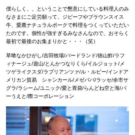
僕らしく、、ということで懇意にしている料理人のみ
なさまにご足労願って、ジビーフやブラウンスイス
牛、愛農ナチュラルポークで料理をつくっていただい
たのです。個性が強すぎるみなさんなので、おそらく
最初で最後のお集まりかと・・・（笑）
草喰なかひがし/吉田牧場/バードランド/徳山鮓/ラフ
ィナージュ/遊山/とんかつなりくら/イルジョット/メ
ツゲライクスダ/ラブリアンツァ/ル・ルビー/インドア
メリカン貿易 シャンカール/メゼババ/ラッセ/余市サ
グラ/ラシーム/ユニック/愛と胃袋/らんどね空と海/バ
ーうえと/際コーポレーション