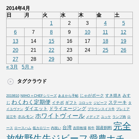
2014年4月
日
月
火
水
木
金
土
1
2
3
4
5
6
7
8
9
10
11
12
13
14
15
16
17
18
19
20
21
22
23
24
25
26
27
28
29
30
« 3月
5月 »
タグクラウド
じゃがポーク
すき焼き
みす
2019810
NIIHO × CHEFシリーズ
あまから手帖
わくわく定期便
ステーキ
じ
イチボ
ギフト
コロッケ
ジビーフ
タ
ダイエット
ドライエージング
イユヴァン
ブラウンスイス牛
プレミア
ホワイトヴィール
ホルモン
近江牛
メディア
ユッケ
ランプ肉
ロ
完全
台湾
国産飼料
ース
ロースハム
低カロリー
内祝い
吉田牧場
和牛
放牧野生牛ジビーフ
愛農ナチ