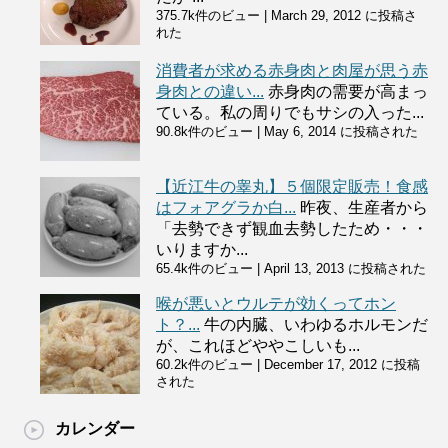
375.7k件のビュー
|
March 29, 2012 に投稿さ
れた
消費者が求める赤身肉と肉屋が思う赤
身肉との違い...
赤身肉の需要が高まっ
ている。私の周りでもサシの入った...
90.8k件のビュー
|
May 6, 2014 に投稿された
【近江牛の睾丸】５個限定販売！食感
はフォアグラか白...
昨夜、生産者から
「去勢できず観血去勢したため・・・
いりますか...
65.4k件のビュー
|
April 13, 2013 に投稿された
喉が悪いとウルテが効くってホン
ト？...
牛の内臓、いわゆるホルモンだ
が、これほどややこしいも...
60.2k件のビュー
|
December 17, 2012 に投稿
された
カレンダー