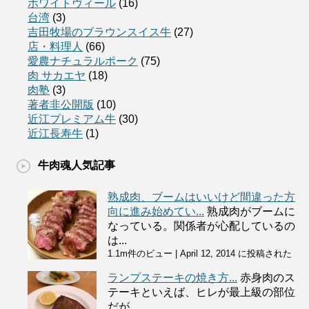
ホワイトヴィール
(16)
台湾
(3)
吉田牧場のブラウンスイス牛
(27)
店・料理人
(66)
愛農ナチュラルポーク
(75)
肉 サカエヤ
(18)
肉塾
(3)
著者非公開版
(10)
近江プレミアム牛
(30)
近江長寿牛
(1)
牛肉魂人気記事
熟成肉、ブームはいいけど間違った方
向に進み始めてい...
熟成肉がブームに
なっている。関係者が心配しているの
は...
1.1m件のビュー
|
April 12, 2014 に投稿された
ランプステーキの焼き方...
赤身肉のス
テーキといえば、ヒレが最上級の部位
だが ...