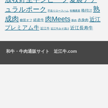
熟
ュラルポーク
格付け
手造りロースハム
有機農業
成肉
肉Meets
近江
経産牛
赤身肉
糖質オフ
豚肉
プレミアム牛
近江長寿牛
近江牛
近江牛みそ漬け
和牛・牛肉通販サイト 近江牛.com