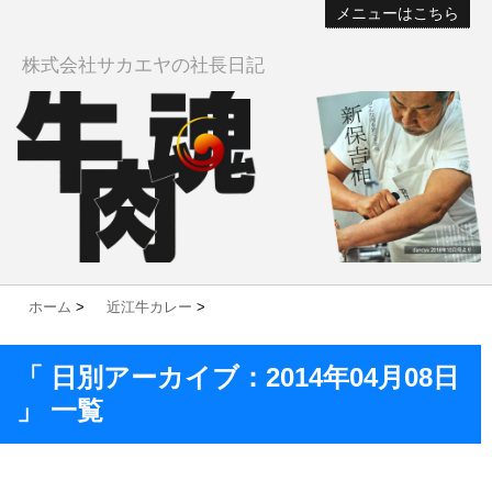
メニューはこちら
株式会社サカエヤの社長日記
ホーム
>
近江牛カレー
>
「 日別アーカイブ：2014年04月08日
」 一覧