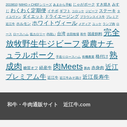
じゃがポーク
すき焼き
みす
2019810
NIIHO × CHEFシリーズ
あまから手帖
わくわく定期便
ステーキ
じ
イチボ
ギフト
コロッケ
ジビーフ
タ
ダイエット
ドライエージング
イユヴァン
ブラウンスイス牛
プレミア
ホワイトヴィール
ホルモン
近江牛
メディア
ユッケ
ランプ肉
ロ
完全
台湾
国産飼料
ース
ロースハム
低カロリー
内祝い
吉田牧場
和牛
放牧野生牛ジビーフ
愛農ナチ
熟
ュラルポーク
格付け
手造りロースハム
有機農業
成肉
肉Meets
近江
経産牛
赤身肉
糖質オフ
豚肉
プレミアム牛
近江長寿牛
近江牛
近江牛みそ漬け
和牛・牛肉通販サイト 近江牛.com