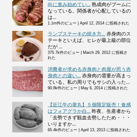
向に進み始めてい...
熟成肉がブームに
なっている。関係者が心配しているの
は...
1.1m件のビュー
|
April 12, 2014 に投稿された
ランプステーキの焼き方...
赤身肉のス
テーキといえば、ヒレが最上級の部位
だが ...
375.7k件のビュー
|
March 29, 2012 に投稿さ
れた
消費者が求める赤身肉と肉屋が思う赤
身肉との違い...
赤身肉の需要が高まっ
ている。私の周りでもサシの入った...
90.8k件のビュー
|
May 6, 2014 に投稿された
【近江牛の睾丸】５個限定販売！食感
はフォアグラか白...
昨夜、生産者から
「去勢できず観血去勢したため・・・
いりますか...
65.4k件のビュー
|
April 13, 2013 に投稿された