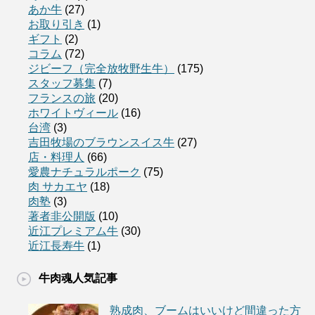
あか牛
(27)
お取り引き
(1)
ギフト
(2)
コラム
(72)
ジビーフ（完全放牧野生牛）
(175)
スタッフ募集
(7)
フランスの旅
(20)
ホワイトヴィール
(16)
台湾
(3)
吉田牧場のブラウンスイス牛
(27)
店・料理人
(66)
愛農ナチュラルポーク
(75)
肉 サカエヤ
(18)
肉塾
(3)
著者非公開版
(10)
近江プレミアム牛
(30)
近江長寿牛
(1)
牛肉魂人気記事
熟成肉、ブームはいいけど間違った方