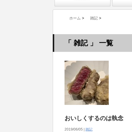
ホーム
>
雑記
>
「 雑記 」 一覧
おいしくするのは執念
2019/06/05 |
雑記