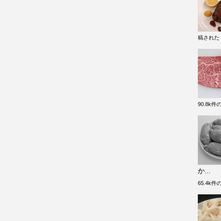
稿された
90.8k
か...
65.4k