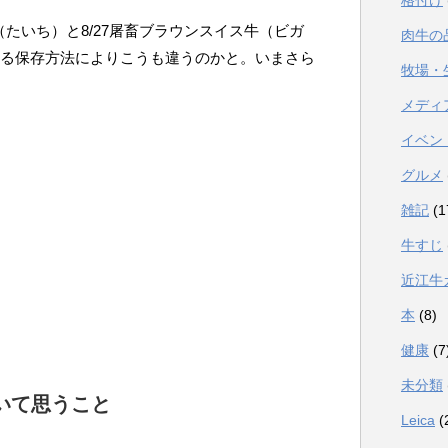
格付け
フ（たいち）と8/27屠畜ブラウンスイス牛（ビガ
肉牛の
なる保存方法によりこうも違うのかと。いまさら
牧場・
メディ
イベン
グルメ
雑記
(1
牛すじ
近江牛
本
(8)
健康
(7
未分類
いて思うこと
Leica
(