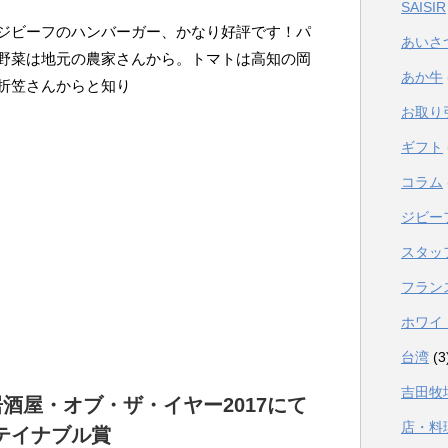
SAISIR
ジビーフのハンバーガー、かなり好評です！パ
あいさ
野菜は地元の農家さんから。トマトは高知の岡
あか牛
折笠さんからと知り
お取り
ギフト
コラム
ジビー
スタッ
フラン
ホワイ
台湾
(3
吉田牧
酒屋・オブ・ザ・イヤー2017にて
店・料
テイナブル賞