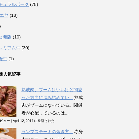
チュラルポーク
(75)
カエヤ
(18)
)
公開版
(10)
レミアム牛
(30)
寿牛
(1)
魂人気記事
熟成肉、ブームはいいけど間違
った方向に進み始めてい...
熟成
肉がブームになっている。関係
者が心配しているのは...
のビュー
|
April 12, 2014 に投稿された
ランプステーキの焼き方...
赤身