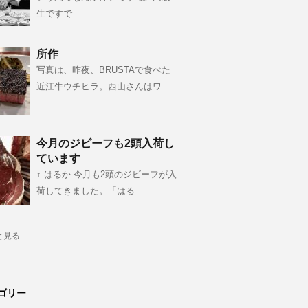
生ですで
所作
写真は、昨夜、BRUSTAで食べた
近江牛ウチヒラ。西山さんはワ
今月のジビーフも2頭入荷し
ています
↑ はるか 今月も2頭のジビーフが入
荷してきました。「はる
と見る
ゴリー