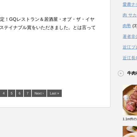
愛農ナ
肉 サ
ear 2017 決定！GQレストラン＆居酒屋・オブ・ザ・イヤ
肉塾
(3
サステイナブル賞をいただきました。とは言って
著者非
近江プ
近江長
牛肉
4
5
6
7
Next ›
Last »
1.1m件