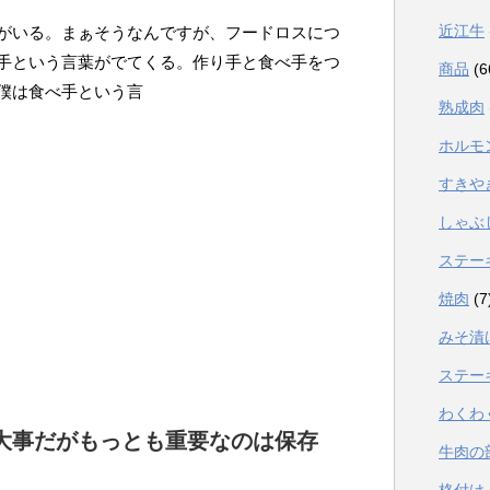
近江牛
がいる。まぁそうなんですが、フードロスにつ
手という言葉がでてくる。作り手と食べ手をつ
商品
(6
僕は食べ手という言
熟成肉
ホルモ
すきや
しゃぶ
ステー
焼肉
(7
みそ漬
ステー
わくわ
大事だがもっとも重要なのは保存
牛肉の