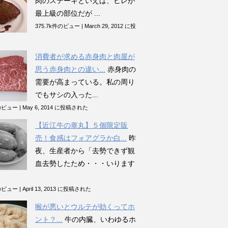
肉のステーキといえば、ヒレが
最上級の部位だが ...
375.7k件のビュー
|
March 29, 2012 に投
消費者が求める赤身肉と肉屋が
思う赤身肉との違い...
赤身肉の
需要が高まっている。私の周り
でもサシの入った...
件のビュー
|
May 6, 2014 に投稿された
【近江牛の睾丸】５個限定販
売！食感はフォアグラか白...
昨
夜、生産者から「去勢できず観
血去勢したため・・・いります
件のビュー
|
April 13, 2013 に投稿された
喉が悪いとウルテが効くってホ
ント？...
牛の内臓、いわゆるホ