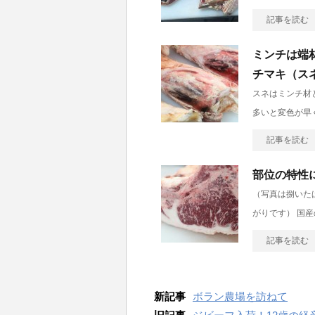
記事を読む
ミンチは端
チマキ（ス
スネはミンチ材
多いと変色が早
記事を読む
部位の特性
（写真は捌いた
がりです） 国産
記事を読む
新記事
ボラン農場を訪ねて