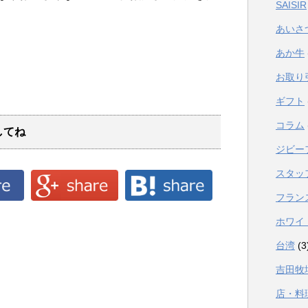
SAISIR
あいさ
あか牛
お取り
ギフト
コラム
してね
ジビー
スタッ
フラン
ホワイ
台湾
(3
吉田牧
店・料