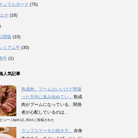
チュラルポーク
(75)
カエヤ
(18)
)
公開版
(10)
レミアム牛
(30)
寿牛
(1)
魂人気記事
熟成肉、ブームはいいけど間違
った方向に進み始めてい...
熟成
肉がブームになっている。関係
者が心配しているのは...
のビュー
|
April 12, 2014 に投稿された
ランプステーキの焼き方...
赤身