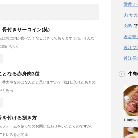
愛農ナ
肉 サ
肉塾
(3
骨付きサーロイン(笑)
著者非
んは急に肉が食べたくなるときってありますよね。そんな
に肉がない。
近江プ
近江長
牛肉
ことなる赤身肉3種
一番大事なのはなんだと思いますか？ 僕は仕入れたあとの
だと思っ
骨を付ける捌き方
1.1m件
らフォームを使ってのお問い合わせをいただくのですが、
アドレスをお間違