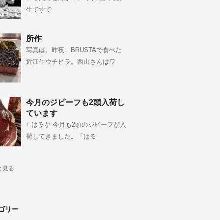
生ですで
所作
写真は、昨夜、BRUSTAで食べた
近江牛ウチヒラ。西山さんはワ
今月のジビーフも2頭入荷し
ています
↑ はるか 今月も2頭のジビーフが入
荷してきました。「はる
と見る
ゴリー