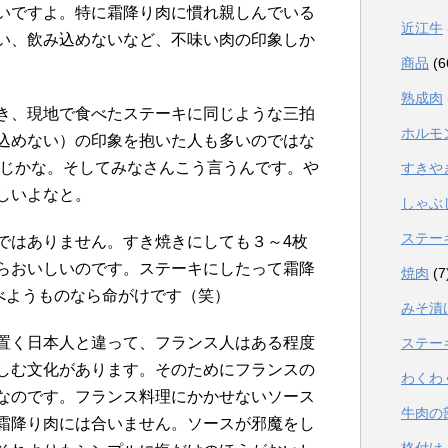
いですよ。特に霜降り肉に慣れ親しんでいる
近江牛
い、飲み込めないなど、不味い肉の印象しか
商品
(6
熟成肉
き、現地で食べたステーキに同じような三拍
ホルモ
込めない）の印象を抱いた人も多いのではな
感じかな。そしてみなさんこう言うんです。や
すきや
しいよなと。
しゃぶ
ステー
ではありません。すき焼きにしても３～4枚
らおいしいのです。ステーキにしたって霜降
焼肉
(7
食べようものなら命がけです（笑）
みそ漬
置く日本人と違って、フランス人はある程度
ステー
しむ文化があります。そのためにフランスの
わくわ
なのです。フランス料理にかかせないソース
牛肉の
霜降り肉には合いません。ソースが邪魔をし