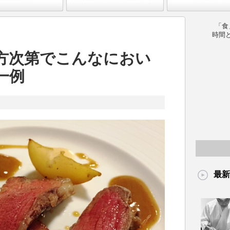
「食
時間
方次第でこんなにおい
一例
最新