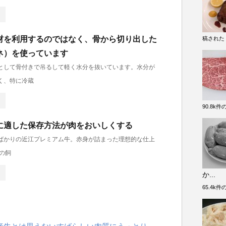
材を利用するのではなく、骨から切り出した
稿された
ネ）を使っています
として骨付きで吊るして軽く水分を抜いています。水分が
く、特に冷蔵
90.8k
に適した保存方法が肉をおいしくする
ばかりの近江プレミアム牛。赤身が詰まった理想的な仕上
の飼
か...
65.4k