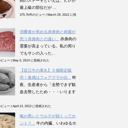
肉のステーキといえば、ヒレが
最上級の部位だが ...
375.7k件のビュー
|
March 29, 2012 に投
消費者が求める赤身肉と肉屋が
思う赤身肉との違い...
赤身肉の
需要が高まっている。私の周り
でもサシの入った...
件のビュー
|
May 6, 2014 に投稿された
【近江牛の睾丸】５個限定販
売！食感はフォアグラか白...
昨
夜、生産者から「去勢できず観
血去勢したため・・・いります
件のビュー
|
April 13, 2013 に投稿された
喉が悪いとウルテが効くってホ
ント？...
牛の内臓、いわゆるホ