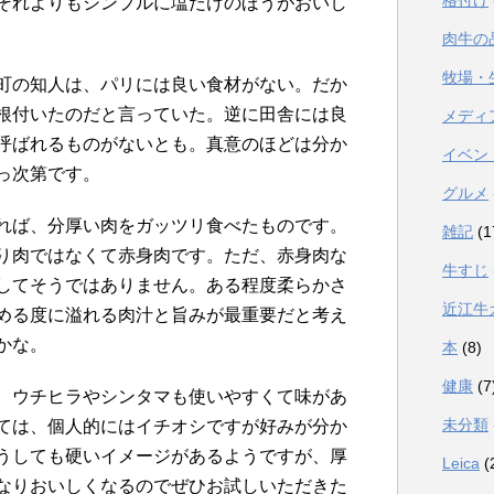
格付け
それよりもシンプルに塩だけのほうがおいし
肉牛の
牧場・
町の知人は、パリには良い食材がない。だか
根付いたのだと言っていた。逆に田舎には良
メディ
呼ばれるものがないとも。真意のほどは分か
イベン
っ次第です。
グルメ
れば、分厚い肉をガッツリ食べたものです。
雑記
(1
り肉ではなくて赤身肉です。ただ、赤身肉な
牛すじ
してそうではありません。ある程度柔らかさ
近江牛
める度に溢れる肉汁と旨みが最重要だと考え
かな。
本
(8)
健康
(7
、ウチヒラやシンタマも使いやすくて味があ
未分類
ては、個人的にはイチオシですが好みが分か
うしても硬いイメージがあるようですが、厚
Leica
(
なりおいしくなるのでぜひお試しいただきた