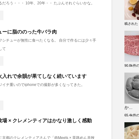
だろう・・・ 10年、20年・・ たぶんそれぐらいかな。
稿された
ューに脂ののった牛バラ肉
フシチューが無性に食べたくなる。 自分で作るには少々手
して
90.8k
火入れで余韻が果てしなく続いています
イチ重いのでiphoneでの撮影が多くなってきた。
か...
65.4k
場 × クレメンティアはかなり激しく感動
に京都のクレメンティアさんで「肉Meets × 茶路めん羊牧