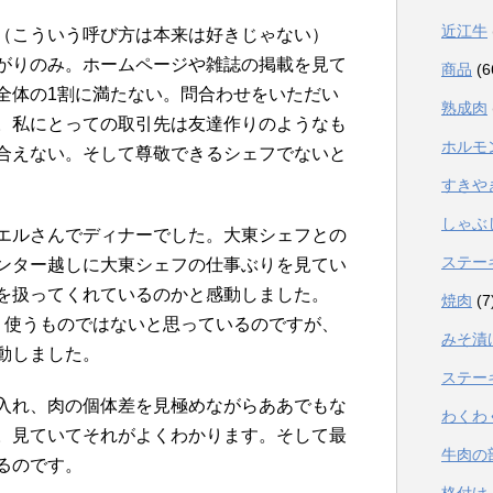
近江牛
（こういう呼び方は本来は好きじゃない）
がりのみ。ホームページや雑誌の掲載を見て
商品
(6
全体の1割に満たない。問合わせをいただい
熟成肉
。私にとっての取引先は友達作りのようなも
ホルモ
合えない。そして尊敬できるシェフでないと
すきや
しゃぶ
エルさんでディナーでした。大東シェフとの
ステー
ンター越しに大東シェフの仕事ぶりを見てい
を扱ってくれているのかと感動しました。
焼肉
(7
く使うものではないと思っているのですが、
みそ漬
動しました。
ステー
入れ、肉の個体差を見極めながらああでもな
わくわ
。見ていてそれがよくわかります。そして最
牛肉の
るのです。