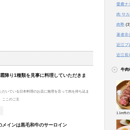
愛農ナ
肉 サ
肉塾
(3
著者非
近江プ
近江長
牛肉
、霜降り1種類を見事に料理していただきま
ただいている日本料理のお店に無理を言って肉を持ち込ま
。ここのご主
1.1m件
のメインは黒毛和牛のサーロイン