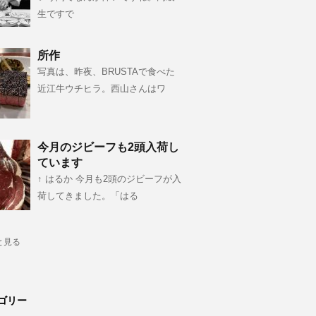
生ですで
所作
写真は、昨夜、BRUSTAで食べた
近江牛ウチヒラ。西山さんはワ
今月のジビーフも2頭入荷し
ています
↑ はるか 今月も2頭のジビーフが入
荷してきました。「はる
と見る
ゴリー