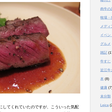
格付け
肉牛の
牧場・
メディ
イベン
グルメ
雑記
(1
牛すじ
近江牛
本
(8)
健康
(7
未分類
Leica
(
Fにしてくれていたのですが、こういった気配