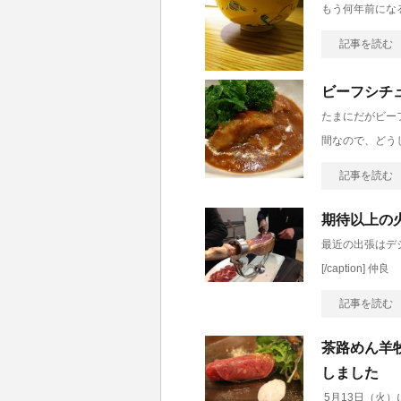
もう何年前になる
記事を読む
ビーフシチ
たまにだがビー
間なので、どう
記事を読む
期待以上の
最近の出張はデジ
[/caption] 仲良
記事を読む
茶路めん羊牧
しました
5月13日（火）