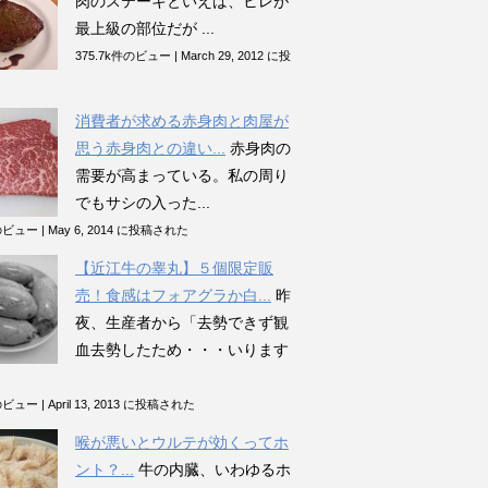
肉のステーキといえば、ヒレが
最上級の部位だが ...
375.7k件のビュー
|
March 29, 2012 に投
消費者が求める赤身肉と肉屋が
思う赤身肉との違い...
赤身肉の
需要が高まっている。私の周り
でもサシの入った...
件のビュー
|
May 6, 2014 に投稿された
【近江牛の睾丸】５個限定販
売！食感はフォアグラか白...
昨
夜、生産者から「去勢できず観
血去勢したため・・・いります
件のビュー
|
April 13, 2013 に投稿された
喉が悪いとウルテが効くってホ
ント？...
牛の内臓、いわゆるホ