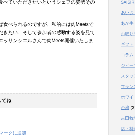
食べていただきたいというシェフの姿勢その
SAISIR
あいさ
あか牛
食べられるのですが、私的には肉Meetsで
だきたい、そして参加者の感動する姿を見て
お取り
ッサンシエルさんで肉Meets開催いたしま
ギフト
コラム
ジビー
スタッ
フラン
ホワイ
してね
台湾
(3
吉田牧
店・料