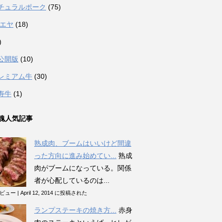
チュラルポーク
(75)
カエヤ
(18)
)
公開版
(10)
レミアム牛
(30)
寿牛
(1)
魂人気記事
熟成肉、ブームはいいけど間違
った方向に進み始めてい...
熟成
肉がブームになっている。関係
者が心配しているのは...
のビュー
|
April 12, 2014 に投稿された
ランプステーキの焼き方...
赤身