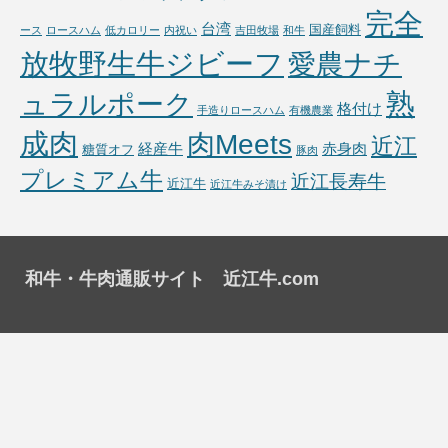
完全
台湾
国産飼料
ース
ロースハム
低カロリー
内祝い
吉田牧場
和牛
放牧野生牛ジビーフ
愛農ナチ
熟
ュラルポーク
格付け
手造りロースハム
有機農業
成肉
肉Meets
近江
経産牛
赤身肉
糖質オフ
豚肉
プレミアム牛
近江長寿牛
近江牛
近江牛みそ漬け
和牛・牛肉通販サイト 近江牛.com