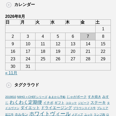
カレンダー
2026年8月
日
月
火
水
木
金
土
1
2
3
4
5
6
7
8
9
10
11
12
13
14
15
16
17
18
19
20
21
22
23
24
25
26
27
28
29
30
31
« 11月
タグクラウド
じゃがポーク
すき焼き
みす
2019810
NIIHO × CHEFシリーズ
あまから手帖
わくわく定期便
ステーキ
じ
イチボ
ギフト
コロッケ
ジビーフ
タ
ダイエット
ドライエージング
イユヴァン
ブラウンスイス牛
プレミア
ホワイトヴィール
ホルモン
近江牛
メディア
ユッケ
ランプ肉
ロ