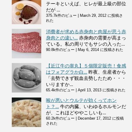
テーキといえば、ヒレが最上級の部位
だが ...
375.7k件のビュー
|
March 29, 2012 に投稿さ
れた
消費者が求める赤身肉と肉屋が思う赤
身肉との違い...
赤身肉の需要が高まっ
ている。私の周りでもサシの入った...
90.8k件のビュー
|
May 6, 2014 に投稿された
【近江牛の睾丸】５個限定販売！食感
はフォアグラか白...
昨夜、生産者から
「去勢できず観血去勢したため・・・
いりますか...
65.4k件のビュー
|
April 13, 2013 に投稿された
喉が悪いとウルテが効くってホン
ト？...
牛の内臓、いわゆるホルモンだ
が、これほどややこしいも...
60.2k件のビュー
|
December 17, 2012 に投稿
された