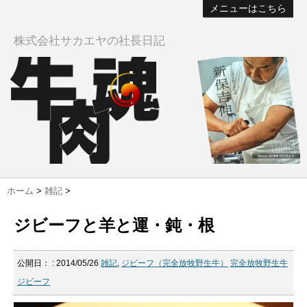
メニューはこちら
株式会社サカエヤの社長日記
ホーム
>
雑記
>
ジビーフと羊と運・鈍・根
公開日：
: 2014/05/26
雑記
,
ジビーフ（完全放牧野生牛）
完全放牧野生牛
ジビーフ