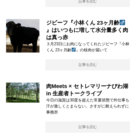
記事を読む
ジビーフ『小林くん 23ヶ月齢
』はいつもに増して水分量多く肉
は真っ赤
３月23日にお肉になってくれたジビーフ『小林
くん 23ヶ月齢
』の枝肉が届いて
記事を読む
肉Meets × セトレマリーナびわ湖
in 生産者トークライブ
今日の滋賀は30度を超えた常夏状態で外仕事も
汗が激しくとまらない。さすがに耐えられずに
事務所
記事を読む