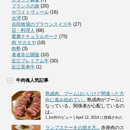
フランスの旅
(20)
ホワイトヴィール
(16)
台湾
(3)
吉田牧場のブラウンスイス牛
(27)
店・料理人
(66)
愛農ナチュラルポーク
(75)
肉 サカエヤ
(18)
肉塾
(3)
著者非公開版
(10)
近江プレミアム牛
(30)
近江長寿牛
(1)
牛肉魂人気記事
熟成肉、ブームはいいけど間違った方
向に進み始めてい...
熟成肉がブームに
なっている。関係者が心配しているの
は...
1.1m件のビュー
|
April 12, 2014 に投稿された
ランプステーキの焼き方...
赤身肉のス