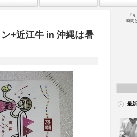
「食
時間
ン+近江牛 in 沖縄は暑
最新