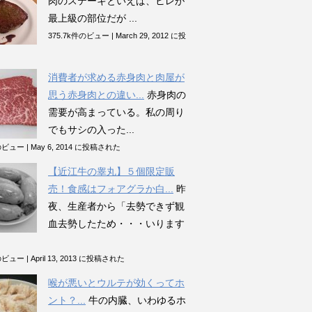
肉のステーキといえば、ヒレが
最上級の部位だが ...
375.7k件のビュー
|
March 29, 2012 に投
消費者が求める赤身肉と肉屋が
思う赤身肉との違い...
赤身肉の
需要が高まっている。私の周り
でもサシの入った...
件のビュー
|
May 6, 2014 に投稿された
【近江牛の睾丸】５個限定販
売！食感はフォアグラか白...
昨
夜、生産者から「去勢できず観
血去勢したため・・・いります
件のビュー
|
April 13, 2013 に投稿された
喉が悪いとウルテが効くってホ
ント？...
牛の内臓、いわゆるホ