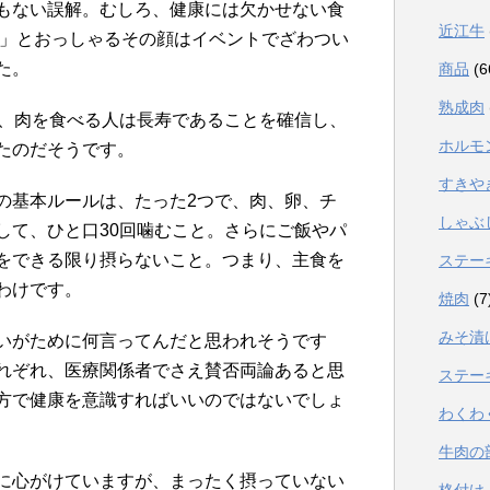
もない誤解。むしろ、健康には欠かせない食
近江牛
い」とおっしゃるその顔はイベントでざわつい
た。
商品
(6
熟成肉
じ、肉を食べる人は長寿であることを確信し、
ホルモ
たのだそうです。
すきや
の基本ルールは、たった2つで、肉、卵、チ
しゃぶ
して、ひと口30回噛むこと。さらにご飯やパ
をできる限り摂らないこと。つまり、主食を
ステー
わけです。
焼肉
(7
みそ漬
いがために何言ってんだと思われそうです
れぞれ、医療関係者でさえ賛否両論あると思
ステー
方で健康を意識すればいいのではないでしょ
わくわ
牛肉の
に心がけていますが、まったく摂っていない