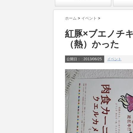
ホーム
>
イベント
>
紅豚×ブエノチキ
（熱）かった
公開日：
: 2013/06/25
イベント