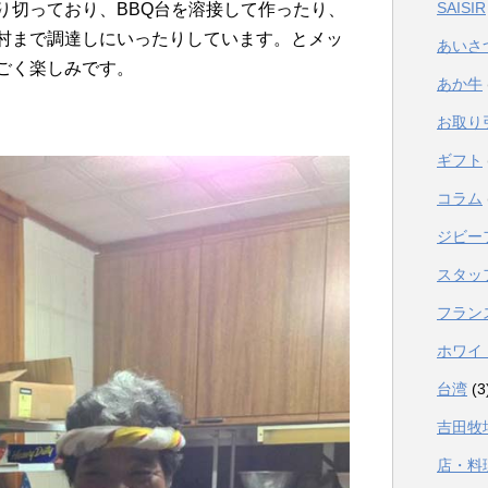
SAISIR
り切っ
ており、BBQ台を溶接して作ったり、
村まで調達しにいったりしています。とメッ
あいさ
ごく楽しみです。
あか牛
お取り
ギフト
コラム
ジビー
スタッ
フラン
ホワイ
台湾
(3
吉田牧
店・料