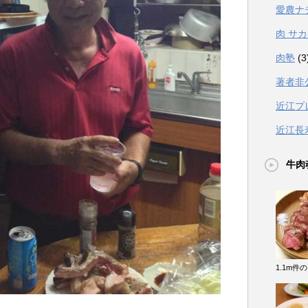
愛農ナ
肉 サ
肉塾
(3
著者非
近江プ
近江長
牛肉
1.1m件