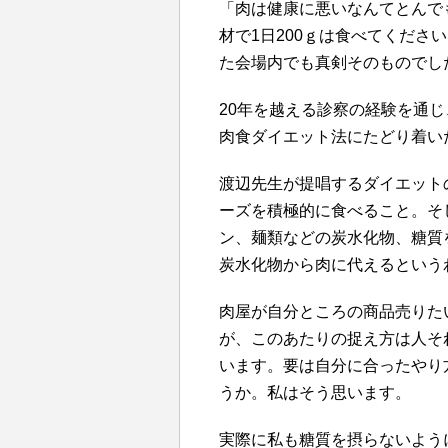
「肉は健康に悪いなんてとんで
材で1日200ｇは食べてくださ
た会場内でも真剣そのものでし
20年を越える診察の経験を通
肉食ダイエット法にたどり着い
渡辺先生が提唱するダイエット
ーズを積極的に食べること。そ
ン、麺類などの炭水化物、糖質
炭水化物から肉に代えるという
肉屋が自分ところの商品売りた
が、このあたりの捉え方は人そ
います。要は自分に合ったやり
うか。私はそう思います。
実際に私も糖質を摂らないよう