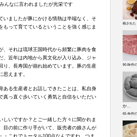
みんなに言われましたが光栄です
ていましたが豚にかける情熱は半端なく、そ
稿された
をもって育てているということを強く感じま
が、それは琉球王国時代から頻繁に豚肉を食
だ、近年は内地から異文化が入り込み、ジャ
90.8k
回り、長寿国が崩れ始めています。豚の生産
に思えます。
骨ある生産者とお話しできたことは、私自身
で真っ直ぐ歩いていく勇気と自信をいただい
か...
65.4k
いしいですか？とご一緒した方々に聞かれま
、目の前に作り手がいて、販売者の娘さんが
・・これでトータル100点なんですね。つま