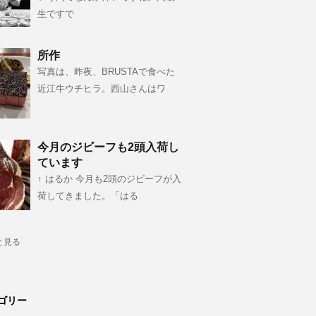
生ですで
所作
写真は、昨夜、BRUSTAで食べた
近江牛ウチヒラ。西山さんはワ
今月のジビーフも2頭入荷し
ています
↑ はるか 今月も2頭のジビーフが入
荷してきました。「はる
と見る
ゴリー