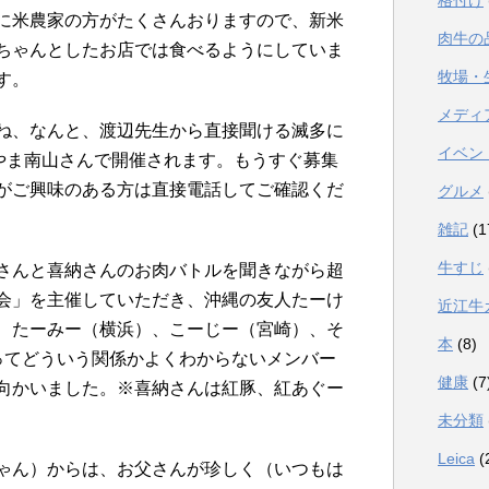
格付け
に米農家の方がたくさんおりますので、新米
肉牛の
ちゃんとしたお店では食べるようにしていま
牧場・
す。
メディ
ね、なんと、渡辺先生から直接聞ける滅多に
イベン
たやま南山さんで開催されます。もうすぐ募集
がご興味のある方は直接電話してご確認くだ
グルメ
雑記
(1
牛すじ
さんと喜納さんのお肉バトルを聞きながら超
会」を主催していただき、沖縄の友人たーけ
近江牛
、たーみー（横浜）、こーじー（宮崎）、そ
本
(8)
ってどういう関係かよくわからないメンバー
健康
(7
向かいました。※喜納さんは紅豚、紅あぐー
未分類
Leica
(
ゃん）からは、お父さんが珍しく（いつもは