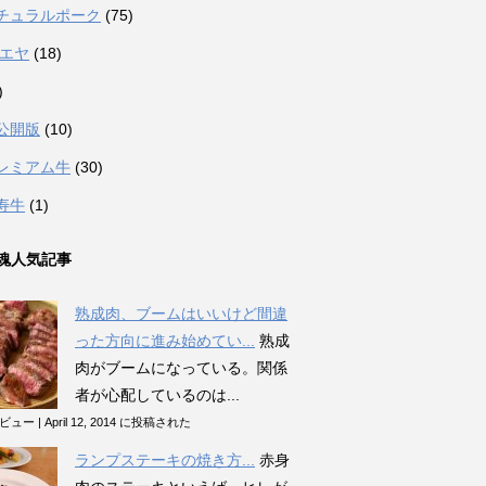
チュラルポーク
(75)
カエヤ
(18)
)
公開版
(10)
レミアム牛
(30)
寿牛
(1)
魂人気記事
熟成肉、ブームはいいけど間違
った方向に進み始めてい...
熟成
肉がブームになっている。関係
者が心配しているのは...
のビュー
|
April 12, 2014 に投稿された
ランプステーキの焼き方...
赤身