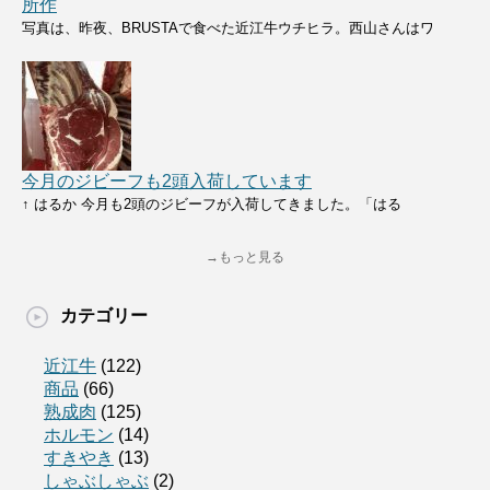
所作
写真は、昨夜、BRUSTAで食べた近江牛ウチヒラ。西山さんはワ
今月のジビーフも2頭入荷しています
↑ はるか 今月も2頭のジビーフが入荷してきました。「はる
→もっと見る
カテゴリー
近江牛
(122)
商品
(66)
熟成肉
(125)
ホルモン
(14)
すきやき
(13)
しゃぶしゃぶ
(2)