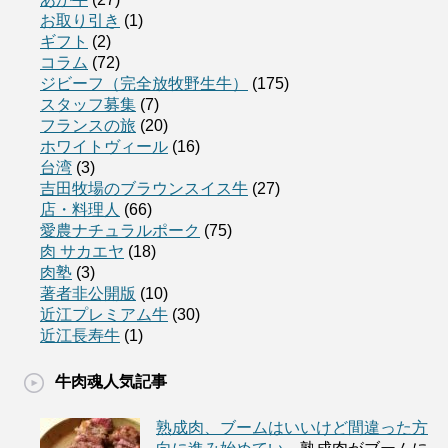
お取り引き
(1)
ギフト
(2)
コラム
(72)
ジビーフ（完全放牧野生牛）
(175)
スタッフ募集
(7)
フランスの旅
(20)
ホワイトヴィール
(16)
台湾
(3)
吉田牧場のブラウンスイス牛
(27)
店・料理人
(66)
愛農ナチュラルポーク
(75)
肉 サカエヤ
(18)
肉塾
(3)
著者非公開版
(10)
近江プレミアム牛
(30)
近江長寿牛
(1)
牛肉魂人気記事
熟成肉、ブームはいいけど間違った方