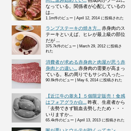
向に進み始めてい...
熟成肉がブームに
なっている。関係者が心配しているの
は...
1.1m件のビュー
|
April 12, 2014 に投稿された
ランプステーキの焼き方...
赤身肉のス
テーキといえば、ヒレが最上級の部位
だが ...
375.7k件のビュー
|
March 29, 2012 に投稿さ
れた
消費者が求める赤身肉と肉屋が思う赤
身肉との違い...
赤身肉の需要が高まっ
ている。私の周りでもサシの入った...
90.8k件のビュー
|
May 6, 2014 に投稿された
【近江牛の睾丸】５個限定販売！食感
はフォアグラか白...
昨夜、生産者から
「去勢できず観血去勢したため・・・
いりますか...
65.4k件のビュー
|
April 13, 2013 に投稿された
喉が悪いとウルテが効くってホン