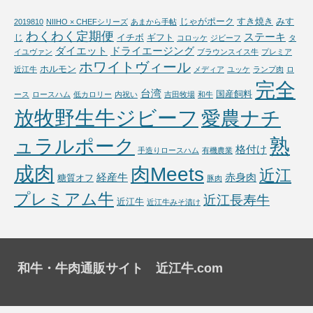
じゃがポーク
すき焼き
みす
2019810
NIIHO × CHEFシリーズ
あまから手帖
わくわく定期便
ステーキ
じ
イチボ
ギフト
コロッケ
ジビーフ
タ
ダイエット
ドライエージング
イユヴァン
ブラウンスイス牛
プレミア
ホワイトヴィール
ホルモン
近江牛
メディア
ユッケ
ランプ肉
ロ
完全
台湾
国産飼料
ース
ロースハム
低カロリー
内祝い
吉田牧場
和牛
放牧野生牛ジビーフ
愛農ナチ
熟
ュラルポーク
格付け
手造りロースハム
有機農業
成肉
肉Meets
近江
経産牛
赤身肉
糖質オフ
豚肉
プレミアム牛
近江長寿牛
近江牛
近江牛みそ漬け
和牛・牛肉通販サイト 近江牛.com