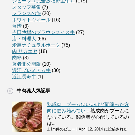
ジビーフ（完全放牧野生牛）
(175)
スタッフ募集
(7)
フランスの旅
(20)
ホワイトヴィール
(16)
台湾
(3)
吉田牧場のブラウンスイス牛
(27)
店・料理人
(66)
愛農ナチュラルポーク
(75)
肉 サカエヤ
(18)
肉塾
(3)
著者非公開版
(10)
近江プレミアム牛
(30)
近江長寿牛
(1)
牛肉魂人気記事
熟成肉、ブームはいいけど間違った方
向に進み始めてい...
熟成肉がブームに
なっている。関係者が心配しているの
は...
1.1m件のビュー
|
April 12, 2014 に投稿された