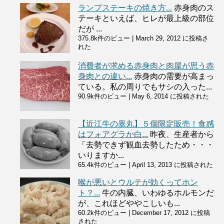
ランプステーキの焼き方...
赤身肉のス
テーキといえば、ヒレが最上級の部位
だが ...
375.8k件のビュー
|
March 29, 2012 に投稿さ
れた
消費者が求める赤身肉と肉屋が思う赤
身肉との違い...
赤身肉の需要が高まっ
ている。私の周りでもサシの入った...
90.9k件のビュー
|
May 6, 2014 に投稿された
【近江牛の睾丸】５個限定販売！食感
はフォアグラか白...
昨夜、生産者から
「去勢できず観血去勢したため・・・
いりますか...
65.4k件のビュー
|
April 13, 2013 に投稿された
喉が悪いとウルテが効くってホン
ト？...
牛の内臓、いわゆるホルモンだ
が、これほどややこしいも...
60.2k件のビュー
|
December 17, 2012 に投稿
された