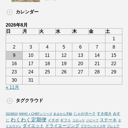
カレンダー
2026年8月
日
月
火
水
木
金
土
1
2
3
4
5
6
7
8
9
10
11
12
13
14
15
16
17
18
19
20
21
22
23
24
25
26
27
28
29
30
31
« 11月
タグクラウド
じゃがポーク
すき焼き
みす
2019810
NIIHO × CHEFシリーズ
あまから手帖
わくわく定期便
ステーキ
じ
イチボ
ギフト
コロッケ
ジビーフ
タ
ダイエット
ドライエージング
イユヴァン
ブラウンスイス牛
プレミア