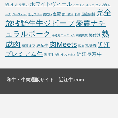
ホワイトヴィール
ホルモン
近江牛
メディア
ユッケ
ランプ肉
ロ
完全
台湾
国産飼料
ース
ロースハム
低カロリー
内祝い
吉田牧場
和牛
放牧野生牛ジビーフ
愛農ナチ
熟
ュラルポーク
格付け
手造りロースハム
有機農業
成肉
肉Meets
近江
経産牛
赤身肉
糖質オフ
豚肉
プレミアム牛
近江長寿牛
近江牛
近江牛みそ漬け
和牛・牛肉通販サイト 近江牛.com