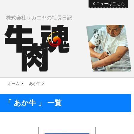
メニューはこちら
株式会社サカエヤの社長日記
ホーム
>
あか牛
>
「 あか牛 」 一覧