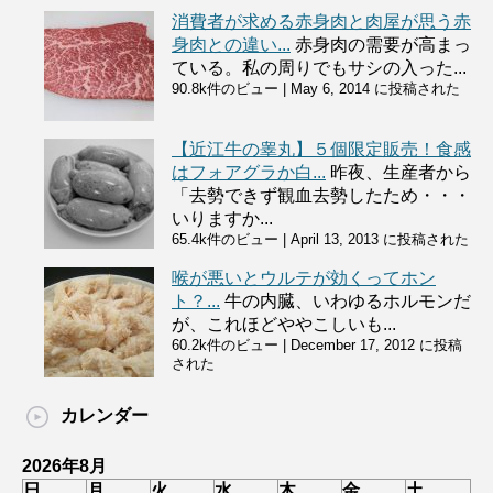
消費者が求める赤身肉と肉屋が思う赤
身肉との違い...
赤身肉の需要が高まっ
ている。私の周りでもサシの入った...
90.8k件のビュー
|
May 6, 2014 に投稿された
【近江牛の睾丸】５個限定販売！食感
はフォアグラか白...
昨夜、生産者から
「去勢できず観血去勢したため・・・
いりますか...
65.4k件のビュー
|
April 13, 2013 に投稿された
喉が悪いとウルテが効くってホン
ト？...
牛の内臓、いわゆるホルモンだ
が、これほどややこしいも...
60.2k件のビュー
|
December 17, 2012 に投稿
された
カレンダー
2026年8月
日
月
火
水
木
金
土