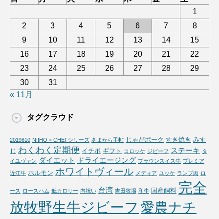
1
2
3
4
5
6
7
8
9
10
11
12
13
14
15
16
17
18
19
20
21
22
23
24
25
26
27
28
29
30
31
« 11月
タグクラウド
じゃがポーク
すき焼き
みす
2019810
NIIHO × CHEFシリーズ
あまから手帖
わくわく定期便
ステーキ
じ
イチボ
ギフト
コロッケ
ジビーフ
タ
ダイエット
ドライエージング
イユヴァン
ブラウンスイス牛
プレミア
ホワイトヴィール
ホルモン
近江牛
メディア
ユッケ
ランプ肉
ロ
完全
台湾
国産飼料
ース
ロースハム
低カロリー
内祝い
吉田牧場
和牛
放牧野生牛ジビーフ
愛農ナチ