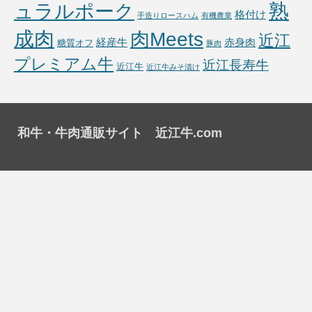
熟
ュラルポーク
格付け
手造りロースハム
有機農業
成肉
肉Meets
近江
経産牛
赤身肉
糖質オフ
豚肉
プレミアム牛
近江長寿牛
近江牛
近江牛みそ漬け
和牛・牛肉通販サイト 近江牛.com