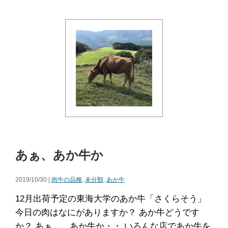
あぁ、あか牛か
2019/10/30 |
肉牛の品種
,
未分類
,
あか牛
12月出荷予定の東海大学のあか牛「さくらそう」
今日の肉はなにがありますか？ あか牛どうです
か？ あぁ、、あか牛か・・ いろんな店であか牛を