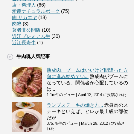
店・料理人
(66)
愛農ナチュラルポーク
(75)
肉 サカエヤ
(18)
肉塾
(3)
著者非公開版
(10)
近江プレミアム牛
(30)
近江長寿牛
(1)
牛肉魂人気記事
熟成肉、ブームはいいけど間違った方
向に進み始めてい...
熟成肉がブームに
なっている。関係者が心配しているの
は...
1.1m件のビュー
|
April 12, 2014 に投稿された
ランプステーキの焼き方...
赤身肉のス
テーキといえば、ヒレが最上級の部位
だが ...
375.7k件のビュー
|
March 29, 2012 に投稿さ
れた