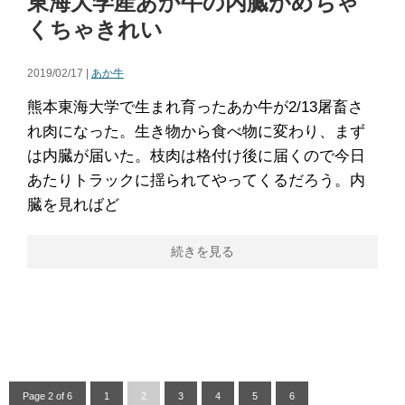
東海大学産あか牛の内臓がめちゃ
くちゃきれい
2019/02/17 |
あか牛
熊本東海大学で生まれ育ったあか牛が2/13屠畜さ
れ肉になった。生き物から食べ物に変わり、まず
は内臓が届いた。枝肉は格付け後に届くので今日
あたりトラックに揺られてやってくるだろう。内
臓を見ればど
続きを見る
Page 2 of 6
1
2
3
4
5
6