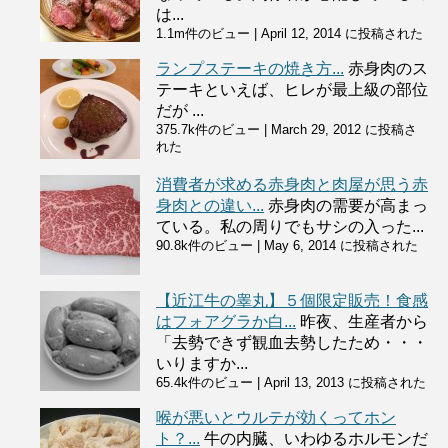
は...
1.1m件のビュー
|
April 12, 2014 に投稿された
ランプステーキの焼き方...
赤身肉のス
テーキといえば、ヒレが最上級の部位
だが ...
375.7k件のビュー
|
March 29, 2012 に投稿さ
れた
消費者が求める赤身肉と肉屋が思う赤
身肉との違い...
赤身肉の需要が高まっ
ている。私の周りでもサシの入った...
90.8k件のビュー
|
May 6, 2014 に投稿された
【近江牛の睾丸】５個限定販売！食感
はフォアグラか白...
昨夜、生産者から
「去勢できず観血去勢したため・・・
いりますか...
65.4k件のビュー
|
April 13, 2013 に投稿された
喉が悪いとウルテが効くってホン
ト？...
牛の内臓、いわゆるホルモンだ