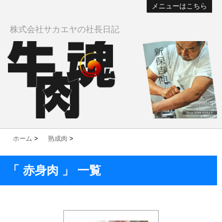
メニューはこちら
株式会社サカエヤの社長日記
ホーム
>
熟成肉
>
「 赤身肉 」 一覧