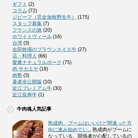
ギフト
(2)
コラム
(72)
ジビーフ（完全放牧野生牛）
(175)
スタッフ募集
(7)
フランスの旅
(20)
ホワイトヴィール
(16)
台湾
(3)
吉田牧場のブラウンスイス牛
(27)
店・料理人
(66)
愛農ナチュラルポーク
(75)
肉 サカエヤ
(18)
肉塾
(3)
著者非公開版
(10)
近江プレミアム牛
(30)
近江長寿牛
(1)
牛肉魂人気記事
熟成肉、ブームはいいけど間違った方
向に進み始めてい...
熟成肉がブームに
なっている。関係者が心配しているの