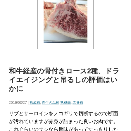
和牛経産の骨付きロース2種、ドラ
イエイジングと吊るしの評価はい
かに
2016/03/27 |
熟成肉
,
肉牛の品種
熟成肉
,
赤身肉
リブとサーロインをノコギリで切断するので断面
が汚れていますが赤身が詰まった良いお肉です。
これぐらいのサシなら旨味があってすっきりした