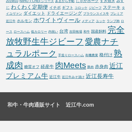
じゃがポーク
すき焼き
みす
2019810
NIIHO × CHEFシリーズ
あまから手帖
わくわく定期便
ステーキ
じ
イチボ
ギフト
コロッケ
ジビーフ
タ
ダイエット
ドライエージング
イユヴァン
ブラウンスイス牛
プレミア
ホワイトヴィール
ホルモン
近江牛
メディア
ユッケ
ランプ肉
ロ
完全
台湾
国産飼料
ース
ロースハム
低カロリー
内祝い
吉田牧場
和牛
放牧野生牛ジビーフ
愛農ナチ
熟
ュラルポーク
格付け
手造りロースハム
有機農業
成肉
肉Meets
近江
経産牛
赤身肉
糖質オフ
豚肉
プレミアム牛
近江長寿牛
近江牛
近江牛みそ漬け
和牛・牛肉通販サイト 近江牛.com