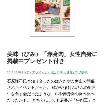
美味（びみ）「赤身肉」女性自身に
掲載中プレゼント付き
2012/12/09 |
メディア
ダイエット
,
低カロリー
,
糖質オフ
,
赤身肉
石原隆司氏と知り合ったのはきたやま南山で開催
されたイベントだった。 確かやまけんさんの短角
牛を食す会だったような、いや赤身肉の食べ比べ
だったかも。 どちらにしても肩書が「牛肉王」と