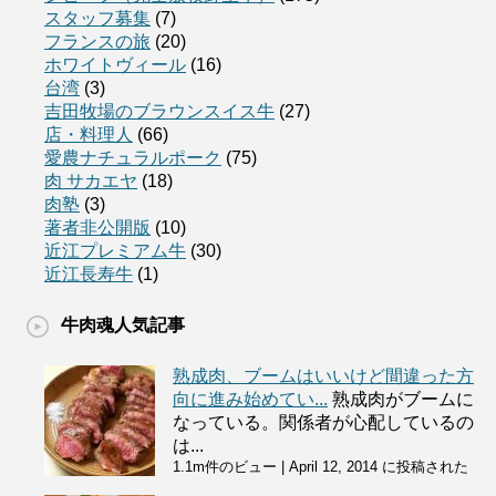
スタッフ募集
(7)
フランスの旅
(20)
ホワイトヴィール
(16)
台湾
(3)
吉田牧場のブラウンスイス牛
(27)
店・料理人
(66)
愛農ナチュラルポーク
(75)
肉 サカエヤ
(18)
肉塾
(3)
著者非公開版
(10)
近江プレミアム牛
(30)
近江長寿牛
(1)
牛肉魂人気記事
熟成肉、ブームはいいけど間違った方
向に進み始めてい...
熟成肉がブームに
なっている。関係者が心配しているの
は...
1.1m件のビュー
|
April 12, 2014 に投稿された