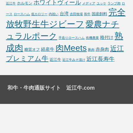
ホワイトヴィール
ホルモン
近江牛
メディア
ユッケ
ランプ肉
ロ
完全
台湾
国産飼料
ース
ロースハム
低カロリー
内祝い
吉田牧場
和牛
放牧野生牛ジビーフ
愛農ナチ
熟
ュラルポーク
格付け
手造りロースハム
有機農業
成肉
肉Meets
近江
経産牛
赤身肉
糖質オフ
豚肉
プレミアム牛
近江長寿牛
近江牛
近江牛みそ漬け
和牛・牛肉通販サイト 近江牛.com