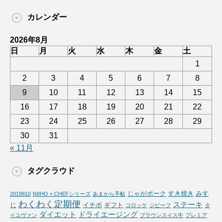
カレンダー
2026年8月
日
月
火
水
木
金
土
1
2
3
4
5
6
7
8
9
10
11
12
13
14
15
16
17
18
19
20
21
22
23
24
25
26
27
28
29
30
31
« 11月
タグクラウド
じゃがポーク
すき焼き
みす
2019810
NIIHO × CHEFシリーズ
あまから手帖
わくわく定期便
ステーキ
じ
イチボ
ギフト
コロッケ
ジビーフ
タ
ダイエット
ドライエージング
イユヴァン
ブラウンスイス牛
プレミア