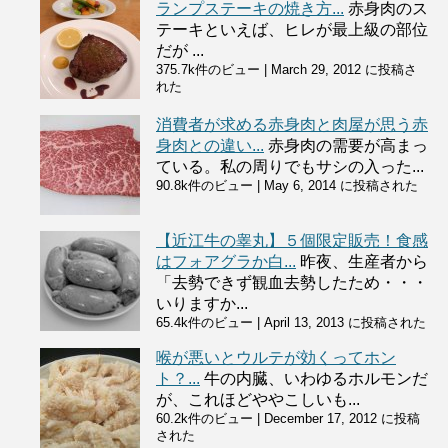
ランプステーキの焼き方...
赤身肉のス
テーキといえば、ヒレが最上級の部位
だが ...
375.7k件のビュー
|
March 29, 2012 に投稿さ
れた
消費者が求める赤身肉と肉屋が思う赤
身肉との違い...
赤身肉の需要が高まっ
ている。私の周りでもサシの入った...
90.8k件のビュー
|
May 6, 2014 に投稿された
【近江牛の睾丸】５個限定販売！食感
はフォアグラか白...
昨夜、生産者から
「去勢できず観血去勢したため・・・
いりますか...
65.4k件のビュー
|
April 13, 2013 に投稿された
喉が悪いとウルテが効くってホン
ト？...
牛の内臓、いわゆるホルモンだ
が、これほどややこしいも...
60.2k件のビュー
|
December 17, 2012 に投稿
された