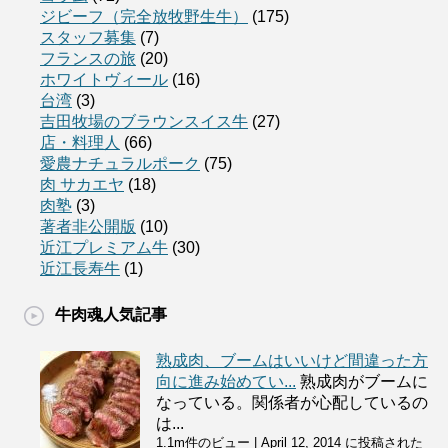
ジビーフ（完全放牧野生牛）
(175)
スタッフ募集
(7)
フランスの旅
(20)
ホワイトヴィール
(16)
台湾
(3)
吉田牧場のブラウンスイス牛
(27)
店・料理人
(66)
愛農ナチュラルポーク
(75)
肉 サカエヤ
(18)
肉塾
(3)
著者非公開版
(10)
近江プレミアム牛
(30)
近江長寿牛
(1)
牛肉魂人気記事
熟成肉、ブームはいいけど間違った方
向に進み始めてい...
熟成肉がブームに
なっている。関係者が心配しているの
は...
1.1m件のビュー
|
April 12, 2014 に投稿された