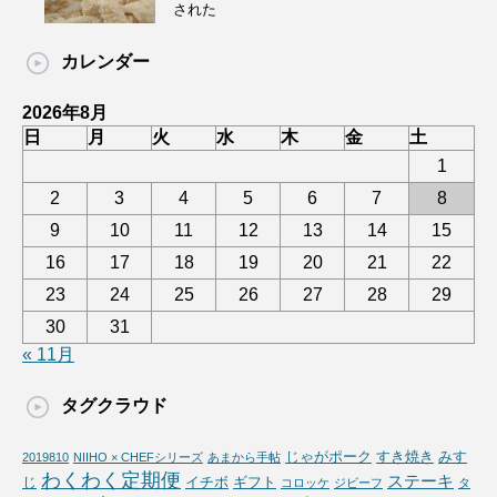
された
カレンダー
2026年8月
日
月
火
水
木
金
土
1
2
3
4
5
6
7
8
9
10
11
12
13
14
15
16
17
18
19
20
21
22
23
24
25
26
27
28
29
30
31
« 11月
タグクラウド
じゃがポーク
すき焼き
みす
2019810
NIIHO × CHEFシリーズ
あまから手帖
わくわく定期便
ステーキ
じ
イチボ
ギフト
コロッケ
ジビーフ
タ