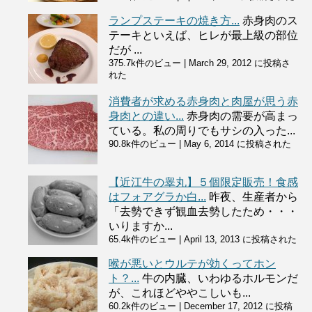
ランプステーキの焼き方...
赤身肉のス
テーキといえば、ヒレが最上級の部位
だが ...
375.7k件のビュー
|
March 29, 2012 に投稿さ
れた
消費者が求める赤身肉と肉屋が思う赤
身肉との違い...
赤身肉の需要が高まっ
ている。私の周りでもサシの入った...
90.8k件のビュー
|
May 6, 2014 に投稿された
【近江牛の睾丸】５個限定販売！食感
はフォアグラか白...
昨夜、生産者から
「去勢できず観血去勢したため・・・
いりますか...
65.4k件のビュー
|
April 13, 2013 に投稿された
喉が悪いとウルテが効くってホン
ト？...
牛の内臓、いわゆるホルモンだ
が、これほどややこしいも...
60.2k件のビュー
|
December 17, 2012 に投稿