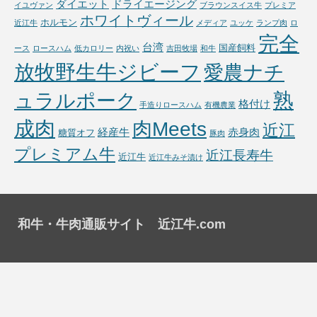
ダイエット
ドライエージング
イユヴァン
ブラウンスイス牛
プレミア
ホワイトヴィール
ホルモン
近江牛
メディア
ユッケ
ランプ肉
ロ
完全
台湾
国産飼料
ース
ロースハム
低カロリー
内祝い
吉田牧場
和牛
放牧野生牛ジビーフ
愛農ナチ
熟
ュラルポーク
格付け
手造りロースハム
有機農業
成肉
肉Meets
近江
経産牛
赤身肉
糖質オフ
豚肉
プレミアム牛
近江長寿牛
近江牛
近江牛みそ漬け
和牛・牛肉通販サイト 近江牛.com