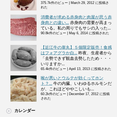
375.7k件のビュー
|
March 29, 2012 に投稿さ
れた
消費者が求める赤身肉と肉屋が思う赤
身肉との違い...
赤身肉の需要が高まっ
ている。私の周りでもサシの入った...
90.8k件のビュー
|
May 6, 2014 に投稿された
【近江牛の睾丸】５個限定販売！食感
はフォアグラか白...
昨夜、生産者から
「去勢できず観血去勢したため・・・
いりますか...
65.4k件のビュー
|
April 13, 2013 に投稿された
喉が悪いとウルテが効くってホン
ト？...
牛の内臓、いわゆるホルモンだ
が、これほどややこしいも...
60.2k件のビュー
|
December 17, 2012 に投稿
された
カレンダー