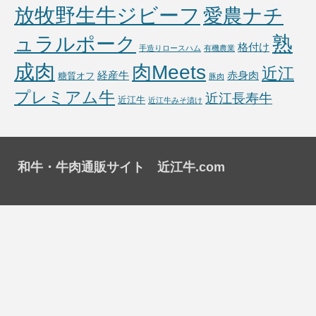
放牧野生牛ジビーフ
愛農ナチ
熟
ュラルポーク
格付け
手造りロースハム
有機農業
成肉
肉Meets
近江
経産牛
赤身肉
糖質オフ
豚肉
プレミアム牛
近江長寿牛
近江牛
近江牛みそ漬け
和牛・牛肉通販サイト 近江牛.com