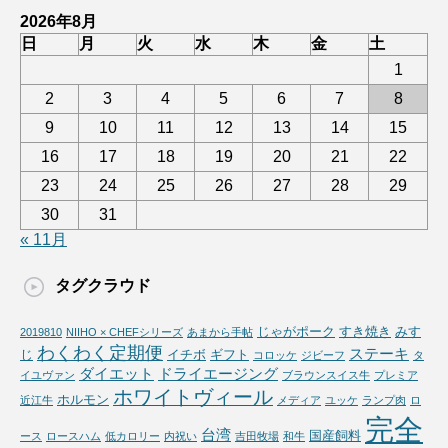
2026年8月
日
月
火
水
木
金
土
1
2
3
4
5
6
7
8
9
10
11
12
13
14
15
16
17
18
19
20
21
22
23
24
25
26
27
28
29
30
31
« 11月
タグクラウド
じゃがポーク
すき焼き
みす
2019810
NIIHO × CHEFシリーズ
あまから手帖
わくわく定期便
ステーキ
じ
イチボ
ギフト
コロッケ
ジビーフ
タ
ダイエット
ドライエージング
イユヴァン
ブラウンスイス牛
プレミア
ホワイトヴィール
ホルモン
近江牛
メディア
ユッケ
ランプ肉
ロ
完全
台湾
国産飼料
ース
ロースハム
低カロリー
内祝い
吉田牧場
和牛