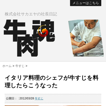
メニューはこちら
株式会社サカエヤの社長日記
ホーム
>
牛すじ
>
イタリア料理のシェフが牛すじを料
理したらこうなった
公開日：
: 2012/03/28
牛すじ