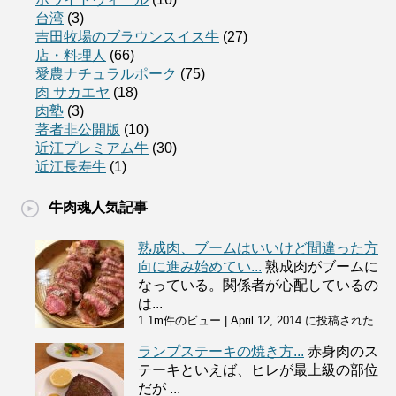
台湾
(3)
吉田牧場のブラウンスイス牛
(27)
店・料理人
(66)
愛農ナチュラルポーク
(75)
肉 サカエヤ
(18)
肉塾
(3)
著者非公開版
(10)
近江プレミアム牛
(30)
近江長寿牛
(1)
牛肉魂人気記事
熟成肉、ブームはいいけど間違った方
向に進み始めてい...
熟成肉がブームに
なっている。関係者が心配しているの
は...
1.1m件のビュー
|
April 12, 2014 に投稿された
ランプステーキの焼き方...
赤身肉のス
テーキといえば、ヒレが最上級の部位
だが ...