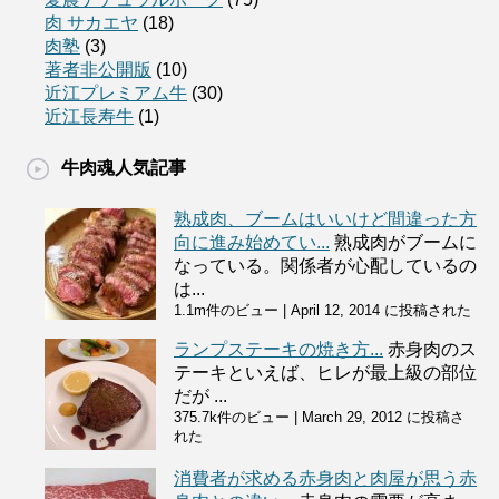
肉 サカエヤ
(18)
肉塾
(3)
著者非公開版
(10)
近江プレミアム牛
(30)
近江長寿牛
(1)
牛肉魂人気記事
熟成肉、ブームはいいけど間違った方
向に進み始めてい...
熟成肉がブームに
なっている。関係者が心配しているの
は...
1.1m件のビュー
|
April 12, 2014 に投稿された
ランプステーキの焼き方...
赤身肉のス
テーキといえば、ヒレが最上級の部位
だが ...
375.7k件のビュー
|
March 29, 2012 に投稿さ
れた
消費者が求める赤身肉と肉屋が思う赤