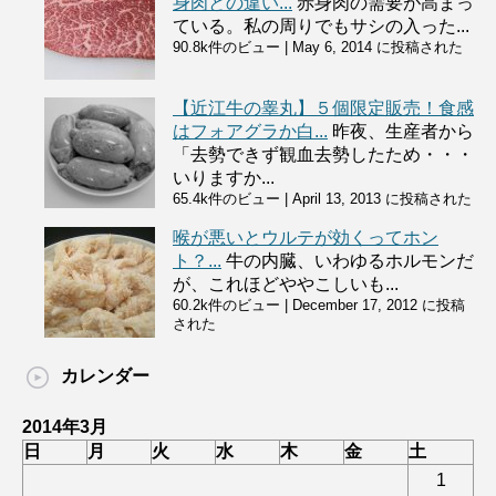
身肉との違い...
赤身肉の需要が高まっ
ている。私の周りでもサシの入った...
90.8k件のビュー
|
May 6, 2014 に投稿された
【近江牛の睾丸】５個限定販売！食感
はフォアグラか白...
昨夜、生産者から
「去勢できず観血去勢したため・・・
いりますか...
65.4k件のビュー
|
April 13, 2013 に投稿された
喉が悪いとウルテが効くってホン
ト？...
牛の内臓、いわゆるホルモンだ
が、これほどややこしいも...
60.2k件のビュー
|
December 17, 2012 に投稿
された
カレンダー
2014年3月
日
月
火
水
木
金
土
1