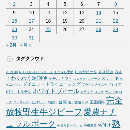
2
3
4
5
6
7
8
9
10
11
12
13
14
15
16
17
18
19
20
21
22
23
24
25
26
27
28
29
30
31
« 2月
4月 »
タグクラウド
じゃがポーク
すき焼き
みす
2019810
NIIHO × CHEFシリーズ
あまから手帖
わくわく定期便
ステーキ
じ
イチボ
ギフト
コロッケ
ジビーフ
タ
ダイエット
ドライエージング
イユヴァン
ブラウンスイス牛
プレミア
ホワイトヴィール
ホルモン
近江牛
メディア
ユッケ
ランプ肉
ロ
完全
台湾
国産飼料
ース
ロースハム
低カロリー
内祝い
吉田牧場
和牛
放牧野生牛ジビーフ
愛農ナチ
熟
ュラルポーク
格付け
手造りロースハム
有機農業