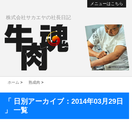
メニューはこちら
株式会社サカエヤの社長日記
ホーム
>
熟成肉
>
「 日別アーカイブ：2014年03月29日
」 一覧