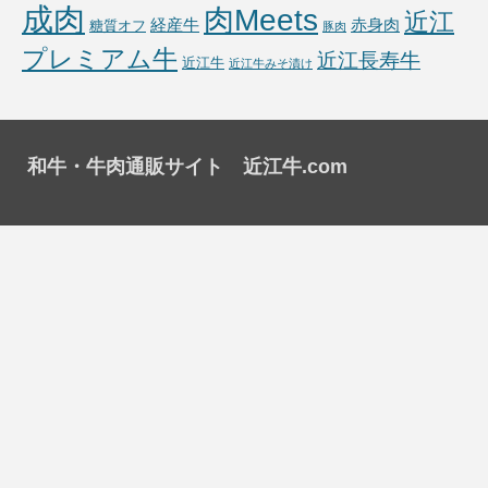
成肉
肉Meets
近江
経産牛
赤身肉
糖質オフ
豚肉
プレミアム牛
近江長寿牛
近江牛
近江牛みそ漬け
和牛・牛肉通販サイト 近江牛.com