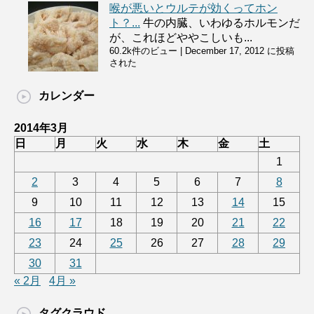
喉が悪いとウルテが効くってホン
ト？...
牛の内臓、いわゆるホルモンだ
が、これほどややこしいも...
60.2k件のビュー
|
December 17, 2012 に投稿
された
カレンダー
2014年3月
日
月
火
水
木
金
土
1
2
3
4
5
6
7
8
9
10
11
12
13
14
15
16
17
18
19
20
21
22
23
24
25
26
27
28
29
30
31
« 2月
4月 »
タグクラウド