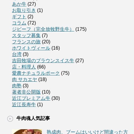
あか牛
(27)
お取り引き
(1)
ギフト
(2)
コラム
(72)
ジビーフ（完全放牧野生牛）
(175)
スタッフ募集
(7)
フランスの旅
(20)
ホワイトヴィール
(16)
台湾
(3)
吉田牧場のブラウンスイス牛
(27)
店・料理人
(66)
愛農ナチュラルポーク
(75)
肉 サカエヤ
(18)
肉塾
(3)
著者非公開版
(10)
近江プレミアム牛
(30)
近江長寿牛
(1)
牛肉魂人気記事
熟成肉、ブームはいいけど間違った方