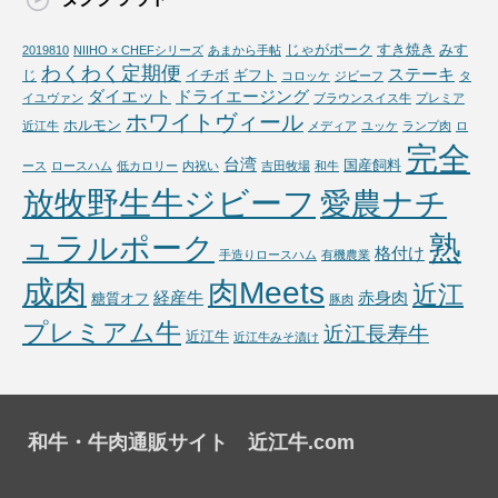
じゃがポーク
すき焼き
みす
2019810
NIIHO × CHEFシリーズ
あまから手帖
わくわく定期便
ステーキ
じ
イチボ
ギフト
コロッケ
ジビーフ
タ
ダイエット
ドライエージング
イユヴァン
ブラウンスイス牛
プレミア
ホワイトヴィール
ホルモン
近江牛
メディア
ユッケ
ランプ肉
ロ
完全
台湾
国産飼料
ース
ロースハム
低カロリー
内祝い
吉田牧場
和牛
放牧野生牛ジビーフ
愛農ナチ
熟
ュラルポーク
格付け
手造りロースハム
有機農業
成肉
肉Meets
近江
経産牛
赤身肉
糖質オフ
豚肉
プレミアム牛
近江長寿牛
近江牛
近江牛みそ漬け
和牛・牛肉通販サイト 近江牛.com