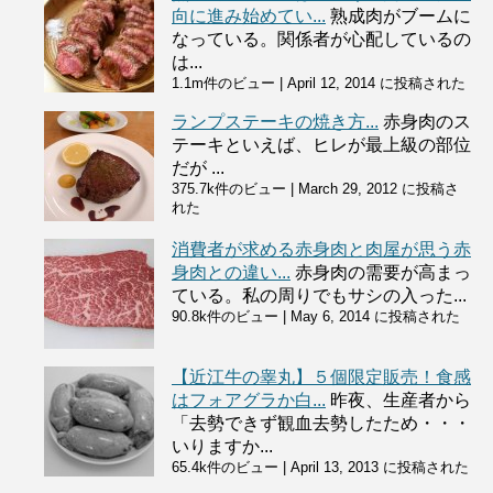
向に進み始めてい...
熟成肉がブームに
なっている。関係者が心配しているの
は...
1.1m件のビュー
|
April 12, 2014 に投稿された
ランプステーキの焼き方...
赤身肉のス
テーキといえば、ヒレが最上級の部位
だが ...
375.7k件のビュー
|
March 29, 2012 に投稿さ
れた
消費者が求める赤身肉と肉屋が思う赤
身肉との違い...
赤身肉の需要が高まっ
ている。私の周りでもサシの入った...
90.8k件のビュー
|
May 6, 2014 に投稿された
【近江牛の睾丸】５個限定販売！食感
はフォアグラか白...
昨夜、生産者から
「去勢できず観血去勢したため・・・
いりますか...
65.4k件のビュー
|
April 13, 2013 に投稿された