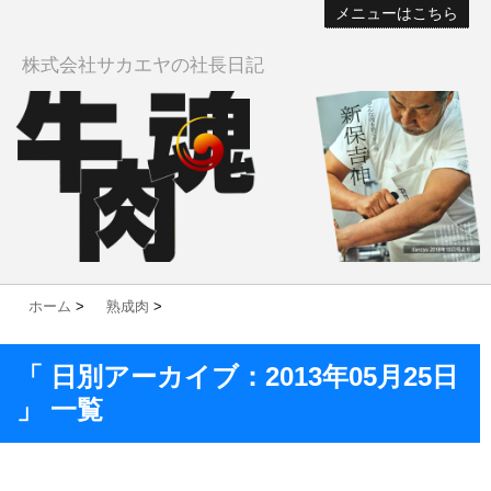
メニューはこちら
株式会社サカエヤの社長日記
ホーム
>
熟成肉
>
「 日別アーカイブ：2013年05月25日
」 一覧