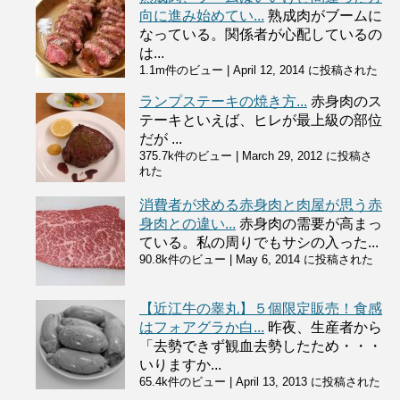
向に進み始めてい...
熟成肉がブームに
なっている。関係者が心配しているの
は...
1.1m件のビュー
|
April 12, 2014 に投稿された
ランプステーキの焼き方...
赤身肉のス
テーキといえば、ヒレが最上級の部位
だが ...
375.7k件のビュー
|
March 29, 2012 に投稿さ
れた
消費者が求める赤身肉と肉屋が思う赤
身肉との違い...
赤身肉の需要が高まっ
ている。私の周りでもサシの入った...
90.8k件のビュー
|
May 6, 2014 に投稿された
【近江牛の睾丸】５個限定販売！食感
はフォアグラか白...
昨夜、生産者から
「去勢できず観血去勢したため・・・
いりますか...
65.4k件のビュー
|
April 13, 2013 に投稿された