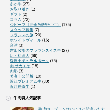
あか牛
(27)
お取り引き
(1)
ギフト
(2)
コラム
(72)
ジビーフ（完全放牧野生牛）
(175)
スタッフ募集
(7)
フランスの旅
(20)
ホワイトヴィール
(16)
台湾
(3)
吉田牧場のブラウンスイス牛
(27)
店・料理人
(66)
愛農ナチュラルポーク
(75)
肉 サカエヤ
(18)
肉塾
(3)
著者非公開版
(10)
近江プレミアム牛
(30)
近江長寿牛
(1)
牛肉魂人気記事
熟成肉、ブームはいいけど間違った方