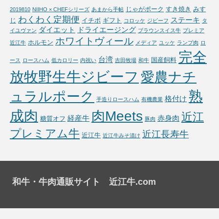
じゃがポーク
すき焼き
みす
2019810
NIIHO × CHEFシリーズ
あまから手帖
わくわく定期便
ステーキ
じ
イチボ
ギフト
コロッケ
ジビーフ
タ
ダイエット
ドライエージング
イユヴァン
ブラウンスイス牛
プレミア
ホワイトヴィール
ホルモン
近江牛
メディア
ユッケ
ランプ肉
ロ
完全
台湾
国産飼料
ース
ロースハム
低カロリー
内祝い
吉田牧場
和牛
放牧野生牛ジビーフ
愛農ナチ
熟
ュラルポーク
格付け
手造りロースハム
有機農業
成肉
肉Meets
近江
経産牛
赤身肉
糖質オフ
豚肉
プレミアム牛
近江長寿牛
近江牛
近江牛みそ漬け
和牛・牛肉通販サイト 近江牛.com