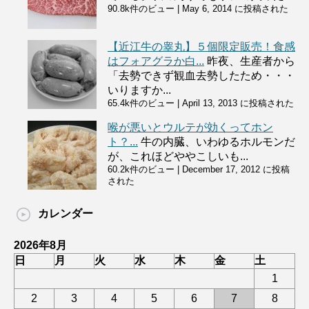
90.8k件のビュー
|
May 6, 2014 に投稿された
【近江牛の睾丸】５個限定販売！食感
はフォアグラか白...
昨夜、生産者から
「去勢できず観血去勢したため・・・
いりますか...
65.4k件のビュー
|
April 13, 2013 に投稿された
喉が悪いとウルテが効くってホン
ト？...
牛の内臓、いわゆるホルモンだ
が、これほどややこしいも...
60.2k件のビュー
|
December 17, 2012 に投稿
された
カレンダー
2026年8月
日
月
火
水
木
金
土
1
2
3
4
5
6
7
8