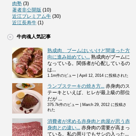
肉塾
(3)
著者非公開版
(10)
近江プレミアム牛
(30)
近江長寿牛
(1)
牛肉魂人気記事
熟成肉、ブームはいいけど間違った方
向に進み始めてい...
熟成肉がブームに
なっている。関係者が心配しているの
は...
1.1m件のビュー
|
April 12, 2014 に投稿された
ランプステーキの焼き方...
赤身肉のス
テーキといえば、ヒレが最上級の部位
だが ...
375.7k件のビュー
|
March 29, 2012 に投稿さ
れた
消費者が求める赤身肉と肉屋が思う赤
身肉との違い...
赤身肉の需要が高まっ
ている。私の周りでもサシの入った...