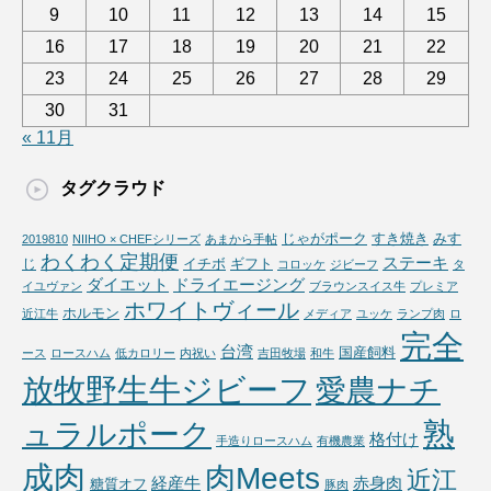
9
10
11
12
13
14
15
16
17
18
19
20
21
22
23
24
25
26
27
28
29
30
31
« 11月
タグクラウド
じゃがポーク
すき焼き
みす
2019810
NIIHO × CHEFシリーズ
あまから手帖
わくわく定期便
ステーキ
じ
イチボ
ギフト
コロッケ
ジビーフ
タ
ダイエット
ドライエージング
イユヴァン
ブラウンスイス牛
プレミア
ホワイトヴィール
ホルモン
近江牛
メディア
ユッケ
ランプ肉
ロ
完全
台湾
国産飼料
ース
ロースハム
低カロリー
内祝い
吉田牧場
和牛
放牧野生牛ジビーフ
愛農ナチ
熟
ュラルポーク
格付け
手造りロースハム
有機農業
成肉
肉Meets
近江
経産牛
赤身肉
糖質オフ
豚肉