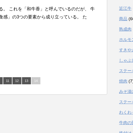
近江牛
る。 これを「和牛香」と呼んでいるのだが、 牛
食感」の3つの要素から成り立っている。 た
商品
(6
熟成肉
ホルモ
すきや
しゃぶ
ステー
焼肉
(7
11
12
13
14
みそ漬
ステー
わくわ
牛肉の