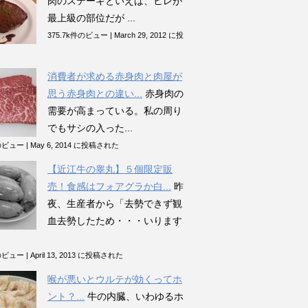
肉のステーキといえば、ヒレが
最上級の部位だが ...
375.7k件のビュー
|
March 29, 2012 に投
消費者が求める赤身肉と肉屋が
思う赤身肉との違い...
赤身肉の
需要が高まっている。私の周り
でもサシの入った...
件のビュー
|
May 6, 2014 に投稿された
【近江牛の睾丸】５個限定販
売！食感はフォアグラか白...
昨
夜、生産者から「去勢できず観
血去勢したため・・・いります
件のビュー
|
April 13, 2013 に投稿された
喉が悪いとウルテが効くってホ
ント？...
牛の内臓、いわゆるホ