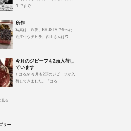
生ですで
所作
写真は、昨夜、BRUSTAで食べた
近江牛ウチヒラ。西山さんはワ
今月のジビーフも2頭入荷し
ています
↑ はるか 今月も2頭のジビーフが入
荷してきました。「はる
と見る
ゴリー