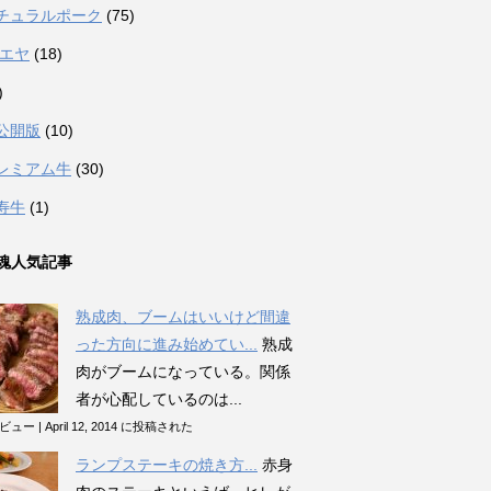
チュラルポーク
(75)
カエヤ
(18)
)
公開版
(10)
レミアム牛
(30)
寿牛
(1)
魂人気記事
熟成肉、ブームはいいけど間違
った方向に進み始めてい...
熟成
肉がブームになっている。関係
者が心配しているのは...
のビュー
|
April 12, 2014 に投稿された
ランプステーキの焼き方...
赤身