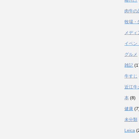
格付け
肉牛の
牧場・
メディ
イベン
グルメ
雑記
(1
牛すじ
近江牛
本
(8)
健康
(7
未分類
Leica
(