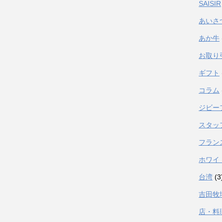
SAISIR
あいさ
あか牛
お取り
ギフト
コラム
ジビー
スタッ
フラン
ホワイ
台湾
(3
吉田牧
店・料