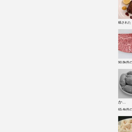
稿された
90.8k
か...
65.4k