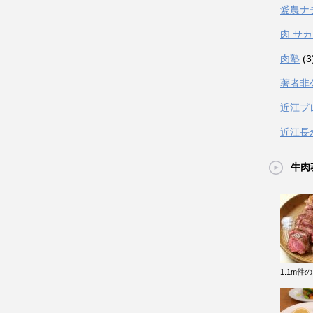
愛農ナ
肉 サ
肉塾
(3
著者非
近江プ
近江長
牛肉
1.1m件