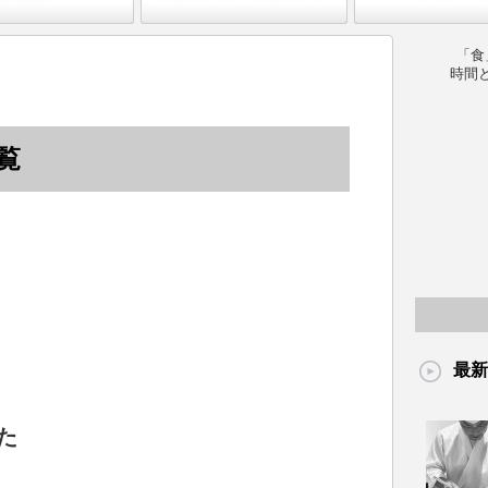
「食
時間
覧
最新
た