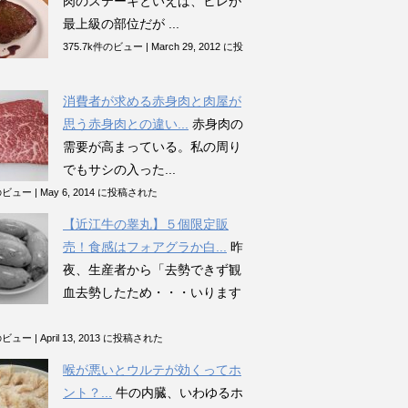
肉のステーキといえば、ヒレが
最上級の部位だが ...
375.7k件のビュー
|
March 29, 2012 に投
消費者が求める赤身肉と肉屋が
思う赤身肉との違い...
赤身肉の
需要が高まっている。私の周り
でもサシの入った...
件のビュー
|
May 6, 2014 に投稿された
【近江牛の睾丸】５個限定販
売！食感はフォアグラか白...
昨
夜、生産者から「去勢できず観
血去勢したため・・・いります
件のビュー
|
April 13, 2013 に投稿された
喉が悪いとウルテが効くってホ
ント？...
牛の内臓、いわゆるホ