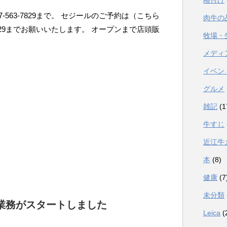
格付け
563-7829まで。 セジールのご予約は（こちら
肉牛の
3329までお願いいたします。 オープンまで店頭販
牧場・
メディ
イベン
グルメ
雑記
(1
牛すじ
近江牛
本
(8)
健康
(7
未分類
業務がスタートしました
Leica
(