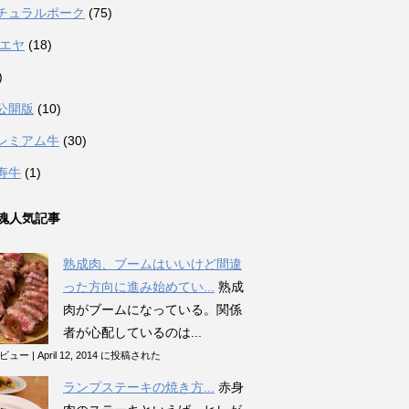
チュラルポーク
(75)
カエヤ
(18)
)
公開版
(10)
レミアム牛
(30)
寿牛
(1)
魂人気記事
熟成肉、ブームはいいけど間違
った方向に進み始めてい...
熟成
肉がブームになっている。関係
者が心配しているのは...
のビュー
|
April 12, 2014 に投稿された
ランプステーキの焼き方...
赤身