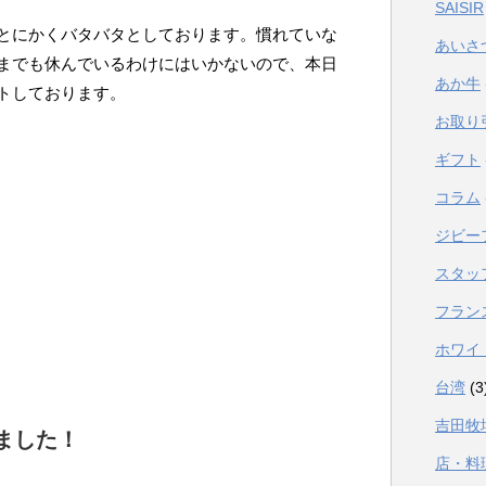
SAISIR
とにかくバタバタとしております。慣れていな
あいさ
までも休んでいるわけにはいかないので、本日
あか牛
トしております。
お取り
ギフト
コラム
ジビー
スタッ
フラン
ホワイ
台湾
(3
吉田牧
ました！
店・料