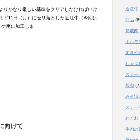
近江牛
よりかなり厳しい基準をクリアしなければいけ
まず11日（月）にセリ落とした近江牛（今回は
商品
(6
ッケ用に加工しま
熟成肉
ホルモ
すきや
しゃぶ
ステー
焼肉
(7
みそ漬
ステー
わくわ
Nに向けて
牛肉の