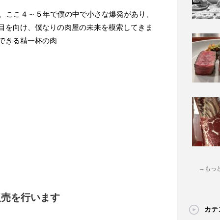
た。ここ４～５年で僕の中で小さな爆発があり、
目を向け、僕なりの肉屋の未来を模索してきま
できる精一杯の肉
→もっ
販売を行います
カテ