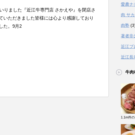
愛農ナ
まいりました『近江牛専門店 さかえや』を閉店さ
肉 サ
ていただきました皆様には心より感謝しており
肉塾
(3
した。9月2
著者非
近江プ
近江長
牛肉
1.1m件