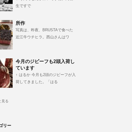
生ですで
所作
写真は、昨夜、BRUSTAで食べた
近江牛ウチヒラ。西山さんはワ
今月のジビーフも2頭入荷し
ています
↑ はるか 今月も2頭のジビーフが入
荷してきました。「はる
と見る
ゴリー