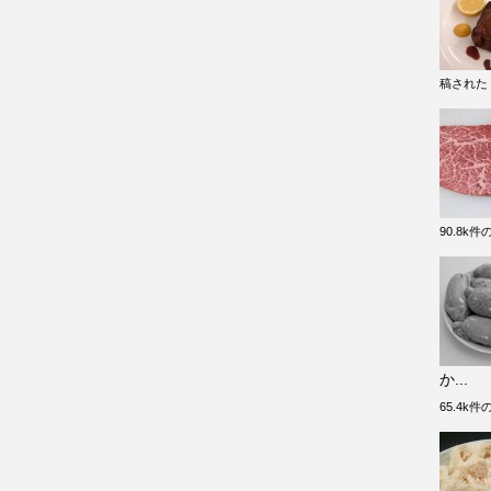
稿された
90.8k
か...
65.4k